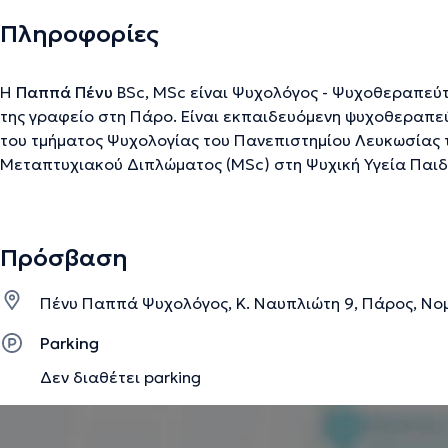
Πληροφορίες
Η
Παππά Πένυ
BSc, MSc είναι Ψυχολόγος - Ψυχοθεραπεύτρ
της γραφείο στη Πάρο. Είναι εκπαιδευόμενη ψυχοθεραπε
του τμήματος Ψυχολογίας του Πανεπιστημίου Λευκωσίας 
Μεταπτυχιακού Διπλώματος (MSc) στη Ψυχική Υγεία Παιδι
διαθέτει την Άδεια Ασκήσεως Επαγγέλματος και αποτελεί
Ελλήνων Ψυχολόγων. Στο πλαίσιο των προπτυχιακών της
πρακτική της άσκηση σε ιδιωτικό φορέα της Κύπρου για ε
Πρόσβαση
σύνδρομο Down, αυτισμό και μαθησιακές δυσκολίες. Έπει
ιδιωτικό φορέα, προσφέροντας ψυχοθεραπεία και συμβου
Πένυ Παππά Ψυχολόγος, Κ. Ναυπλιώτη 9, Πάρος, Νο
ενήλικες. Βασικός επαγγελματικός στόχος της είναι η δημ
θεραπευτικής σχέσης, σχέση εμπιστοσύνης και ασφάλεια
Parking
Δεν διαθέτει parking
Την περιγραφή επιμελείται η ομάδα του doctoranytime βασισμένη σε επαληθ