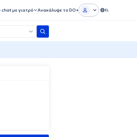
e chat με γιατρό
Ανακάλυψε το DO+
EL