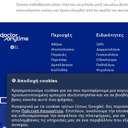
ζητήσει καθοδήγηση μέσω chat και να μιλήσει μαζί του μέσω βιντ
επαγγελματία υγείας και έχουν ελεγχθεί από την ομάδα του docto
Περιοχές
Ειδικότητες
Αθήνα
ΩΡΛ
EL
Θεσσαλονίκη
Δερματολόγοι
Πειραιάς
Γυναικολόγοι
Περιστέρι
Οδοντίατροι
Αμπελόκηποι
Παθολόγοι
Καλλιθέα
Ψυχολόγοι
Πάτρα
Οφθαλμίατροι
🍪 Αποδοχή cookies
Γλυφάδα
Ενδοκρινολόγοι
Νίκαια
Ουρολόγοι
Χρησιμοποιούμε cookies για να σου προσφέρουμε μια κορυ
Νέα Σμύρνη
Καρδιολόγοι
προσωποποιημένη εμπειρία doctoranytime και να σε βοηθή
βρεις εύκολα αυτό που ψάχνεις.
Αναφορικά με τα cookies τρίτων (όπως Google), δες περισ
στην
Πολιτική Απορρήτου
. Επιπλέον, αναλύουμε την επισκ
Διαμορφώνουμε το μέλλον τη
και ενδυναμώνουμε την ασφάλεια της πλατφόρμας, για να
απολαμβάνεις τις υπηρεσίες μας σε ένα περιβάλλον που εξ
συνεχώς.