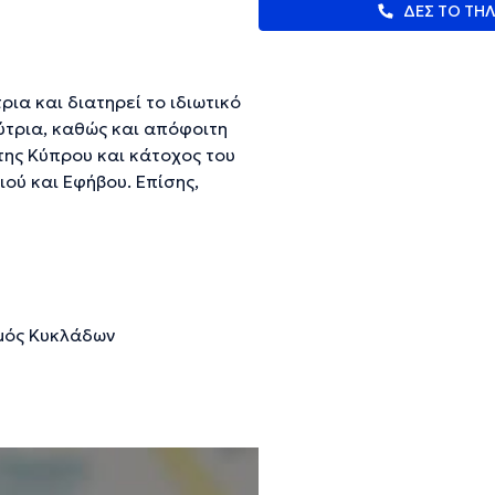
ΔΕΣ ΤΟ ΤΗ
ια και διατηρεί το ιδιωτικό
ύτρια, καθώς και απόφοιτη
της Κύπρου και κάτοχος του
ού και Εφήβου. Επίσης,
 τακτικός μέλος του Συλλόγου
 σπουδών πραγματοποίησε την
νήλικες και εφήβους με
τα, εργάστηκε στο Λονδίνο σε
λευτική σε παιδιά και
μός Κυκλάδων
ιουργία μιας ισχυρής
ς.
ευμένες πληροφορίες.