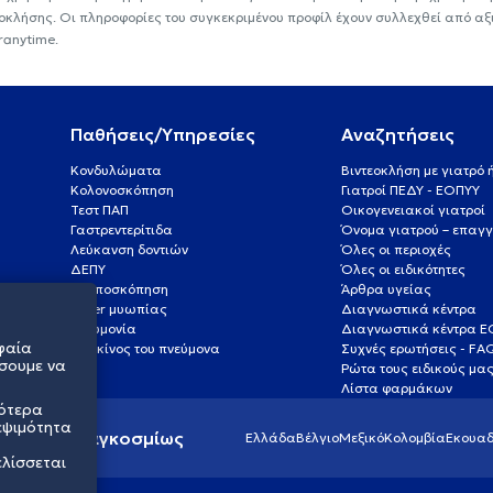
εοκλήσης. Οι πληροφορίες του συγκεκριμένου προφίλ έχουν συλλεχθεί από αξ
ranytime.
Παθήσεις/Υπηρεσίες
Αναζητήσεις
Κονδυλώματα
Βιντεοκλήση με γιατρό
Κολονοσκόπηση
Γιατροί ΠΕΔΥ - ΕΟΠΥΥ
Τεστ ΠΑΠ
Οικογενειακοί γιατροί
Γαστρεντερίτιδα
Όνομα γιατρού – επαγγ
Λεύκανση δοντιών
Όλες οι περιοχές
ΔΕΠΥ
Όλες οι ειδικότητες
Κολποσκόπηση
Άρθρα υγείας
Laser μυωπίας
Διαγνωστικά κέντρα
Πνευμονία
Διαγνωστικά κέντρα 
φαία
Καρκίνος του πνεύμονα
Συχνές ερωτήσεις - FA
σουμε να
Ρώτα τους ειδικούς μα
Λίστα φαρμάκων
σότερα
εψιμότητα
ς υγείας παγκοσμίως
Ελλάδα
Βέλγιο
Μεξικό
Κολομβία
Εκουαδ
ελίσσεται