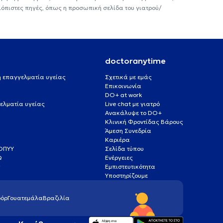
ιόπιστες πηγές, όπως η προσωπική σελίδα του γιατρού/
doctoranytime
 ή επαγγελματία υγείας
Σχετικά με εμάς
Επικοινωνία
DO+ at work
ελματία υγείας
Live chat με γιατρό
Ανακάλυψε το DO+
Κλινική Φροντίδας Βάρους
Άμεση Συνεδρία
Καριέρα
ΕΟΠΥΥ
Σελίδα τύπου
Q
Ενέργειες
ς
Εμπιστευτικότητα
Υποστηρίζουμε
όρ
Γουατεμάλα
Βραζιλία