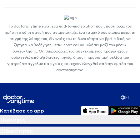
Το doctoranytime είναι ένα end-to-end solution που υποστηρίζει τον
χρήστη από τη στιγμή που αντιμετωπίζει ένα ιατρικό σύμπτωμα μέχρι τη
στιγμή της λύσης του, δίνοντάς του τη δυνατότητα να βρεί ειδικό, να
ζητήσει καθοδήγηση μέσω chat και να μιλήσει μαζί του μέσω
βιντεοκλήσης. Οι πληροφορίες του συγκεκριμένου προφίλ έχουν
συλλεχθεί από αξιόπιστες πηγές, όπως η προσωπική σελίδα του
γιατρού/επαγγελματία υγείας και έχουν ελεγχθεί από την ομάδα του
doctoranytime.
EL
Κατέβασε το app
Περιοχές
Ειδικότητες