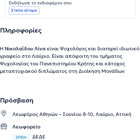
Εκδήλωσε το ενδιαφέρον σου
Στείλε αίτημα
Πληροφορίες
Η
Νικολαΐδου Λίνα
είναι Ψυχολόγος και διατηρεί ιδιωτικό
γραφείο στο Λαύριο. Είναι απόφοιτη του τμήματος
Ψυχολογίας του Πανεπιστημίου Κρήτης και κάτοχος
μεταπτυχιακού διπλώματος στη Διοίκηση Μονάδων
Υγείας. Επίσης, έχει εκπαιδευτεί σε πρόγραμμα του
Κέντρου Ψυχικής Υγιεινής σχετικά με την κατάρτιση
προσωπικού για τη στήριξη της αποασυλοποίησης, της
Πρόσβαση
κοινωνικο-οικονομικής επανένταξης και της συνεχούς
υποστήριξης των ψυχικά ασθενών, ενώ κατά τη διάρκεια
Λεωφόρος Αθηνών – Σουνίου 8-10, Λαύριο, Αττική
αυτού του προγράμματος ακολούθησε μια διακρατική
εκπαίδευση στη Δανία, όπως και στο ΚΕΠΕΠ Αγίου
Λεωφορείο
Δημητρίου Θεσσαλονίκης. Στο παρελθόν είχε εργαστεί
ΔΕΔΕ
206m
για κάποιο διάστημα στο προσωπικό του Ψυχιατρικού