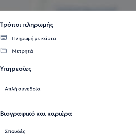
πληθώρα συνεδρίων, επιστημονικών συμποσίων και
ημερίδων, στο πλαίσιο της συνεχούς κατάρτισης, ενώ
επιπροσθέτως, έχει επιτελέσει και ομιλίες.
Τρόποι πληρωμής
Την περιγραφή επιμελείται η ομάδα του doctoranytime βασισμένη σε
Πληρωμή με κάρτα
επαληθευμένες πληροφορίες.
Μετρητά
Υπηρεσίες
Απλή συνεδρία
Βιογραφικό και καριέρα
Σπουδές