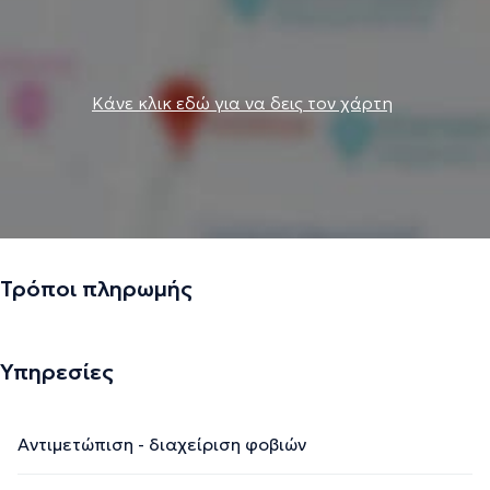
Αλληλεγγύη Πειραιά. Επιπροσθέτως, έχει αποκομίσει
σημαντική εργασιακή εμπειρία εργαζόμενη ως Ψυχολόγος
στην Κοινωνική Υπηρεσία Δήμου Χαϊδαρίου - Κέντρο
Υποδοχής και Φιλοξενίας Προσφύγων Δυτικής Αττικής
Κάνε κλικ εδώ για να δεις τον χάρτη
(Σκαραμαγκάς), στο ΔΙΟΤΙΜΑ - Κέντρο Γυναικείων
Μελετών και Ερευνών - Ανοιχτή Δομή Φιλοξενίας
Ριτσώνας, στην ΑΡΣΙΣ, ΜΚΟ - Κινητή Μονάδα Παιδικής
Προστασίας Θράκης και σε Ξενώνα φιλοξενίας
ασυνόδευτων ανηλίκων σχολικής ηλικίας της
The
HomeProject, ΑΜΚΕ
.
Τρόποι πληρωμής
Υπηρεσίες
Την περιγραφή επιμελείται η ομάδα του doctoranytime βασισμένη σε
επαληθευμένες πληροφορίες.
Αντιμετώπιση - διαχείριση φοβιών