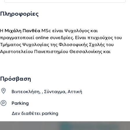
Πληροφορίες
H
Μιχάλη Πανθέα
MSc είναι Ψυχολόγος και
πραγματοποιεί online συνεδρίες. Είναι πτυχιούχος του
Τμήματος Ψυχολογίας της Φιλοσοφικής Σχολής του
Αριστοτελείου Πανεπιστημίου Θεσσαλονίκης και
κάτοχος μεταπτυχιακού διπλώματος στο Πρόγραμμα:
Ψυχοδυναμική Ψυχοθεραπεία σε Ιατρικό Πλαίσιο της
Ιατρικής Σχολής του Εθνικού και Καποδιστριακού
Πρόσβαση
Πανεπιστημίου Αθηνών. Επιπλέον, με στόχο τη συνεχή
επιμόρφωση στον τομέα ειδίκευσής της έχει
Βιντεοκλήση, , Σύνταγμα, Αττική
παρακολουθήσει πλήθος σεμιναρίων. Έχει
πραγματοποιήσει την πρακτική της άσκηση στον τομέα
Parking
της ψυχοπαθολογίας στο Αιγινήτειο Νοσοκομείο και
Δεν διαθέτει parking
μετέπειτα στο Ψυχιατρικό Νοσοκομείο Αττικής
"Δρομοκαΐτειο" και στο Κέντρο Ψυχικής Υγείας
Κορυδαλλού, ενώ εργάστηκε εθελοντικά και στην ΑΜΚΕ