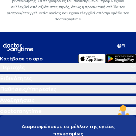
βιντεοκλήσης. Οι πληροφορίες του συγκεκριμένου προφίλ έχουν
συλλεχθεί από αξιόπιστες πηγές, όπως η προσωπική σελίδα του
γιατρού/επαγγελματία υγείας και έχουν ελεγχθεί από την ομάδα του
doctoranytime.
EL
Κατέβασε το app
Περιοχές
Ειδικότητες
Παθήσεις/Υπηρεσίες
Αναζητήσεις
doctoranytime
Διαμορφώνουμε το μέλλον της υγείας
παγκοσμίως