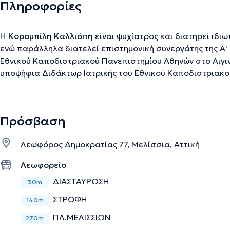
Πληροφορίες
Η
Κορομπίλη Καλλιόπη
είναι ψυχίατρος και διατηρεί ιδιω
ενώ παράλληλα διατελεί επιστημονική συνεργάτης της Α' 
Εθνικού Καποδιστριακού Πανεπιστημίου Αθηνών στο Αιγιν
υποψήφια Διδάκτωρ Ιατρικής του Εθνικού Καποδιστριακο
κάτοχος πτυχίου Ιατρικής από το ίδιο ίδρυμα, με μεταπτ
Προαγωγή Ψυχικής Υγείας - Πρόληψη Ψυχικών Διαταραχών
συστημική θεραπεία ζεύγους - οικογένειας. Ειδικεύτηκε 
Πρόσβαση
Πολυκλινική Αθηνών και εργάστηκε ως ειδικευόμενη ψυχίατρος στο Ελλ
Ψυχικής Υγιεινής και Ερευνών, στο Ψυχιατρικό Νοσοκομεί
Λεωφόρος Δημοκρατίας 77, Μελίσσια, Αττική
Κλινική του νοσοκομείου "Σωτηρία".
Λεωφορείο
ΔΙΑΣΤΑΥΡΩΣΗ
Την περιγραφή επιμελείται η ομάδα του doctoranytime βασισμένη σε επαληθ
30m
ΣΤΡΟΦΗ
140m
ΠΛ.ΜΕΛΙΣΣΙΩΝ
270m