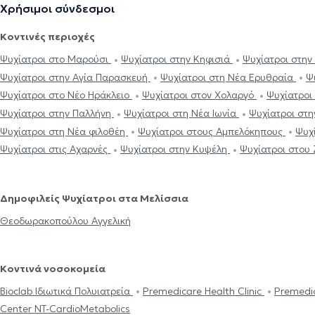
Χρήσιμοι σύνδεσμοι
Κοντινές περιοχές
Ψυχίατροι στο Μαρούσι
Ψυχίατροι στην Κηφισιά
Ψυχίατροι στην
Ψυχίατροι στην Αγία Παρασκευή
Ψυχίατροι στη Νέα Ερυθραία
Ψ
Ψυχίατροι στο Νέο Ηράκλειο
Ψυχίατροι στον Χολαργό
Ψυχίατρο
Ψυχίατροι στην Παλλήνη
Ψυχίατροι στη Νέα Ιωνία
Ψυχίατροι στ
Ψυχίατροι στη Νέα φιλοθέη
Ψυχίατροι στους Αμπελόκηπους
Ψυχ
Ψυχίατροι στις Αχαρνές
Ψυχίατροι στην Κυψέλη
Ψυχίατροι στου
Δημοφιλείς Ψυχίατροι στα Μελίσσια
Θεοδωρακοπούλου Αγγελική
Κοντινά νοσοκομεία
Bioclab Ιδιωτικά Πολυιατρεία
Premedicare Health Clinic
Premedic
Center NT-CardioMetabolics