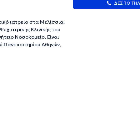
ΔΕΣ ΤΟ ΤΗ
τικό ιατρείο στα Μελίσσια,
Ψυχιατρικής Κλινικής του
ήτειο Νοσοκομείο. Είναι
ύ Πανεπιστημίου Αθηνών,
υχιακό τίτλο σπουδών στην
 και 2ετή εκπαίδευση στη
στη Νευρολογία στην
ηνικό Κέντρο
ο Αθηνών και στην Ψυχιατρική
ευμένες πληροφορίες.