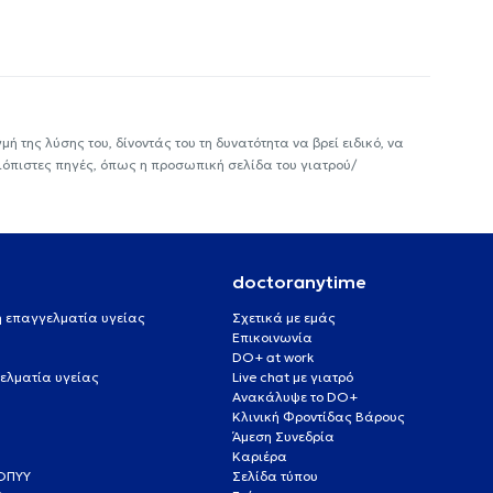
ή της λύσης του, δίνοντάς του τη δυνατότητα να βρεί ειδικό, να
ιόπιστες πηγές, όπως η προσωπική σελίδα του γιατρού/
doctoranytime
 ή επαγγελματία υγείας
Σχετικά με εμάς
Επικοινωνία
DO+ at work
ελματία υγείας
Live chat με γιατρό
Ανακάλυψε το DO+
Κλινική Φροντίδας Βάρους
Άμεση Συνεδρία
Καριέρα
ΕΟΠΥΥ
Σελίδα τύπου