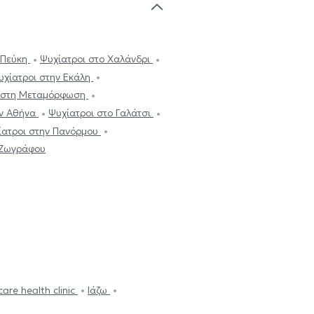
 Πεύκη
Ψυχίατροι στο Χαλάνδρι
υχίατροι στην Εκάλη
ι στη Μεταμόρφωση
ην Αθήνα
Ψυχίατροι στο Γαλάτσι
ίατροι στην Πανόρμου
 Ζωγράφου
are health clinic
Ιάζω