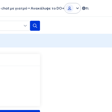
e chat με γιατρό
Ανακάλυψε το DO+
EL