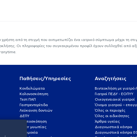
ν χρήστη από τη στιγμή που αντιμετωπίζει ένα ιατρικό σύμπτωμα μέχρι τη στιγμ
εοκλήσης. Οι πληροφορίες του συγκεκριμένου προφίλ έχουν συλλεχθεί από αξ
ranytime.
Παθήσεις/Υπηρεσίες
Αναζητήσεις
Κονδυλώματα
Βιντεοκλήση με γιατρό
Κολονοσκόπηση
Γιατροί ΠΕΔΥ - ΕΟΠΥΥ
Τεστ ΠΑΠ
Οικογενειακοί γιατροί
Γαστρεντερίτιδα
Όνομα γιατρού – επαγγ
Λεύκανση δοντιών
Όλες οι περιοχές
ΔΕΠΥ
Όλες οι ειδικότητες
Κολποσκόπηση
Άρθρα υγείας
Laser μυωπίας
Διαγνωστικά κέντρα
Πνευμονία
Διαγνωστικά κέντρα 