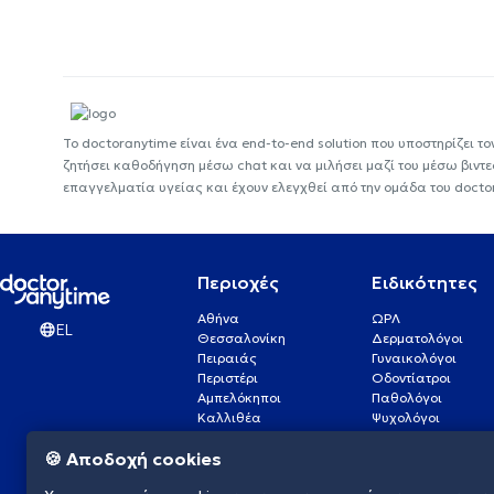
Το doctoranytime είναι ένα end-to-end solution που υποστηρίζει το
ζητήσει καθοδήγηση μέσω chat και να μιλήσει μαζί του μέσω βιντ
επαγγελματία υγείας και έχουν ελεγχθεί από την ομάδα του docto
Περιοχές
Ειδικότητες
Αθήνα
ΩΡΛ
EL
Θεσσαλονίκη
Δερματολόγοι
Πειραιάς
Γυναικολόγοι
Περιστέρι
Οδοντίατροι
Αμπελόκηποι
Παθολόγοι
Καλλιθέα
Ψυχολόγοι
Πάτρα
Οφθαλμίατροι
🍪 Αποδοχή cookies
Γλυφάδα
Ενδοκρινολόγοι
Νίκαια
Ουρολόγοι