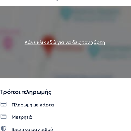
άρθρα σε έγκυρα διεθνή περιοδικά ψυχιατρικής,
ψυχολογίας και ψυχανάλυσης. Τέλος, στο ιδιωτικό του
ιατρείο παρέχει ολοκληρωμένη ψυχιατρική και
ψυχοθεραπευτική αντιμετώπιση στο σύνολο των ψυχικών
διαταραχών.
Κάνε κλικ εδώ για να δεις τον χάρτη
Την περιγραφή επιμελείται η ομάδα του doctoranytime βασισμένη σε
επαληθευμένες πληροφορίες.
Τρόποι πληρωμής
Πληρωμή με κάρτα
Μετρητά
Ιδιωτικό ραντεβού