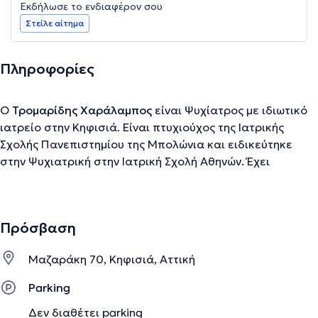
Εκδήλωσε το ενδιαφέρον σου
Στείλε αίτημα
Πληροφορίες
Ο
Τρομαρίδης Χαράλαμπος
είναι Ψυχίατρος με ιδιωτικό
ιατρείο στην Κηφισιά. Είναι πτυχιούχος της Ιατρικής
Σχολής Πανεπιστημίου της Μπολώνια και ειδικεύτηκε
στην Ψυχιατρική στην Ιατρική Σχολή Αθηνών. Έχει
πολυετή κλινική εμπειρία και έχει διατελέσει
Επιστημονικός Διευθυντής του FREUD FORUM και της
Στέγης Αυτιστικών παιδιών " ΑΝΑΔΥΣΗ " στην Αίγινα. Είναι
Πρόσβαση
μέλος της Ελληνικής Ψυχιατρικής Εταιρείας και της
Ελληνικής Εταιρείας Ψυχαναλυτικής Ψυχοθεραπείας.
Μαζαράκη 70, Κηφισιά, Αττική
Ακόμη, είναι Ιδρυτικό Μέλος του Ινστιτούτου
Ψυχοδυναμικής Εκπαίδευσης και έχει ενεργό
Parking
επιστημονική συμμετοχή σε ελληνικά και διεθνή
Δεν διαθέτει parking
ψυχιατρικά συνέδρια, και έχει δημοσιεύσει επιστημονικά