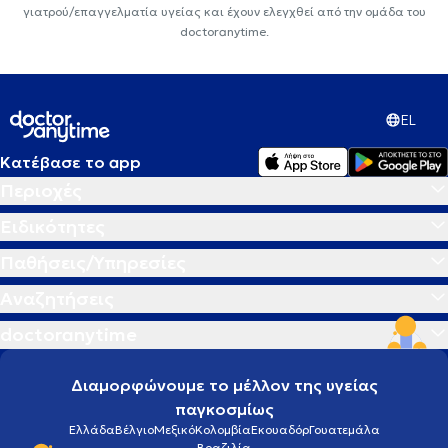
γιατρού/επαγγελματία υγείας και έχουν ελεγχθεί από την ομάδα του
doctoranytime.
EL
Κατέβασε το app
Περιοχές
Ειδικότητες
Παθήσεις/Υπηρεσίες
Αναζητήσεις
doctoranytime
Διαμορφώνουμε το μέλλον της υγείας
παγκοσμίως
Ελλάδα
Βέλγιο
Μεξικό
Κολομβία
Εκουαδόρ
Γουατεμάλα
Βραζιλία