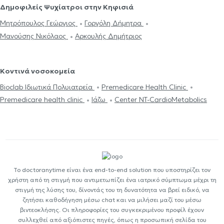
Δημοφιλείς Ψυχίατροι στην Κηφισιά
Μητρόπουλος Γεώργιος
Γοργόλη Δήμητρα
Μανούσης Νικόλαος
Αρκουλής Δημήτριος
Κοντινά νοσοκομεία
Bioclab Ιδιωτικά Πολυιατρεία
Premedicare Health Clinic
Premedicare health clinic
Ιάζω
Center NT-CardioMetabolics
Το doctoranytime είναι ένα end-to-end solution που υποστηρίζει τον
χρήστη από τη στιγμή που αντιμετωπίζει ένα ιατρικό σύμπτωμα μέχρι τη
στιγμή της λύσης του, δίνοντάς του τη δυνατότητα να βρεί ειδικό, να
ζητήσει καθοδήγηση μέσω chat και να μιλήσει μαζί του μέσω
βιντεοκλήσης. Οι πληροφορίες του συγκεκριμένου προφίλ έχουν
συλλεχθεί από αξιόπιστες πηγές, όπως η προσωπική σελίδα του