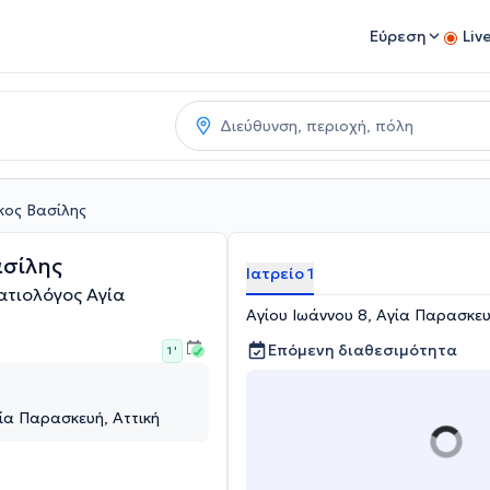
Εύρεση
Liv
ος Βασίλης
σίλης
Ιατρείο 1
ατιολόγος Αγία
Αγίου Ιωάννου 8, Αγία Παρασκευ
Επόμενη διαθεσιμότητα
1 '
γία Παρασκευή, Αττική