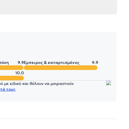
σύνη
9.9
Έμπειρος & καταρτισμένος
9.9
10.0
 με ειδικό και θέλουν να μοιραστούν
τά τους