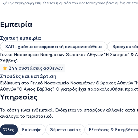
εξωτερικό, στα πλαίσια της συνεχούς κατάρτισης.
Την περιγραφή επιμελείται η ομάδα του doctoranytime βασισμένη σε επ
Εμπειρία
Σχετική εμπειρία
ΧΑΠ - χρόνια αποφρακτική πνευμονοπάθεια
Βρογχοσκό
Γενικό Νοσοκομείο Νοσημάτων Θώρακος Αθηνών "Η Σωτηρία" & Αν
Σάββας".
244 συστάσεις ασθενών
Σπουδές και κατάρτιση
Ειδίκευση στο Γενικό Νοσοκομείο Νοσημάτων Θώρακος Αθηνών "Η 
Αθηνών "Ο Άγιος Σάββας". Ο γιατρός έχει παρακολουθήσει πρακτ
Υπηρεσίες
Τα κόστη είναι ενδεικτικά. Ενδέχεται να υπάρξουν αλλαγές κατά 
ανάλογα το περιστατικό.
Όλες
Επίσκεψη
Θέματα υγείας
Εξετάσεις & Επεμβάσει