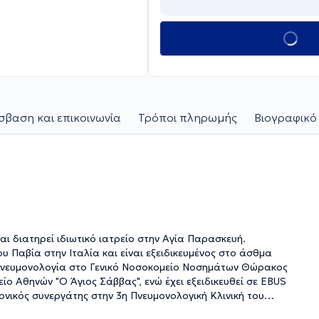
βαση και επικοινωνία
Τρόποι πληρωμής
Βιογραφικό
ι διατηρεί ιδιωτικό ιατρείο στην Αγία Παρασκευή.
υ Παβία στην Ιταλία και είναι εξειδικευμένος στο άσθμα
 Πνευμονολογία στο Γενικό Νοσοκομείο Νοσημάτων Θώρακος
ίο Αθηνών "Ο Άγιος Σάββας", ενώ έχει εξειδικευθεί σε EBUS
ονικός συνεργάτης στην 3η Πνευμονολογική Κλινική του
αι παρακολουθεί πλήθος συνεδρίων στην Ελλάδα και το