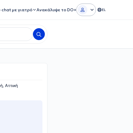
e chat με γιατρό
Ανακάλυψε το DO+
EL
ή, Αττική