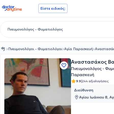
doctoranytime
Είστε ειδικός;
Πνευμονολόγοι - Φυματιολόγοι
Αγία Παρασκευή
Αναστασάκ
Αναστασάκος Βα
Πνευμονολόγος - Φυμ
Παρασκευή
|
9.9
244 αξιολογήσεις
Διεύθυνση
Αγίου Ιωάννου 8, Α