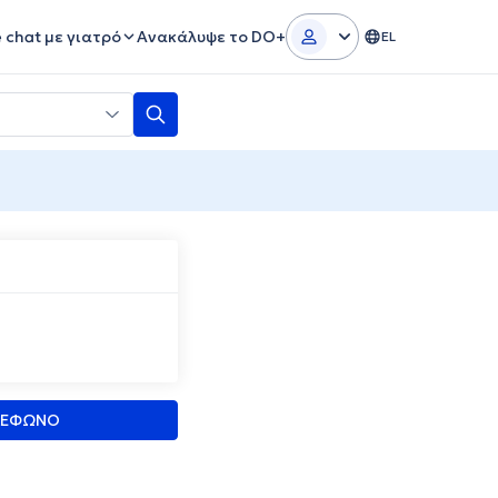
e chat με γιατρό
Ανακάλυψε το DO+
EL
ΛΕΦΩΝΟ