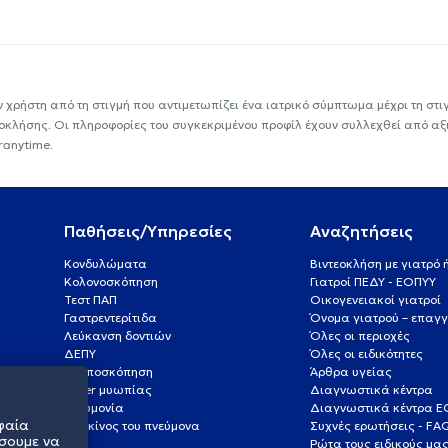
ν χρήστη από τη στιγμή που αντιμετωπίζει ένα ιατρικό σύμπτωμα μέχρι τη στιγμ
εοκλήσης. Οι πληροφορίες του συγκεκριμένου προφίλ έχουν συλλεχθεί από αξ
ranytime.
Παθήσεις/Υπηρεσίες
Αναζητήσεις
Κονδυλώματα
Βιντεοκλήση με γιατρό
Κολονοσκόπηση
Γιατροί ΠΕΔΥ - ΕΟΠΥΥ
Τεστ ΠΑΠ
Οικογενειακοί γιατροί
Γαστρεντερίτιδα
Όνομα γιατρού – επαγγ
Λεύκανση δοντιών
Όλες οι περιοχές
ΔΕΠΥ
Όλες οι ειδικότητες
Κολποσκόπηση
Άρθρα υγείας
Laser μυωπίας
Διαγνωστικά κέντρα
Πνευμονία
Διαγνωστικά κέντρα 
φαία
Καρκίνος του πνεύμονα
Συχνές ερωτήσεις - FA
σουμε να
Ρώτα τους ειδικούς μα