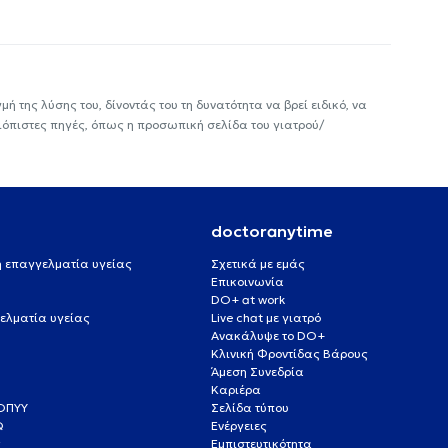
ή της λύσης του, δίνοντάς του τη δυνατότητα να βρεί ειδικό, να
ιόπιστες πηγές, όπως η προσωπική σελίδα του γιατρού/
doctoranytime
 ή επαγγελματία υγείας
Σχετικά με εμάς
Επικοινωνία
DO+ at work
ελματία υγείας
Live chat με γιατρό
Ανακάλυψε το DO+
Κλινική Φροντίδας Βάρους
Άμεση Συνεδρία
Καριέρα
ΕΟΠΥΥ
Σελίδα τύπου
Q
Ενέργειες
ς
Εμπιστευτικότητα