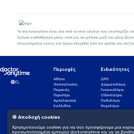
Το doctoranytime είναι ένα end-to-end solution που υποστηρίζει το
ζητήσει καθοδήγηση μέσω chat και να μιλήσει μαζί του μέσω βιντ
επαγγελματία υγείας και έχουν ελεγχθεί από την ομάδα του docto
Περιοχές
Ειδικότητες
Αθήνα
ΩΡΛ
EL
Θεσσαλονίκη
Δερματολόγοι
Πειραιάς
Γυναικολόγοι
Περιστέρι
Οδοντίατροι
Αμπελόκηποι
Παθολόγοι
Καλλιθέα
Ψυχολόγοι
Πάτρα
Οφθαλμίατροι
🍪 Αποδοχή cookies
Γλυφάδα
Ενδοκρινολόγοι
Νίκαια
Ουρολόγοι
Χρησιμοποιούμε cookies για να σου προσφέρουμε μια κορυ
Νέα Σμύρνη
Καρδιολόγοι
προσωποποιημένη εμπειρία doctoranytime και να σε βοηθή