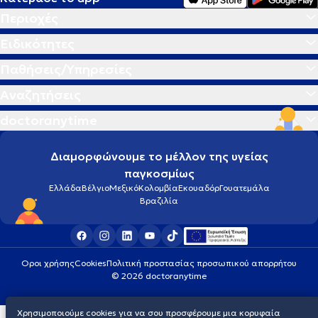
Περιοχές
Ειδικότητες
Παθήσεις/Υπηρεσίες
Αναζητήσεις
doctoranytime
Διαμορφώνουμε το μέλλον της υγείας
παγκοσμίως
Ελλάδα
Βέλγιο
Μεξικό
Κολομβία
Εκουαδόρ
Γουατεμάλα
Βραζιλία
Οροι χρήσης
Cookies
Πολιτική προστασίας προσωπικού απορρήτου
© 2026 doctoranytime
Χρησιμοποιούμε cookies για να σου προσφέρουμε μια κορυφαία