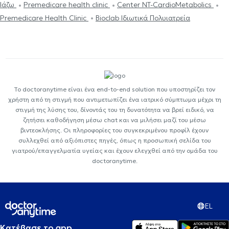
Ιάζω
Premedicare health clinic
Center NT-CardioMetabolics
Premedicare Health Clinic
Bioclab Ιδιωτικά Πολυιατρεία
Το doctoranytime είναι ένα end-to-end solution που υποστηρίζει τον
χρήστη από τη στιγμή που αντιμετωπίζει ένα ιατρικό σύμπτωμα μέχρι τη
στιγμή της λύσης του, δίνοντάς του τη δυνατότητα να βρεί ειδικό, να
ζητήσει καθοδήγηση μέσω chat και να μιλήσει μαζί του μέσω
βιντεοκλήσης. Οι πληροφορίες του συγκεκριμένου προφίλ έχουν
συλλεχθεί από αξιόπιστες πηγές, όπως η προσωπική σελίδα του
γιατρού/επαγγελματία υγείας και έχουν ελεγχθεί από την ομάδα του
doctoranytime.
EL
Κατέβασε το app