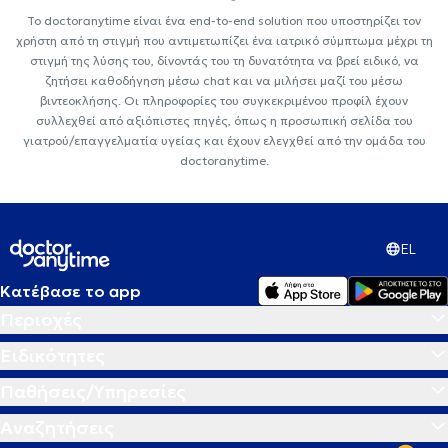
Το doctoranytime είναι ένα end-to-end solution που υποστηρίζει τον
χρήστη από τη στιγμή που αντιμετωπίζει ένα ιατρικό σύμπτωμα μέχρι τη
στιγμή της λύσης του, δίνοντάς του τη δυνατότητα να βρεί ειδικό, να
ζητήσει καθοδήγηση μέσω chat και να μιλήσει μαζί του μέσω
βιντεοκλήσης. Οι πληροφορίες του συγκεκριμένου προφίλ έχουν
συλλεχθεί από αξιόπιστες πηγές, όπως η προσωπική σελίδα του
γιατρού/επαγγελματία υγείας και έχουν ελεγχθεί από την ομάδα του
doctoranytime.
EL
Κατέβασε το app
Περιοχές
Ειδικότητες
Παθήσεις/Υπηρεσίες
Αναζητήσεις