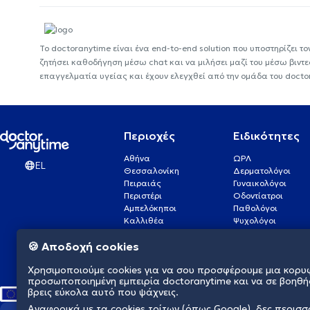
Το doctoranytime είναι ένα end-to-end solution που υποστηρίζει το
ζητήσει καθοδήγηση μέσω chat και να μιλήσει μαζί του μέσω βιντ
επαγγελματία υγείας και έχουν ελεγχθεί από την ομάδα του docto
Περιοχές
Ειδικότητες
Αθήνα
ΩΡΛ
EL
Θεσσαλονίκη
Δερματολόγοι
Πειραιάς
Γυναικολόγοι
Περιστέρι
Οδοντίατροι
Αμπελόκηποι
Παθολόγοι
Καλλιθέα
Ψυχολόγοι
Πάτρα
Οφθαλμίατροι
🍪 Αποδοχή cookies
Γλυφάδα
Ενδοκρινολόγοι
Νίκαια
Ουρολόγοι
Χρησιμοποιούμε cookies για να σου προσφέρουμε μια κορυ
Νέα Σμύρνη
Καρδιολόγοι
προσωποποιημένη εμπειρία doctoranytime και να σε βοηθή
βρεις εύκολα αυτό που ψάχνεις.
Αναφορικά με τα cookies τρίτων (όπως Google), δες περισ