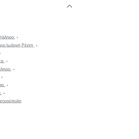
 Φάληρο
γιο Ιωάννη Ρέντη
έα
άληρο
άκι
α
Πετρούπολη