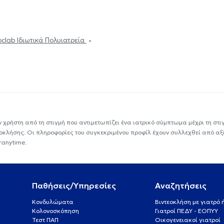
oclab Ιδιωτικά Πολυιατρεία
ν χρήστη από τη στιγμή που αντιμετωπίζει ένα ιατρικό σύμπτωμα μέχρι τη στιγμ
εοκλήσης. Οι πληροφορίες του συγκεκριμένου προφίλ έχουν συλλεχθεί από αξ
ranytime.
Παθήσεις/Υπηρεσίες
Αναζητήσεις
Κονδυλώματα
Βιντεοκλήση με γιατρό
Κολονοσκόπηση
Γιατροί ΠΕΔΥ - ΕΟΠΥΥ
Τεστ ΠΑΠ
Οικογενειακοί γιατροί