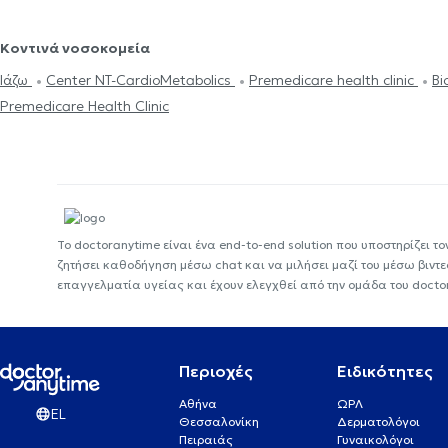
Κοντινά νοσοκομεία
Ιάζω
Center NT-CardioMetabolics
Premedicare health clinic
Bi
Premedicare Health Clinic
Το doctoranytime είναι ένα end-to-end solution που υποστηρίζει το
ζητήσει καθοδήγηση μέσω chat και να μιλήσει μαζί του μέσω βιντ
επαγγελματία υγείας και έχουν ελεγχθεί από την ομάδα του docto
Περιοχές
Ειδικότητες
Αθήνα
ΩΡΛ
EL
Θεσσαλονίκη
Δερματολόγοι
Πειραιάς
Γυναικολόγοι