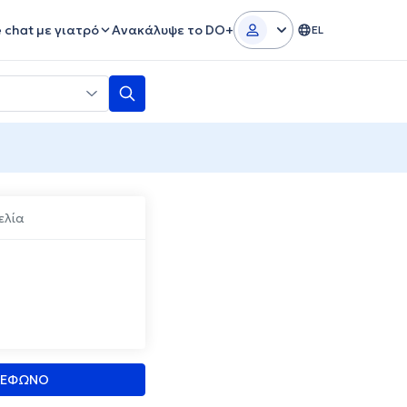
e chat με γιατρό
Ανακάλυψε το DO+
EL
ελία
ΛΕΦΩΝΟ