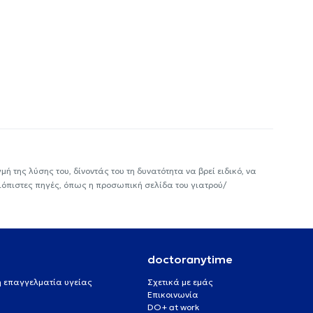
ή της λύσης του, δίνοντάς του τη δυνατότητα να βρεί ειδικό, να
ιόπιστες πηγές, όπως η προσωπική σελίδα του γιατρού/
doctoranytime
 ή επαγγελματία υγείας
Σχετικά με εμάς
Επικοινωνία
DO+ at work