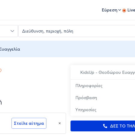
Εύρεση
Liv
Ευαγγελία
KidsUp - Θεοδώρου Ευαγγ
Πληροφορίες
Πρόσβαση
ή
Υπηρεσίες
Στείλε αίτημα
ΔΕΣ ΤΟ ΤΗ