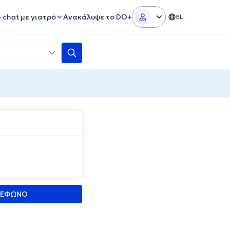
e chat με γιατρό
Ανακάλυψε το DO+
EL
ΛΕΦΩΝΟ