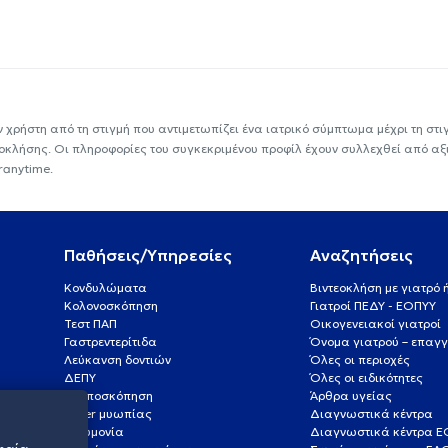
ν χρήστη από τη στιγμή που αντιμετωπίζει ένα ιατρικό σύμπτωμα μέχρι τη στιγμ
εοκλήσης. Οι πληροφορίες του συγκεκριμένου προφίλ έχουν συλλεχθεί από αξ
ranytime.
Παθήσεις/Υπηρεσίες
Αναζητήσεις
Κονδυλώματα
Βιντεοκλήση με γιατρό
Κολονοσκόπηση
Γιατροί ΠΕΔΥ - ΕΟΠΥΥ
Τεστ ΠΑΠ
Οικογενειακοί γιατροί
Γαστρεντερίτιδα
Όνομα γιατρού – επαγγ
Λεύκανση δοντιών
Όλες οι περιοχές
ΔΕΠΥ
Όλες οι ειδικότητες
Κολποσκόπηση
Άρθρα υγείας
Laser μυωπίας
Διαγνωστικά κέντρα
Πνευμονία
Διαγνωστικά κέντρα 