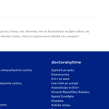
ή της λύσης του, δίνοντάς του τη δυνατότητα να βρεί ειδικό, να
ιόπιστες πηγές, όπως η προσωπική σελίδα του γιατρού/
doctoranytime
 ή επαγγελματία υγείας
Σχετικά με εμάς
Επικοινωνία
DO+ at work
ελματία υγείας
Live chat με γιατρό
Ανακάλυψε το DO+
Κλινική Φροντίδας Βάρους
Άμεση Συνεδρία
Καριέρα
ΕΟΠΥΥ
Σελίδα τύπου