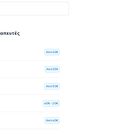
ραπευτές
Aπό 40€
Aπό 35€
Aπό 30€
40€ – 20€
Aπό 40€