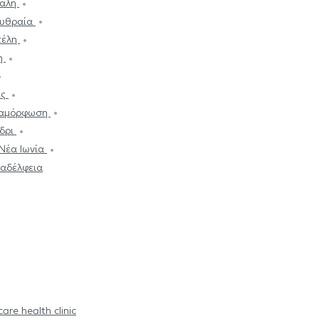
κάλη
ρυθραία
τέλη
λη
ές
ταμόρφωση
νδρι
Νέα Ιωνία
αδέλφεια
are health clinic