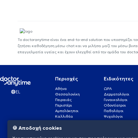
Το doctoranytime είναι ένα end-to-end solution που υποστηρίζει το
ζητήσει καθοδήγηση μέσω chat και να μιλήσει μαζί του μέσω βιντ
επαγγελματία υγείας και έχουν ελεγχθεί από την ομάδα του docto
Περιοχές
Ειδικότητες
Αθήνα
ΩΡΛ
EL
Θεσσαλονίκη
Δερματολόγοι
Πειραιάς
Γυναικολόγοι
Περιστέρι
Οδοντίατροι
Αμπελόκηποι
Παθολόγοι
Καλλιθέα
Ψυχολόγοι
Πάτρα
Οφθαλμίατροι
🍪 Αποδοχή cookies
Γλυφάδα
Ενδοκρινολόγοι
Νίκαια
Ουρολόγοι