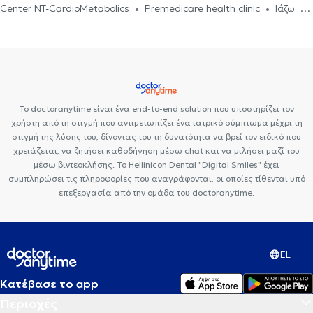
Center NT-CardioMetabolics
Premedicare health clinic
Ιάζω
Premedicare Health Clinic
Bioclab Ιδιωτικά Πολυιατρεία
Το doctoranytime είναι ένα end-to-end solution που υποστηρίζει τον
χρήστη από τη στιγμή που αντιμετωπίζει ένα ιατρικό σύμπτωμα μέχρι τη
στιγμή της λύσης του, δίνοντας του τη δυνατότητα να βρεί τον ειδικό που
χρειάζεται, να ζητήσει καθοδήγηση μέσω chat και να μιλήσει μαζί του
μέσω βιντεοκλήσης. Το Hellinicon Dental "Digital Smiles" έχει
συμπληρώσει τις πληροφορίες που αναγράφονται, οι οποίες τίθενται υπό
επεξεργασία από την ομάδα του doctoranytime.
EL
Κατέβασε το app
Περιοχές