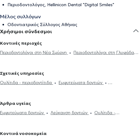
Περιοδοντολόγος, Hellinicon Dental "Digital Smiles"
Μέλος συλλόγων
Οδοντιατρικός Σύλλογος Αθήνας
Χρήσιμοι σύνδεσμοι
Κοντινές περιοχές
Περιοδοντολόγοι στη Νέα Σμύρνη
Περιοδοντολόγοι στη Γλυφάδα
Περιοδοντολόγοι στην Πλατεία Μαβίλη
Περιοδοντολόγοι στους
Αμπελόκηπους
Περιοδοντολόγοι στου Γουδή
Περιοδοντολόγοι
Σχετικές υπηρεσίες
στον Πειραιά
Περιοδοντολόγοι στην Κυψέλη
Περιοδοντολόγοι
Ουλίτιδα - περιοδοντίτιδα
Εμφυτεύματα δοντιών
στο Νέο Ψυχικό
Περιοδοντολόγοι στη Νίκαια
Περιοδοντολόγοι
Περιεμφυτευματίτιδα
Λεύκανση δοντιών
στον Χολαργό
Περιοδοντολόγοι στο Χαλάνδρι
Περιοδοντολόγοι
στα Πατήσια
Περιοδοντολόγοι στη Νέα Ιωνία
Περιοδοντολόγοι
Άρθρα υγείας
στο Νέο Ηράκλειο
Περιοδοντολόγοι στο Μαρούσι
Εμφυτεύματα δοντιών
Λεύκανση δοντιών
Ουλίτιδα -
Περιοδοντολόγοι στην Παλλήνη
περιοδοντίτιδα
Κοντινά νοσοκομεία