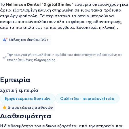
Το
Hellinicon Dental "Digital Smiles"
είναι μια υπερσύγχρονη και
άρτια εξοπλισμένη κλινική στηριγμένη σε ευρωπαϊκά πρότυπα
στην Αργυρούπολη. Τα περιστατικά τα οποία μπορούν να
αντιμετωπιστούν καλύπτουν όλο το φάσμα της οδοντιατρικής,
από τα πιο απλά έως τα πιο σύνθετα. Συνοπτικά, η κλινική
ασχολείται με τη Γενική και Προληπτική Οδοντιατρική, την
Αισθητική και Προσθετική Οδοντιατρική, τα Εμφυτεύματα, τη
Μέλος του δικτύου DO+
Χειρουργική και Γναθοχειρουργική, την Ενδοδοντία, την
Περιοδοντολογία, την Παιδοδοντία και την Ορθοδοντική. Ο
Την περιγραφή επιμελείται η ομάδα του doctoranytime βασισμένη σε
ασθενής, έπειτα από διαγνωστικό έλεγχο, μπορεί να έχει ένα
επαληθευμένες πληροφορίες.
εξατομικευμένο πλάνο θεραπείας βάσει των αναγκών και των
επιθυμιών του, επιστημονικά τεκμηριωμένο, ώστε να είναι τόσο
λειτουργικά όσο και αισθητικά άρτιο. Επιπλέον, εφαρμόζεται
Εμπειρία
πρόγραμμα επανελέγχου για την πρόληψη μελλοντικών
οδοντιατρικών προβλημάτων που βοηθά στην έγκαιρη διάγνωση
Σχετική εμπειρία
και αντιμετώπισή τους. Ένας εκ των συνεργατών είναι ο
Οδοντίατρος
Πισσίας Δημήτριος
με σπουδές στην Οδοντιατρική
Εμφυτεύματα δοντιών
Ουλίτιδα - περιοδοντίτιδα
Σχολή του Αριστοτελείου Πανεπιστημίου Θεσσαλονίκης. Διαθέτει
5 συστάσεις ασθενών
αξιόλογη κλινική εμπειρία, διακρίσεις και συμμετοχή σε πληθώρα
επιστημονικών συνεδρίων και μετεκπαιδευτικών σεμιναρίων.
Διαθεσιμότητα
Η διαθεσιμότητα του ειδικού εξαρτάται από την υπηρεσία που