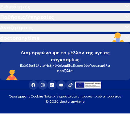
Ειδικότητες
Παθήσεις/Υπηρεσίες
Αναζητήσεις
doctoranytime
Διαμορφώνουμε το μέλλον της υγείας
παγκοσμίως
Ελλάδα
Βέλγιο
Μεξικό
Κολομβία
Εκουαδόρ
Γουατεμάλα
Βραζιλία
Οροι χρήσης
Cookies
Πολιτική προστασίας προσωπικού απορρήτου
© 2026 doctoranytime