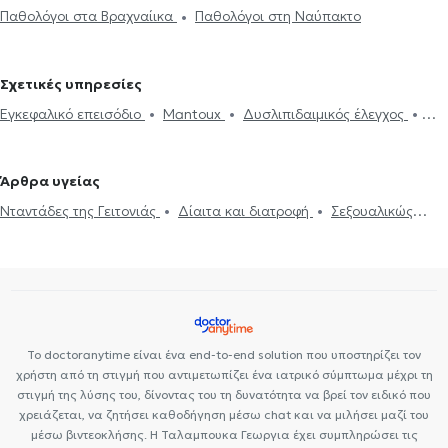
Παθολόγοι στα Βραχναίικα
Παθολόγοι στη Ναύπακτο
Σχετικές υπηρεσίες
Εγκεφαλικό επεισόδιο
Mantoux
Δυσλιπιδαιμικός έλεγχος
Εμβόλιο γρίπης
Ηλεκτρονική συνταγογράφηση
Χοληστερίνη
Ιατρικές βεβαιώσεις
Πιστοποιητικά υγείας για εργασία
Άρθρα υγείας
Νταντάδες της Γειτονιάς
Υπέρταση
Δίαιτα και διατροφή
Νταντάδες της Γειτονιάς
Δίαιτα και διατροφή
Σεξουαλικώς
Διαβήτης
Holter πίεσης
Δίπλωμα Οδήγησης
Strep test
μεταδιδόμενα νοσήματα (ΣΜΝ)
Ουρικό οξύ
Διαβήτης
HIV-
Κάρτα υγείας αθλητή
Τεστ γρίπης
Δυσανεξία
Μεταβολικό
AIDS
Χοληστερίνη
Ίωση Γρίπη Κρυολόγημα
Εμβόλιο γρίπης
σύνδρομο
Σεξουαλικώς μεταδιδόμενα νοσήματα (ΣΜΝ)
Ιλαρά
Πνευμονία
Το doctoranytime είναι ένα end-to-end solution που υποστηρίζει τον
χρήστη από τη στιγμή που αντιμετωπίζει ένα ιατρικό σύμπτωμα μέχρι τη
στιγμή της λύσης του, δίνοντας του τη δυνατότητα να βρεί τον ειδικό που
χρειάζεται, να ζητήσει καθοδήγηση μέσω chat και να μιλήσει μαζί του
μέσω βιντεοκλήσης. Η Ταλαμπουκα Γεωργια έχει συμπληρώσει τις