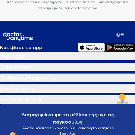
πληροφορίες που αναγράφονται, οι οποίες τίθενται υπό επεξεργασία
από την ομάδα του doctoranytime.
EL
Κατέβασε το app
Περιοχές
Ειδικότητες
Παθήσεις/Υπηρεσίες
Αναζητήσεις
doctoranytime
Διαμορφώνουμε το μέλλον της υγείας
παγκοσμίως
Ελλάδα
Βέλγιο
Μεξικό
Κολομβία
Εκουαδόρ
Γουατεμάλα
Βραζιλία