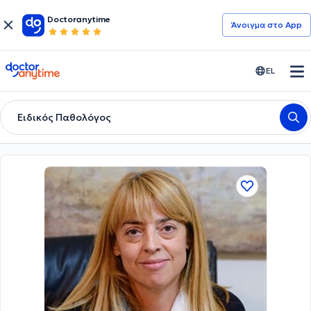
Doctoranytime
Άνοιγμα στο App
doctoranytime
EL
Ειδικός Παθολόγος