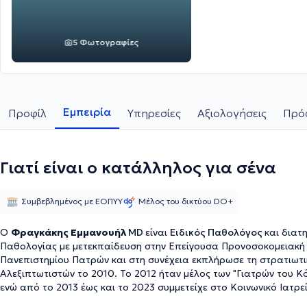
5 Φωτογραφίες
Εμπειρία
Προφίλ
Υπηρεσίες
Αξιολογήσεις
Πρόσ
Γιατί είναι ο κατάλληλος για σένα
Συμβεβλημένος με ΕΟΠΥΥ
Μέλος του δικτύου DO+
Ο
Φραγκάκης Εμμανουήλ
MD
είναι
Ειδικός Παθολόγος
και διατη
Παθολογίας με μετεκπαίδευση στην Επείγουσα Προνοσοκομειακή 
Πανεπιστημίου Πατρών και στη συνέχεια εκπλήρωσε τη στρατιωτικ
Αλεξιπτωτιστών το 2010. Το 2012 ήταν μέλος των "Γιατρών του Κ
ενώ από το 2013 έως και το 2023 συμμετείχε στο Κοινωνικό Ιατρε
Ειδικού Παθολόγου, ολοκληρώνοντας την ειδικότητά του το έτος 20