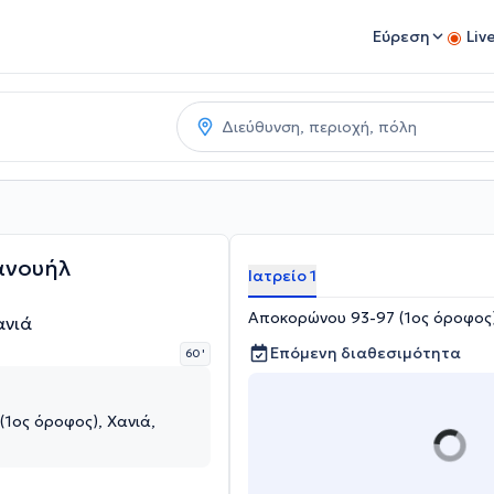
Εύρεση
Liv
ανουήλ
Ιατρείο 1
Αποκορώνου 93-97 (1ος όροφος)
ανιά
Επόμενη διαθεσιμότητα
60 '
1ος όροφος), Χανιά,