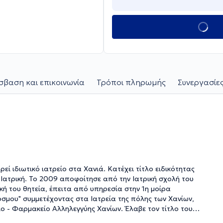
βαση και επικοινωνία
Τρόποι πληρωμής
Συνεργασίες
ρεί ιδιωτικό ιατρείο στα Χανιά. Κατέχει τίτλο ειδικότητας
Ιατρική. Το 2009 αποφοίτησε από την Ιατρική σχολή του
ή του θητεία, έπειτα από υπηρεσία στην 1η μοίρα
όσμου" συμμετέχοντας στα Ιατρεία της πόλης των Χανίων,
ίο - Φαρμακείο Αλληλεγγύης Χανίων. Έλαβε τον τίτλο του
18 και έκτοτε βρίσκεται στην Ιδιωτική Γενική Κλινική