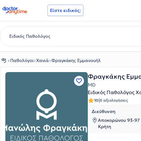
doctoranytime
Είστε ειδικός;
Παθολόγοι
Χανιά
Φραγκάκης Εμμανουήλ
Φραγκάκης Εμμ
MD
Ειδικός Παθολόγος Χ
|
10
6 αξιολογήσεις
Διεύθυνση
Αποκορώνου 93-97 (
Κρήτη