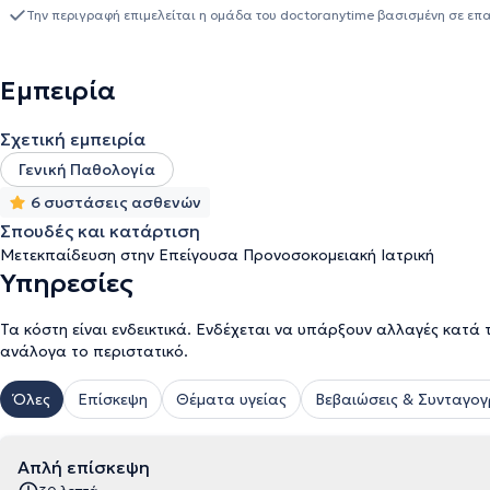
Γαβριλάκη "IASIS", αναλαμβάνοντας το Παθολογικό τμήμα και εξα
Την περιγραφή επιμελείται η ομάδα του doctoranytime βασισμένη σε επ
καταξιωμένους Ιατρούς όλων των ειδικοτήτων στον νομό Χανίων 
ολιστική και αποτελεσματική αντιμετώπιση στα προβλήματα υγεία
πορείας, συμμετέχει σε πολλαπλά ιατρικά συνέδρια, είναι ενημερω
Εμπειρία
τομέα της Εσωτερικής Παθολογίας και της Ιατρικής. Είναι πιστο
εξετάσεων του ΕΟΠΥΥ (δυνατότητα συνταγογράφησης φαρμάκων 
Σχετική εμπειρία
παραπεμπτικά για εργαστηριακές εξετάσεις αίματος, ακτινολογικ
Γενική Παθολογία
6 συστάσεις ασθενών
Σπουδές και κατάρτιση
Μετεκπαίδευση στην Επείγουσα Προνοσοκομειακή Ιατρική
Υπηρεσίες
Τα κόστη είναι ενδεικτικά. Ενδέχεται να υπάρξουν αλλαγές κατά 
ανάλογα το περιστατικό.
Όλες
Επίσκεψη
Θέματα υγείας
Βεβαιώσεις & Συνταγο
Απλή επίσκεψη