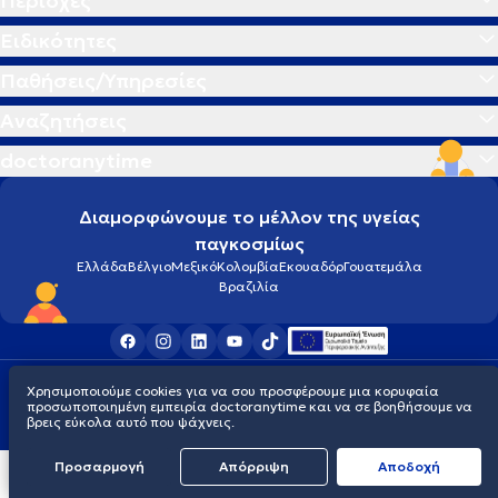
Περιοχές
Ειδικότητες
Παθήσεις/Υπηρεσίες
Αναζητήσεις
doctoranytime
Διαμορφώνουμε το μέλλον της υγείας
παγκοσμίως
Ελλάδα
Βέλγιο
Μεξικό
Κολομβία
Εκουαδόρ
Γουατεμάλα
Βραζιλία
Οροι χρήσης
Cookies
Πολιτική προστασίας προσωπικού απορρήτου
Χρησιμοποιούμε cookies για να σου προσφέρουμε μια κορυφαία
© 2026 doctoranytime
προσωποποιημένη εμπειρία doctoranytime και να σε βοηθήσουμε να
βρεις εύκολα αυτό που ψάχνεις.
Προσαρμογή
Απόρριψη
Aποδοχή