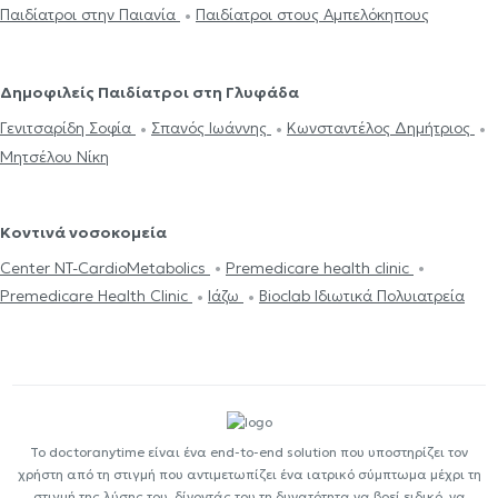
Παιδίατροι στην Παιανία
Παιδίατροι στους Αμπελόκηπους
Δημοφιλείς Παιδίατροι στη Γλυφάδα
Γενιτσαρίδη Σοφία
Σπανός Ιωάννης
Κωνσταντέλος Δημήτριος
Μητσέλου Νίκη
Κοντινά νοσοκομεία
Center NT-CardioMetabolics
Premedicare health clinic
Premedicare Health Clinic
Ιάζω
Bioclab Ιδιωτικά Πολυιατρεία
Το doctoranytime είναι ένα end-to-end solution που υποστηρίζει τον
χρήστη από τη στιγμή που αντιμετωπίζει ένα ιατρικό σύμπτωμα μέχρι τη
στιγμή της λύσης του, δίνοντάς του τη δυνατότητα να βρεί ειδικό, να