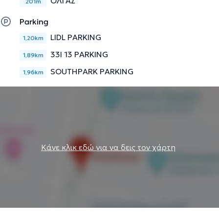
ΟΛΓΑΣ
201m
Parking
LIDL PARKING
1,20km
33I 13 PARKING
1,89km
SOUTHPARK PARKING
1,96km
Κάνε κλικ εδώ για να δεις τον χάρτη