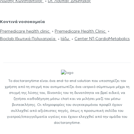
Λιώσης Κωνσταντίνος
Dr. Λούπας Δημήτριος
Κοντινά νοσοκομεία
Premedicare health clinic
Premedicare Health Clinic
Bioclab Ιδιωτικά Πολυιατρεία
Ιάζω
Center NT-CardioMetabolics
Το doctoranytime είναι ένα end-to-end solution που υποστηρίζει τον
χρήστη από τη στιγμή που αντιμετωπίζει ένα ιατρικό σύμπτωμα μέχρι τη
στιγμή της λύσης του, δίνοντάς του τη δυνατότητα να βρεί ειδικό, να
ζητήσει καθοδήγηση μέσω chat και να μιλήσει μαζί του μέσω
βιντεοκλήσης. Οι πληροφορίες του συγκεκριμένου προφίλ έχουν
συλλεχθεί από αξιόπιστες πηγές, όπως η προσωπική σελίδα του
γιατρού/επαγγελματία υγείας και έχουν ελεγχθεί από την ομάδα του
doctoranytime.