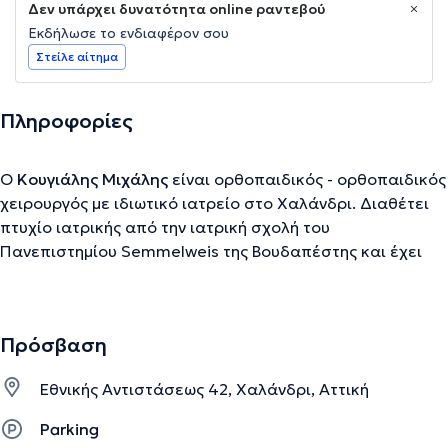
Δεν υπάρχει δυνατότητα online ραντεβού
Εκδήλωσε το ενδιαφέρον σου
Στείλε αίτημα
Πληροφορίες
Ο
Κουγιάλης Μιχάλης
είναι ορθοπαιδικός - ορθοπαιδικός
χειρουργός με ιδιωτικό ιατρείο στο Χαλάνδρι. Διαθέτει
πτυχίο ιατρικής από την ιατρική σχολή του
Πανεπιστημίου Semmelweis της Βουδαπέστης και έχει
ειδικευτεί στην ορθοπαιδική από μεγάλα και
αναγνωρισμένα νοσοκομεία του Εξωτερικού και της
Ελλάδας, όπως το νοσοκομείο Allegheny στις Ηνωμένες
Πρόσβαση
Πολιτείες και το Νοσοκομείου ΚΑΤ στην Αθήνα. Ακόμη,
έχει συμμετάσχει και παρουσιάσει επιστημονικές
Εθνικής Αντιστάσεως 42, Χαλάνδρι, Αττική
μελέτες σε πολλά συνέδρια στην Ελλάδα και στο
εξωτερικό, καθώς επίσης έχει διατελέσει εκπαιδευτής σε
Parking
σεμινάρια αρθροσκοπικής και ρομποτικής