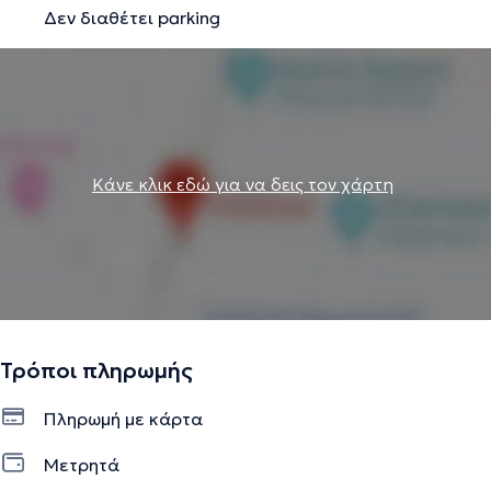
Δεν διαθέτει parking
αρθροπλαστικής χειρουργικής. Έχοντας εκτελέσει την
εξειδίκευση του στο Royal Orthopaedic Hospital του
Birmingham της Αγγλίας, έχει την ικανότητα να
αντιμετωπίσει μεγάλο πλήθος περιστατικών στο ιδιωτικό
ιατρείο που διατηρεί στο Χαλάνδρι.
Κάνε κλικ εδώ για να δεις τον χάρτη
Την περιγραφή επιμελείται η ομάδα του doctoranytime βασισμένη σε
επαληθευμένες πληροφορίες.
Τρόποι πληρωμής
Πληρωμή με κάρτα
Μετρητά