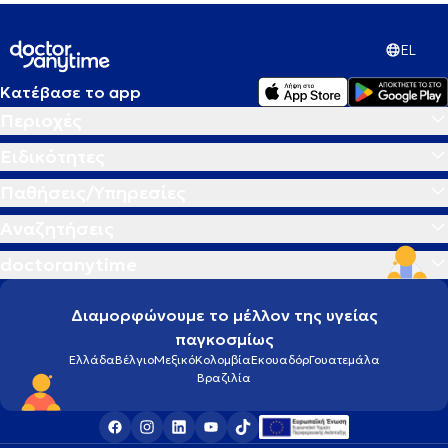
EL
Κατέβασε το app
Περιοχές
Ειδικότητες
Παθήσεις/Υπηρεσίες
Αναζητήσεις
doctoranytime
Διαμορφώνουμε το μέλλον της υγείας
παγκοσμίως
Ελλάδα
Βέλγιο
Μεξικό
Κολομβία
Εκουαδόρ
Γουατεμάλα
Βραζιλία