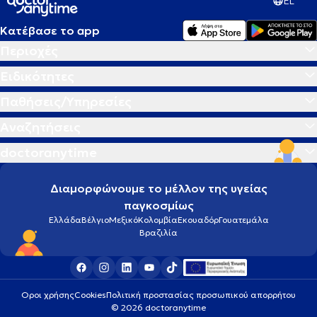
EL
Κατέβασε το app
Περιοχές
Ειδικότητες
Παθήσεις/Υπηρεσίες
Αναζητήσεις
doctoranytime
Διαμορφώνουμε το μέλλον της υγείας
παγκοσμίως
Ελλάδα
Βέλγιο
Μεξικό
Κολομβία
Εκουαδόρ
Γουατεμάλα
Βραζιλία
Οροι χρήσης
Cookies
Πολιτική προστασίας προσωπικού απορρήτου
© 2026 doctoranytime