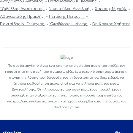
Αναγνώστου Αντώνιος
Παπαϊωάννου Κ. Ιωάννης
Τζαβέλλας Αναστάσιος
Νικοπούλου Αγγελική
Χαρίσης Μιχαήλ
Αθανασιάδης Ηρακλής
Πετρίδης Πέτρος Ι.
Γιαντσίδης Ν. Γεώργιος
Χλιαβώρας Ιωάννης
Dr. Κούκος Χρήστος
Το doctoranytime είναι ένα end-to-end solution που υποστηρίζει τον
χρήστη από τη στιγμή που αντιμετωπίζει ένα ιατρικό σύμπτωμα μέχρι τη
στιγμή της λύσης του, δίνοντάς του τη δυνατότητα να βρεί ειδικό, να
ζητήσει καθοδήγηση μέσω chat και να μιλήσει μαζί του μέσω
βιντεοκλήσης. Οι πληροφορίες του συγκεκριμένου προφίλ έχουν
συλλεχθεί από αξιόπιστες πηγές, όπως η προσωπική σελίδα του
γιατρού/επαγγελματία υγείας και έχουν ελεγχθεί από την ομάδα του
doctoranytime.