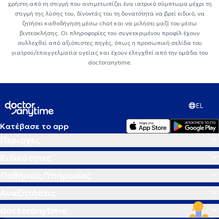
χρήστη από τη στιγμή που αντιμετωπίζει ένα ιατρικό σύμπτωμα μέχρι τη
στιγμή της λύσης του, δίνοντάς του τη δυνατότητα να βρεί ειδικό, να
ζητήσει καθοδήγηση μέσω chat και να μιλήσει μαζί του μέσω
βιντεοκλήσης. Οι πληροφορίες του συγκεκριμένου προφίλ έχουν
συλλεχθεί από αξιόπιστες πηγές, όπως η προσωπική σελίδα του
γιατρού/επαγγελματία υγείας και έχουν ελεγχθεί από την ομάδα του
doctoranytime.
EL
Κατέβασε το app
Περιοχές
Ειδικότητες
Παθήσεις/Υπηρεσίες
Αναζητήσεις
doctoranytime