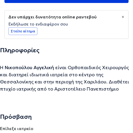
Δεν υπάρχει δυνατότητα online ραντεβού
Εκδήλωσε το ενδιαφέρον σου
Στείλε αίτημα
Πληροφορίες
Η
Νικοπούλου Αγγελική
είναι Ορθοπαιδικός Χειρουργός
και διατηρεί ιδιωτικά ιατρεία στο κέντρο της
Θεσσαλονίκης και στην περιοχή της Χαριλάου. Διαθέτει
πτυχίο ιατρικής από το Αριστοτέλειο Πανεπιστήμιο
Θεσσαλονίκης και έλαβε την κλινική της εκπαίδευση στα
νοσοκομεία ΑΧΕΠΑ , Γ.Ν. Παπανικολάου, Γ.Ν.
Παπαγεωργίου και Ιπποκράτειο Θεσσαλονίκης. Έχει
Πρόσβαση
παρακολουθήσει μεταπτυχιακές σπουδές με αντικείμενο
τη ”Διαγνωστική και θεραπευτική προσέγγιση του
Επίλεξε ιατρείο
διαβητικού ποδιού” στο Πανεπιστήμιο Θεσσαλίας-