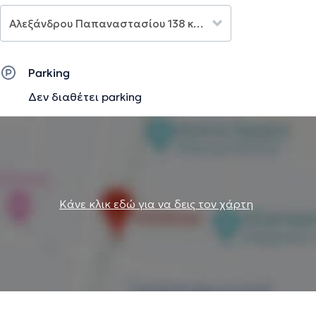
Ιατρική Λάρισας. Επίσης έχει εκπαιδευτεί στη
θεραπευτική μέθοδο των εξωσωματικών κρουστικών
υπερήχων (Extracorporeal Shock -Wave Therapy – ESWT)
της καινοτόμου ελβετικής εταιρείας EMS DOLORCLAST.
Parking
Έχει συμμετάσχει σε πλήθος συνεδρίων στην Ελλάδα και
Δεν διαθέτει parking
στο εξωτερικό, είτε ως ομιλητής είτε ως σύνεδρος και
έχει πραγματοποιήσει δημοσιεύσεις άρθρων σε
περιοδικά ελληνικά και διεθνή. Τέλος, είναι μέλος του
Ιατρικού Συλλόγου Θεσσαλονίκης , του Ελληνικού
Ιδρύματος για την Οστεοπόρωση (ΕΛ.Ι.ΟΣ), καθώς και της
Ορθοπαιδικής και Τραυματολογικής Εταιρείας
Μακεδονίας -Θράκης (Ο.Τ.Ε.Μα.Θ).
Κάνε κλικ εδώ για να δεις τον χάρτη
Την περιγραφή επιμελείται η ομάδα του doctoranytime βασισμένη σε
επαληθευμένες πληροφορίες.