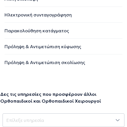
Ηλεκτρονική συνταγογράφηση
Παρακολούθηση κατάγματος
Πρόληψη & Αντιμετώπιση κύφωσης
Πρόληψη & Αντιμετώπιση σκολίωσης
Δες τις υπηρεσίες που προσφέρουν άλλοι
Ορθοπαιδικοί και Ορθοπαιδικοί Χειρουργοί