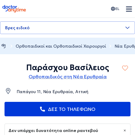
doctoranytime
EL
Βρες ειδικό
Ορθοπαιδικοί και Ορθοπαιδικοί Χειρουργοί
Νέα Ερυθ
Παράσχου Βασίλειος
Ορθοπαιδικός στη Νέα Ερυθραία
Παπάγου 11, Νέα Ερυθραία, Αττική
ΔΕΣ ΤΟ ΤΗΛΕΦΩΝΟ
Δεν υπάρχει δυνατότητα online ραντεβού