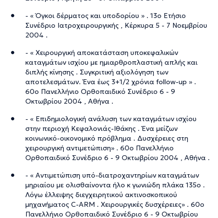
- « Όγκοι δέρματος και υποδορίου » . 13ο Ετήσιο
Συνέδριο Ιατροχειρουργικής , Κέρκυρα 5 - 7 Νοεμβρίου
2004 .
- « Χειρουργική αποκατάσταση υποκεφαλικών
καταγμάτων ισχίου με ημιαρθροπλαστική απλής και
διπλής κίνησης . Συγκριτική αξιολόγηση των
αποτελεσμάτων. Ένα έως 3+1/2 χρόνια follow-up » .
60ο Πανελλήνιο Ορθοπαιδικό Συνέδριο 6 - 9
Οκτωβρίου 2004 , Αθήνα .
- « Επιδημιολογική ανάλυση των καταγμάτων ισχίου
στην περιοχή Κεφαλονιάς-Ιθάκης . Ένα μείζων
κοινωνικό-οικονομικό πρόβλημα . Δυσχέρειες στη
χειρουργική αντιμετώπιση» . 60ο Πανελλήνιο
Ορθοπαιδικό Συνέδριο 6 - 9 Οκτωβρίου 2004 , Αθήνα .
- « Αντιμετώπιση υπό-διατροχαντηρίων καταγμάτων
μηριαίου με ολισθαίνοντα ήλο κ γωνιώδη πλάκα 135ο .
Λόγω έλλειψης διεγχειρητικού ακτινοσκοπικού
μηχανήματος C-ARM . Χειρουργικές δυσχέρειες» . 60ο
Πανελλήνιο Ορθοπαιδικό Συνέδριο 6 - 9 Οκτωβρίου