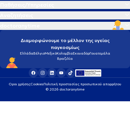
Παθήσεις/Υπηρεσίες
Αναζητήσεις
doctoranytime
Διαμορφώνουμε το μέλλον της υγείας
παγκοσμίως
Ελλάδα
Βέλγιο
Μεξικό
Κολομβία
Εκουαδόρ
Γουατεμάλα
Βραζιλία
Οροι χρήσης
Cookies
Πολιτική προστασίας προσωπικού απορρήτου
© 2026 doctoranytime