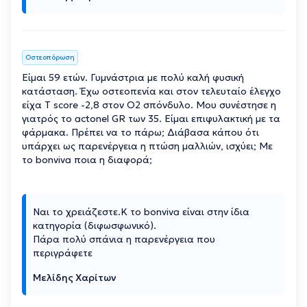
Οστεοπόρωση
Είμαι 59 ετών. Γυμνάστρια με πολύ καλή φυσική
κατάσταση. Έχω οστεοπενία και στον τελευταίο έλεγχο
είχα T score -2,8 στον Ο2 σπόνδυλο. Μου συνέστησε η
γιατρός το actonel GR των 35. Είμαι επιφυλακτική με τα
φάρμακα. Πρέπει να το πάρω; Διάβασα κάπου ότι
υπάρχει ως παρενέργεια η πτώση μαλλιών, ισχύει; Με
το bonviva ποια η διαφορά;
Ναι το χρειάζεστε.Κ το bonviva είναι στην ίδια
κατηγορία (διφωσφωνικό).
Πάρα πολύ σπάνια η παρενέργεια που
περιγράφετε
Μελίδης Χαρίτων