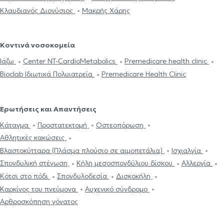
Κλαυδιανός Διονύσιος
Μακρής Χάρης
Κοντινά νοσοκομεία
Ιάζω
Center NT-CardioMetabolics
Premedicare health clinic
Bioclab Ιδιωτικά Πολυιατρεία
Premedicare Health Clinic
Ερωτήσεις και Απαντήσεις
Κάταγμα
Προστατεκτομή
Οστεοπόρωση
Αθλητικές κακώσεις
Βλαστοκύτταρα (Πλάσμα πλούσιο σε αιμοπετάλια)
Ισχιαλγία
Σπονδυλική στένωση
Κήλη μεσοσπονδύλιου δίσκου
Αλλεργία
Κότσι στο πόδι
Σπονδυλοδεσία
Δισκοκήλη
Καρκίνος του πνεύμονα
Αυχενικό σύνδρομο
Αρθροσκόπηση γόνατος