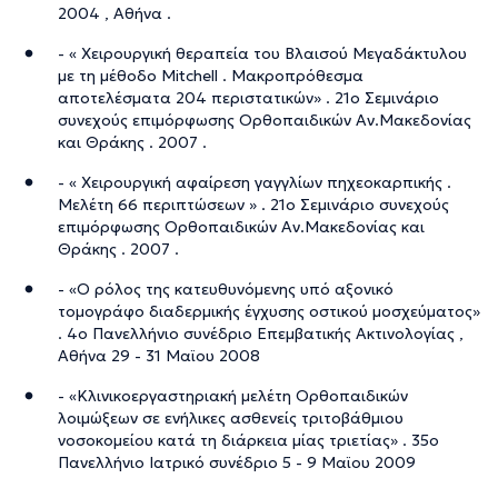
2004 , Αθήνα .
- « Χειρουργική θεραπεία του Βλαισού Μεγαδάκτυλου
με τη μέθοδο Mitchell . Μακροπρόθεσμα
αποτελέσματα 204 περιστατικών» . 21ο Σεμινάριο
συνεχούς επιμόρφωσης Ορθοπαιδικών Αν.Μακεδονίας
και Θράκης . 2007 .
- « Χειρουργική αφαίρεση γαγγλίων πηχεοκαρπικής .
Μελέτη 66 περιπτώσεων » . 21ο Σεμινάριο συνεχούς
επιμόρφωσης Ορθοπαιδικών Αν.Μακεδονίας και
Θράκης . 2007 .
- «Ο ρόλος της κατευθυνόμενης υπό αξονικό
τομογράφο διαδερμικής έγχυσης οστικού μοσχεύματος»
. 4ο Πανελλήνιο συνέδριο Επεμβατικής Ακτινολογίας ,
Αθήνα 29 - 31 Μαϊου 2008
- «Κλινικοεργαστηριακή μελέτη Ορθοπαιδικών
λοιμώξεων σε ενήλικες ασθενείς τριτοβάθμιου
νοσοκομείου κατά τη διάρκεια μίας τριετίας» . 35ο
Πανελλήνιο Ιατρικό συνέδριο 5 - 9 Μαϊου 2009