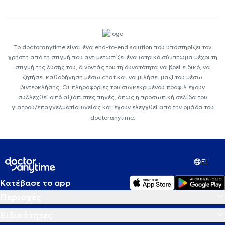
Το doctoranytime είναι ένα end-to-end solution που υποστηρίζει τον
χρήστη από τη στιγμή που αντιμετωπίζει ένα ιατρικό σύμπτωμα μέχρι τη
στιγμή της λύσης του, δίνοντάς του τη δυνατότητα να βρεί ειδικό, να
ζητήσει καθοδήγηση μέσω chat και να μιλήσει μαζί του μέσω
βιντεοκλήσης. Οι πληροφορίες του συγκεκριμένου προφίλ έχουν
συλλεχθεί από αξιόπιστες πηγές, όπως η προσωπική σελίδα του
γιατρού/επαγγελματία υγείας και έχουν ελεγχθεί από την ομάδα του
doctoranytime.
EL
Κατέβασε το app
Περιοχές
Ειδικότητες