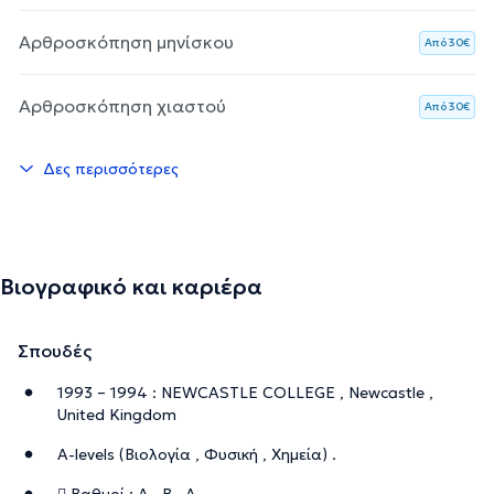
Αρθροσκόπηση μηνίσκου
Aπό 30€
Αρθροσκόπηση χιαστού
Aπό 30€
Δες περισσότερες
Βιογραφικό και καριέρα
Σπουδές
1993 – 1994 : NEWCASTLE COLLEGE , Newcastle ,
United Kingdom
A-levels (Βιολογία , Φυσική , Χημεία) .
 Βαθμοί : Α , Β , Α.