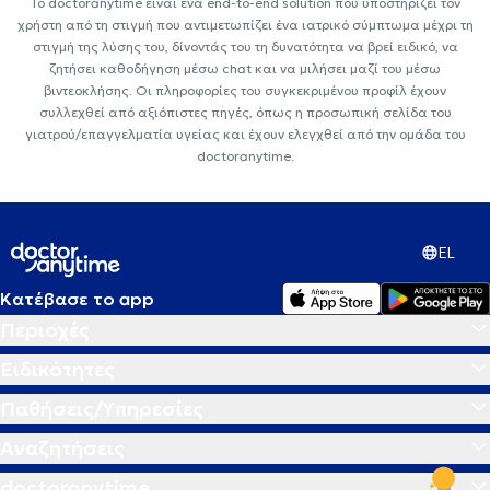
Το doctoranytime είναι ένα end-to-end solution που υποστηρίζει τον
χρήστη από τη στιγμή που αντιμετωπίζει ένα ιατρικό σύμπτωμα μέχρι τη
στιγμή της λύσης του, δίνοντάς του τη δυνατότητα να βρεί ειδικό, να
ζητήσει καθοδήγηση μέσω chat και να μιλήσει μαζί του μέσω
βιντεοκλήσης. Οι πληροφορίες του συγκεκριμένου προφίλ έχουν
συλλεχθεί από αξιόπιστες πηγές, όπως η προσωπική σελίδα του
γιατρού/επαγγελματία υγείας και έχουν ελεγχθεί από την ομάδα του
doctoranytime.
EL
Κατέβασε το app
Περιοχές
Ειδικότητες
Παθήσεις/Υπηρεσίες
Αναζητήσεις
doctoranytime