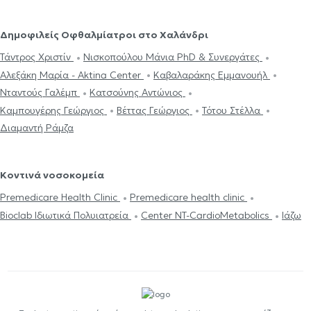
Δημοφιλείς Οφθαλμίατροι στο Χαλάνδρι
Τάντρος Χριστίν
Νισκοπούλου Μάνια PhD & Συνεργάτες
Αλεξάκη Μαρία - Aktina Center
Καβαλαράκης Εμμανουήλ
Νταντούς Γαλέμπ
Κατσούνης Αντώνιος
Καμπουγέρης Γεώργιος
Βέττας Γεώργιος
Τότου Στέλλα
Διαμαντή Ράμζα
Κοντινά νοσοκομεία
Premedicare Health Clinic
Premedicare health clinic
Bioclab Ιδιωτικά Πολυιατρεία
Center NT-CardioMetabolics
Ιάζω