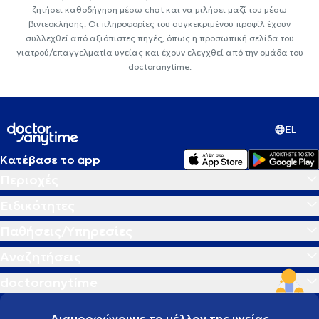
ζητήσει καθοδήγηση μέσω chat και να μιλήσει μαζί του μέσω
βιντεοκλήσης. Οι πληροφορίες του συγκεκριμένου προφίλ έχουν
συλλεχθεί από αξιόπιστες πηγές, όπως η προσωπική σελίδα του
γιατρού/επαγγελματία υγείας και έχουν ελεγχθεί από την ομάδα του
doctoranytime.
EL
Κατέβασε το app
Περιοχές
Ειδικότητες
Παθήσεις/Υπηρεσίες
Αναζητήσεις
doctoranytime
Διαμορφώνουμε το μέλλον της υγείας