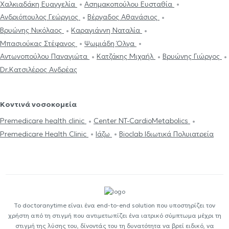
Χαλκιαδάκη Ευαγγελία
Ασημακοπούλου Ευσταθία
Ανδριόπουλος Γεώργιος
Βέργαδος Αθανάσιος
Βρυώνης Νικόλαος
Καραγιάννη Ναταλία
Μπασιούκας Στέφανος
Ψωμιάδη Όλγα
Αντωνοπούλου Παναγιώτα
Κατζάκης Μιχαήλ
Βρυώνης Γιώργος
Dr.Κατσιλέρος Ανδρέας
Κοντινά νοσοκομεία
Premedicare health clinic
Center NT-CardioMetabolics
Premedicare Health Clinic
Ιάζω
Bioclab Ιδιωτικά Πολυιατρεία
Το doctoranytime είναι ένα end-to-end solution που υποστηρίζει τον
χρήστη από τη στιγμή που αντιμετωπίζει ένα ιατρικό σύμπτωμα μέχρι τη
στιγμή της λύσης του, δίνοντάς του τη δυνατότητα να βρεί ειδικό, να