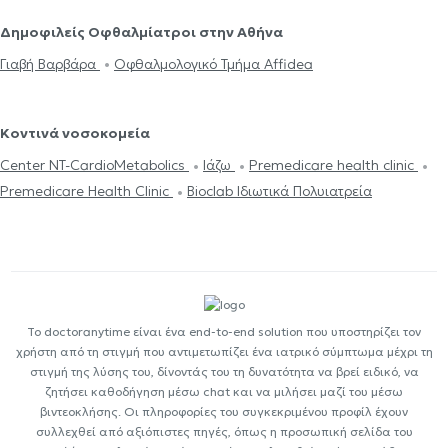
Δημοφιλείς Οφθαλμίατροι στην Αθήνα
Γιαβή Βαρβάρα
Οφθαλμολογικό Τμήμα Affidea
Κοντινά νοσοκομεία
Center NT-CardioMetabolics
Ιάζω
Premedicare health clinic
Premedicare Health Clinic
Bioclab Ιδιωτικά Πολυιατρεία
Το doctoranytime είναι ένα end-to-end solution που υποστηρίζει τον
χρήστη από τη στιγμή που αντιμετωπίζει ένα ιατρικό σύμπτωμα μέχρι τη
στιγμή της λύσης του, δίνοντάς του τη δυνατότητα να βρεί ειδικό, να
ζητήσει καθοδήγηση μέσω chat και να μιλήσει μαζί του μέσω
βιντεοκλήσης. Οι πληροφορίες του συγκεκριμένου προφίλ έχουν
συλλεχθεί από αξιόπιστες πηγές, όπως η προσωπική σελίδα του