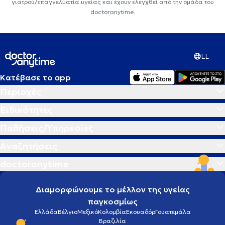
γιατρού/επαγγελματία υγείας και έχουν ελεγχθεί από την ομάδα του
doctoranytime.
EL
Κατέβασε το app
Περιοχές
Ειδικότητες
Παθήσεις/Υπηρεσίες
Αναζητήσεις
doctoranytime
Διαμορφώνουμε το μέλλον της υγείας
παγκοσμίως
Ελλάδα
Βέλγιο
Μεξικό
Κολομβία
Εκουαδόρ
Γουατεμάλα
Βραζιλία