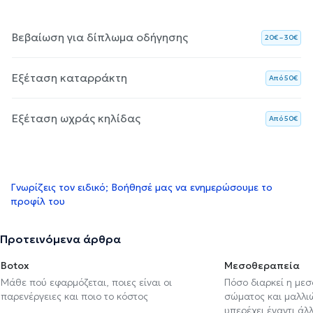
Βεβαίωση για δίπλωμα οδήγησης
20€ – 30€
Εξέταση καταρράκτη
Aπό 50€
Εξέταση ωχράς κηλίδας
Aπό 50€
Γνωρίζεις τον ειδικό; Βοήθησέ μας να ενημερώσουμε το
προφίλ του
Προτεινόμενα άρθρα
Botox
Μεσοθεραπεία
Μάθε πού εφαρμόζεται, ποιες είναι οι
Πόσο διαρκεί η με
παρενέργειες και ποιο το κόστος
σώματος και μαλλιών
υπερέχει έναντι ά