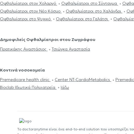
Οφθαλμίατροι στον Χολαργό
Οφθαλμίατροι στο Σύνταγμα
Οφθαλ
Οφθαλμίατροι στον Νέο Κόσμο
Οφθαλμίατροι στο Χαλάνδρι
Οφθ
Οφθαλμίατροι στο Ψυχικό
Οφθαλμίατροι στο Γαλάτσι
Οφθαλμίατ
Δημοφιλείς Οφθαλμίατροι στου Ζωγράφου
Πρατικάκης Αναστάσιος
Τσιώγκα Αναστασία
Κοντινά νοσοκομεία
Premedicare health clinic
Center NT-CardioMetabolics
Premedic
Bioclab Ιδιωτικά Πολυιατρεία
Ιάζω
Το doctoranytime είναι ένα end-to-end solution που υποστηρίζει το