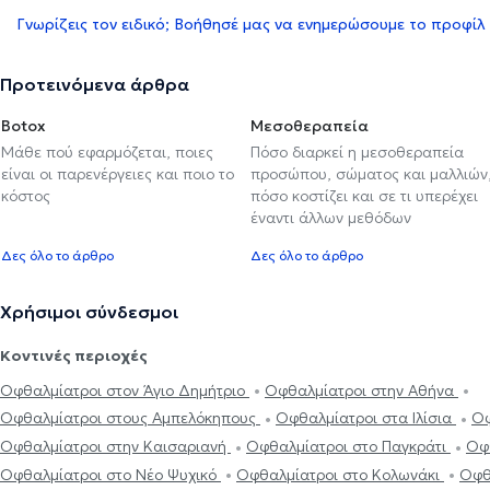
Γνωρίζεις τον ειδικό; Βοήθησέ μας να ενημερώσουμε το προφίλ
Προτεινόμενα άρθρα
Botox
Μεσοθεραπεία
Μάθε πού εφαρμόζεται, ποιες
Πόσο διαρκεί η μεσοθεραπεία
είναι οι παρενέργειες και ποιο το
προσώπου, σώματος και μαλλιών
κόστος
πόσο κοστίζει και σε τι υπερέχει
έναντι άλλων μεθόδων
Δες όλο το άρθρο
Δες όλο το άρθρο
Χρήσιμοι σύνδεσμοι
Κοντινές περιοχές
Οφθαλμίατροι στον Άγιο Δημήτριο
Οφθαλμίατροι στην Αθήνα
Οφθαλμίατροι στους Αμπελόκηπους
Οφθαλμίατροι στα Ιλίσια
Οφ
Οφθαλμίατροι στην Καισαριανή
Οφθαλμίατροι στο Παγκράτι
Οφ
Οφθαλμίατροι στο Νέο Ψυχικό
Οφθαλμίατροι στο Κολωνάκι
Οφθ