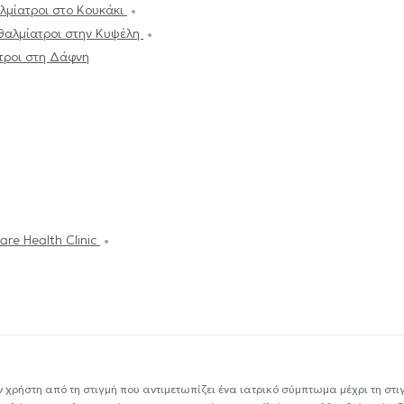
μίατροι στο Κουκάκι
αλμίατροι στην Κυψέλη
ροι στη Δάφνη
are Health Clinic
ν χρήστη από τη στιγμή που αντιμετωπίζει ένα ιατρικό σύμπτωμα μέχρι τη στιγμ