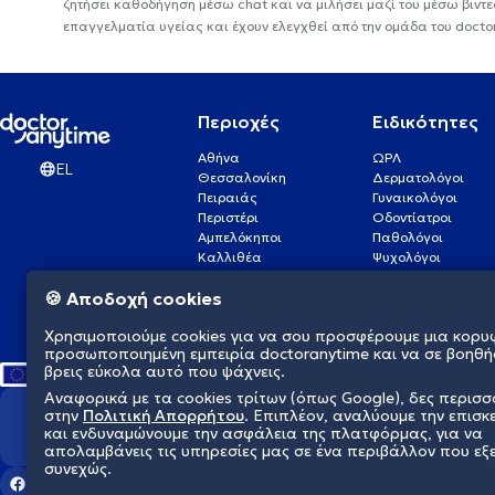
ζητήσει καθοδήγηση μέσω chat και να μιλήσει μαζί του μέσω βιντ
επαγγελματία υγείας και έχουν ελεγχθεί από την ομάδα του docto
Περιοχές
Ειδικότητες
Αθήνα
ΩΡΛ
EL
Θεσσαλονίκη
Δερματολόγοι
Πειραιάς
Γυναικολόγοι
Περιστέρι
Οδοντίατροι
Αμπελόκηποι
Παθολόγοι
Καλλιθέα
Ψυχολόγοι
Πάτρα
Οφθαλμίατροι
🍪 Αποδοχή cookies
Γλυφάδα
Ενδοκρινολόγοι
Νίκαια
Ουρολόγοι
Χρησιμοποιούμε cookies για να σου προσφέρουμε μια κορυ
Νέα Σμύρνη
Καρδιολόγοι
προσωποποιημένη εμπειρία doctoranytime και να σε βοηθή
βρεις εύκολα αυτό που ψάχνεις.
Αναφορικά με τα cookies τρίτων (όπως Google), δες περισ
στην
Πολιτική Απορρήτου
. Επιπλέον, αναλύουμε την επισκ
Διαμορφώνουμε το μέλλον τη
και ενδυναμώνουμε την ασφάλεια της πλατφόρμας, για να
απολαμβάνεις τις υπηρεσίες μας σε ένα περιβάλλον που εξ
συνεχώς.