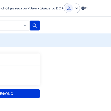
e chat με γιατρό
Ανακάλυψε το DO+
EL
ΛΕΦΩΝΟ