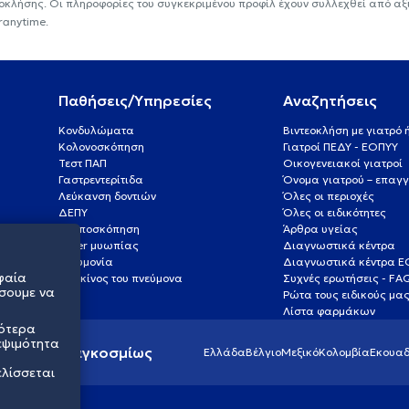
εοκλήσης. Οι πληροφορίες του συγκεκριμένου προφίλ έχουν συλλεχθεί από αξ
ranytime.
Παθήσεις/Υπηρεσίες
Αναζητήσεις
Κονδυλώματα
Βιντεοκλήση με γιατρό
Κολονοσκόπηση
Γιατροί ΠΕΔΥ - ΕΟΠΥΥ
Τεστ ΠΑΠ
Οικογενειακοί γιατροί
Γαστρεντερίτιδα
Όνομα γιατρού – επαγγ
Λεύκανση δοντιών
Όλες οι περιοχές
ΔΕΠΥ
Όλες οι ειδικότητες
Κολποσκόπηση
Άρθρα υγείας
Laser μυωπίας
Διαγνωστικά κέντρα
Πνευμονία
Διαγνωστικά κέντρα 
φαία
Καρκίνος του πνεύμονα
Συχνές ερωτήσεις - FA
σουμε να
Ρώτα τους ειδικούς μα
Λίστα φαρμάκων
σότερα
εψιμότητα
ς υγείας παγκοσμίως
Ελλάδα
Βέλγιο
Μεξικό
Κολομβία
Εκουαδ
ελίσσεται