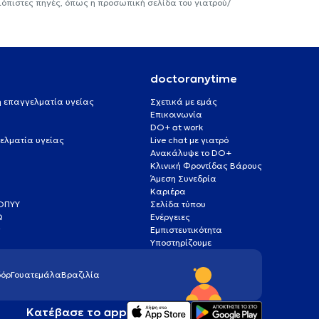
ιόπιστες πηγές, όπως η προσωπική σελίδα του γιατρού/
doctoranytime
 ή επαγγελματία υγείας
Σχετικά με εμάς
Επικοινωνία
DO+ at work
ελματία υγείας
Live chat με γιατρό
Ανακάλυψε το DO+
Κλινική Φροντίδας Βάρους
Άμεση Συνεδρία
Καριέρα
ΕΟΠΥΥ
Σελίδα τύπου
Q
Ενέργειες
ς
Εμπιστευτικότητα
Υποστηρίζουμε
όρ
Γουατεμάλα
Βραζιλία
Κατέβασε το app