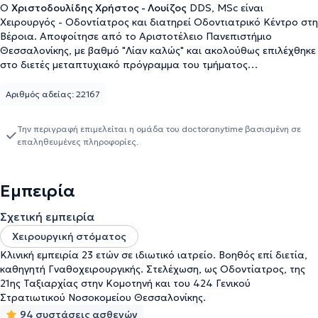
Ο
Χριστοδουλίδης Χρήστος - Λουίζος
DDS, MSc είναι
Χειρουργός - Οδοντίατρος και διατηρεί Οδοντιατρικό Κέντρο στη
Βέροια. Αποφοίτησε από το Αριστοτέλειο Πανεπιστήμιο
Θεσσαλονίκης, με βαθμό "Λίαν καλώς" και ακολούθως επιλέχθηκε
στο διετές μεταπτυχιακό πρόγραμμα του τμήματος
Οδοντοφατνιακής χειρουργικής, Εμφυτευματολογίας και
Ακτινολογίας του Αριστοτελείου Πανεπιστημίου Θεσσαλονίκης.
Αριθμός αδείας: 22167
Παράλληλα , συμμετείχε στην κλινική άσκηση των προπτυχιακών
φοιτητών του Πανεπιστημίου. Ολοκλήρωσε επιτυχώς τις
Την περιγραφή επιμελείται η ομάδα του doctoranytime βασισμένη σε
μεταπτυχιακές σπουδές με τη διπλωματική του εργασία για τις
επαληθευμένες πληροφορίες.
κύστεις των γνάθων. Η ομάδα του αναλαμβάνει υπεύθυνα την
οδοντιατρική φροντίδα παιδιών και ενηλίκων, με έμφαση στην
προηγμένη αισθητική και στην πρόληψη. Εφαρμόζεται αυστηρό
Εμπειρία
πρωτόκολλο αποστείρωσης-απολύμανσης. Με εφόδια την
πολυετή κλινική εμπειρία, την άρτια κατάρτιση, τη συνεχή
Σχετική εμπειρία
επιμόρφωση, τη χρήση σύγχρονης τεχνολογίας και των πλέον
ποιοτικών υλικών, διαχειρίζεται απλά ή σύνθετα περιστατικά με
Χειρουργική στόματος
επιτυχία. Το ιατρείο βρίσκεται στο κέντρο της πόλης, διαθέτει
Κλινική εμπειρία 23 ετών σε ιδιωτικό ιατρείο. Βοηθός επί διετία,
άνετους και ευχάριστους χώρους, σε ένα ασφαλές για την υγεία
καθηγητή Γναθοχειρουργικής. Στελέχωση, ως Οδοντίατρος, της
σας περιβάλλον. Για τις οδοντιατρικές αποκαταστάσεις
21ης Ταξιαρχίας στην Κομοτηνή και του 424 Γενικού
παρέχεται εγγύηση και γίνονται δεκτοί εναλλακτικοί τρόποι
Στρατιωτικού Νοσοκομείου Θεσσαλονίκης.
πληρωμής (μετρητοίς, πιστωτική ή χρεωστική κάρτα, άτοκες
94 συστάσεις ασθενών