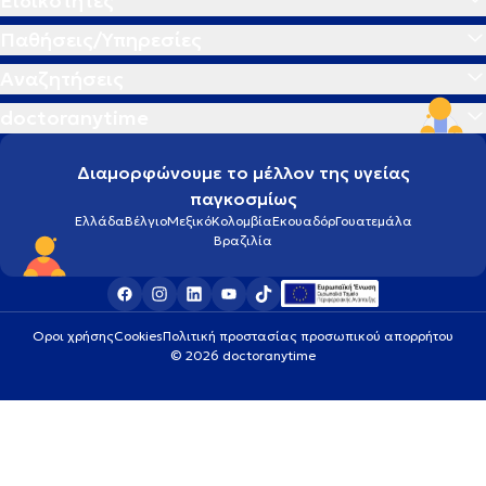
Ειδικότητες
Παθήσεις/Υπηρεσίες
Αναζητήσεις
doctoranytime
Διαμορφώνουμε το μέλλον της υγείας
παγκοσμίως
Ελλάδα
Βέλγιο
Μεξικό
Κολομβία
Εκουαδόρ
Γουατεμάλα
Βραζιλία
Οροι χρήσης
Cookies
Πολιτική προστασίας προσωπικού απορρήτου
© 2026 doctoranytime