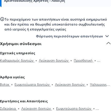
Χριστοδουλίδης Χρήστος - Λουίζος
Το περιεχόμενο των απαντήσεων είναι αυστηρά ενημερωτικό
και δεν πρέπει να θεωρηθεί υποκατάστατο συμβουλευτικής
από ιατρούς ή επαγγελματίες υγείας
Φόρτωση περισσότερων απαντήσεων
Χρήσιμοι σύνδεσμοι
Σχετικές υπηρεσίες
Καθαρισμός δοντιών
Λεύκανση δοντιών
Προσθετική
Σφράγισμα δοντιού
Ουλίτιδα - περιοδοντίτιδα
Εξαγωγή
φρονιμίτη
Εξαγωγή δοντιού
Εμφυτεύματα δοντιών
Άρθρα υγείας
Απονεύρωση
Απόστημα δοντιού
Ξηροστομία
Αφθώδης
Botox
Εμφυτεύματα δοντιών
Λεύκανση δοντιών
Υαλουρονικό
στοματίτιδα
Υαλουρονικό Οξύ - Fillers
Όψεις ρητίνης
Όψεις
Οξύ - Fillers
Καθαρισμός δοντιών
Ουλίτιδα - περιοδοντίτιδα
Πορσελάνης
Σιδεράκια
Γέφυρα δοντιών
Botox
Διάφανα
Ροχαλητό
Όψεις Πορσελάνης
Σφράγισμα δοντιού
σιδεράκια
Αισθητική οδοντιατρική
Ερωτήσεις και Απαντήσεις
Σιδεράκια
Λεύκανση δοντιών
Εμφυτεύματα δοντιών