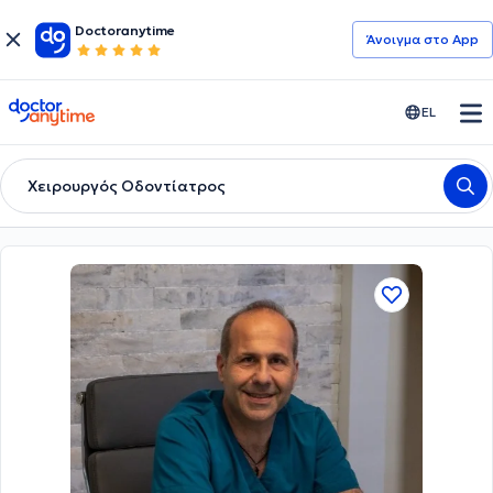
Doctoranytime
Άνοιγμα στο App
doctoranytime
EL
Χειρουργός Οδοντίατρος