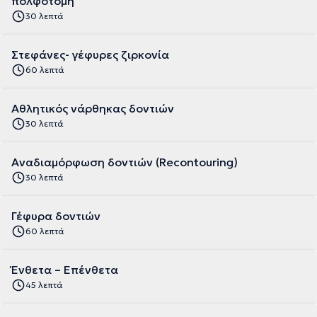
πολφοτομή
30 λεπτά
Στεφάνες- γέφυρες ζιρκονία
60 λεπτά
Aθλητικός νάρθηκας δοντιών
30 λεπτά
Αναδιαμόρφωση δοντιών (Recontouring)
30 λεπτά
Γέφυρα δοντιών
60 λεπτά
Ένθετα – Επένθετα
45 λεπτά