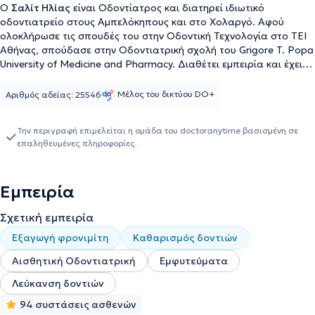
Ο
Σαλίτ Ηλίας
είναι Οδοντίατρος και διατηρεί ιδιωτικό
οδοντιατρείο στους Αμπελόκηπους και στο Χολαργό. Αφού
ολοκλήρωσε τις σπουδές του στην Οδοντική Τεχνολογία στο ΤΕΙ
Αθήνας, σπούδασε στην Οδοντιατρική σχολή του Grigore T. Popa
University of Medicine and Pharmacy. Διαθέτει εμπειρία και έχει
μετεκπαιδευτεί στην εμφυτευματολογία στο New York University
και στην Αισθητική Οδοντιατρική στο Eastman Dental Institute.
Μέλος του δικτύου DO+
Αριθμός αδείας: 25546
Την περιγραφή επιμελείται η ομάδα του doctoranytime βασισμένη σε
επαληθευμένες πληροφορίες.
Εμπειρία
Σχετική εμπειρία
Εξαγωγή φρονιμίτη
Καθαρισμός δοντιών
Αισθητική Οδοντιατρική
Εμφυτεύματα
Λεύκανση δοντιών
94 συστάσεις ασθενών