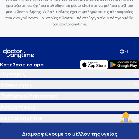
χρειάζεται, να ζητήσει καθοδήγηση μέσω chat και να μιλήσει μαζί του
μέσω βιντεοκλήσης. Ο Σαλιτ Ηλιας έχει συμπληρώσει τις πληροφορίες
που αναγράφονται, οι οποίες τίθενται υπό επεξεργασία από την ομάδα
του doctoranytime.
EL
Κατέβασε το app
Περιοχές
Ειδικότητες
Παθήσεις/Υπηρεσίες
Αναζητήσεις
doctoranytime
Διαμορφώνουμε το μέλλον της υγείας