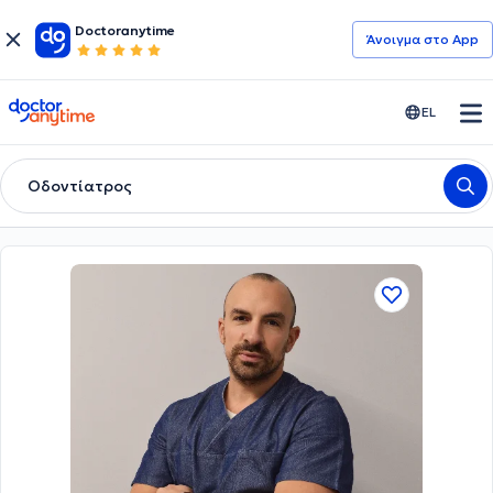
Doctoranytime
Άνοιγμα στο App
doctoranytime
EL
Οδοντίατρος