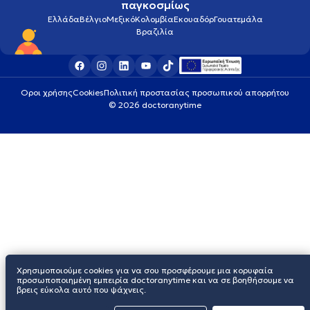
παγκοσμίως
Ελλάδα
Βέλγιο
Μεξικό
Κολομβία
Εκουαδόρ
Γουατεμάλα
Βραζιλία
Οροι χρήσης
Cookies
Πολιτική προστασίας προσωπικού απορρήτου
© 2026 doctoranytime
Χρησιμοποιούμε cookies για να σου προσφέρουμε μια κορυφαία
προσωποποιημένη εμπειρία doctoranytime και να σε βοηθήσουμε να
βρεις εύκολα αυτό που ψάχνεις.