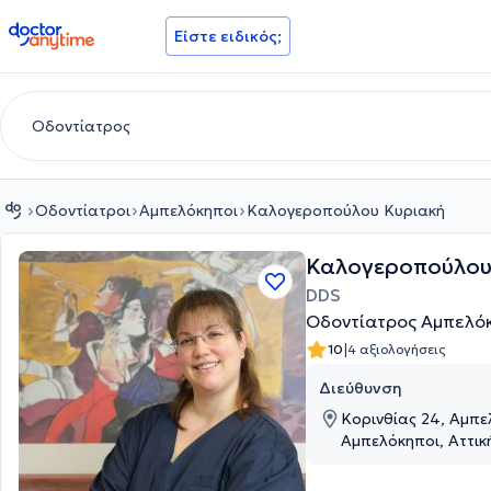
doctoranytime
Είστε ειδικός;
Οδοντίατροι
Αμπελόκηποι
Καλογεροπούλου Κυριακή
Καλογεροπούλου
DDS
Οδοντίατρος Αμπελό
|
10
4 αξιολογήσεις
Διεύθυνση
Κορινθίας 24, Αμπε
Αμπελόκηποι, Αττικ