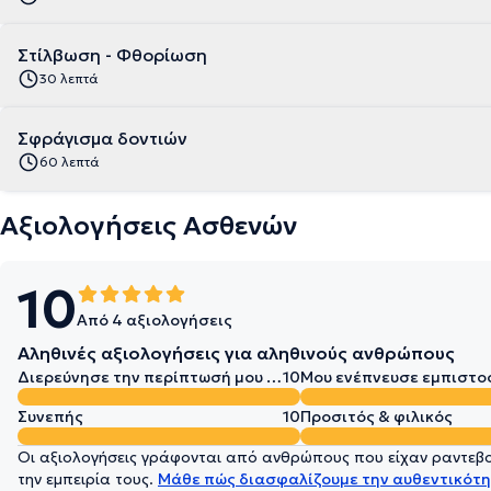
Στίλβωση - Φθορίωση
30 λεπτά
Σφράγισμα δοντιών
60 λεπτά
Αξιολογήσεις Ασθενών
10
Από 4 αξιολογήσεις
Αληθινές αξιολογήσεις για αληθινούς ανθρώπους
Διερεύνησε την περίπτωσή μου σε βάθος
10
Μου ενέπνευσε εμπιστο
Συνεπής
10
Προσιτός & φιλικός
Οι αξιολογήσεις γράφονται από ανθρώπους που είχαν ραντεβού
την εμπειρία τους.
Μάθε πώς διασφαλίζουμε την αυθεντικότη