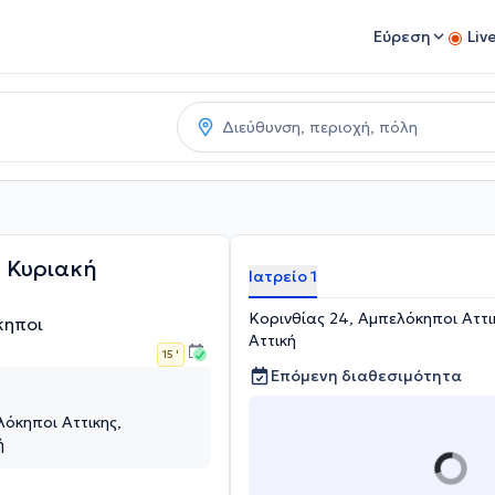
Εύρεση
Liv
 Κυριακή
Ιατρείο 1
Κορινθίας 24, Αμπελόκηποι Αττι
κηποι
Αττική
15 '
Επόμενη διαθεσιμότητα
λόκηποι Αττικης,
ή