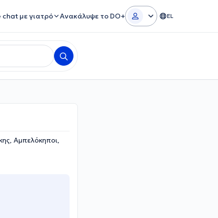
e chat με γιατρό
Ανακάλυψε το DO+
EL
κης, Αμπελόκηποι,