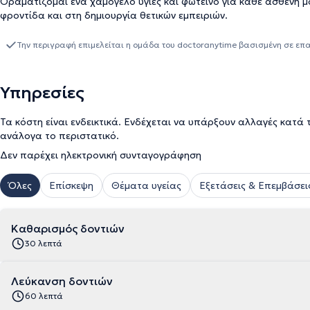
Οραματίζομαι ένα χαμόγελο υγιές και φωτεινό για κάθε ασθενή μ
φροντίδα και στη δημιουργία θετικών εμπειριών.
Την περιγραφή επιμελείται η ομάδα του doctoranytime βασισμένη σε επ
Υπηρεσίες
Τα κόστη είναι ενδεικτικά. Ενδέχεται να υπάρξουν αλλαγές κατά 
ανάλογα το περιστατικό.
Δεν παρέχει ηλεκτρονική συνταγογράφηση
Όλες
Επίσκεψη
Θέματα υγείας
Εξετάσεις & Επεμβάσει
Καθαρισμός δοντιών
30 λεπτά
Λεύκανση δοντιών
60 λεπτά