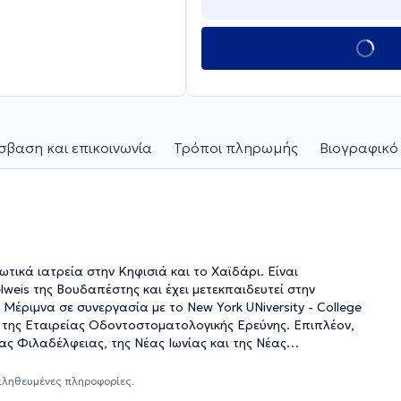
βαση και επικοινωνία
Τρόποι πληρωμής
Βιογραφικό
τικά ιατρεία στην Κηφισιά και το Χαϊδάρι. Είναι
eis της Βουδαπέστης και έχει μετεκπαιδευτεί στην
έριμνα σε συνεργασία με το New York UNiversity - College
Εταιρείας Οδοντοστοματολογικής Ερεύνης. Επιπλέον,
ας Φιλαδέλφειας, της Νέας Ιωνίας και της Νέας
ίων στα πλαίσια της συνεχούς κατάρτισης.
αληθευμένες πληροφορίες.