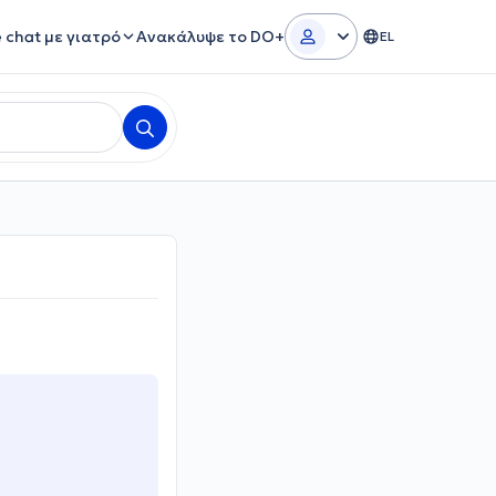
e chat με γιατρό
Ανακάλυψε το DO+
EL