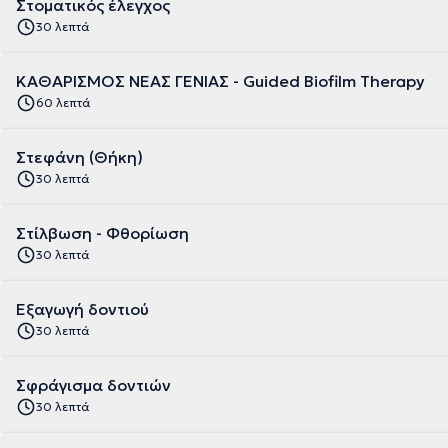
Στοματικός έλεγχος
30 λεπτά
ΚΑΘΑΡΙΣΜΟΣ ΝΕΑΣ ΓΕΝΙΑΣ - Guided Biofilm Therapy
60 λεπτά
Στεφάνη (Θήκη)
30 λεπτά
Στίλβωση - Φθορίωση
30 λεπτά
Εξαγωγή δοντιού
30 λεπτά
Σφράγισμα δοντιών
30 λεπτά