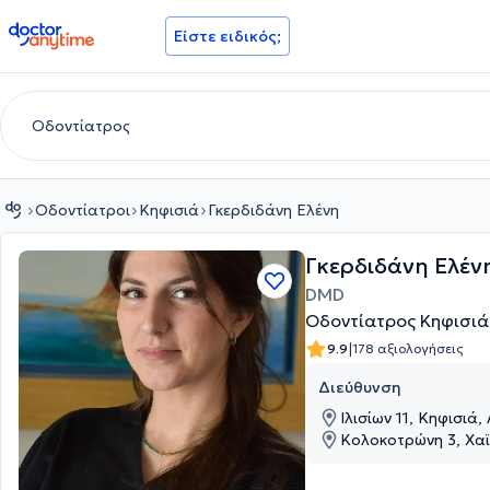
doctoranytime
Είστε ειδικός;
Οδοντίατροι
Κηφισιά
Γκερδιδάνη Ελένη
Γκερδιδάνη Ελέν
DMD
Οδοντίατρος Κηφισιά
|
9.9
178 αξιολογήσεις
Διεύθυνση
Ιλισίων 11, Κηφισιά,
Κολοκοτρώνη 3, Χαϊ