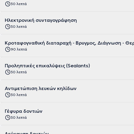
30 λεπτά
Ηλεκτρονική συνταγογράφηση
30 λεπτά
Κροταφογναθική διαταραχή - Βρυγμος, Διάγνωση - Θε
90 λεπτά
Προληπτικές επικαλύψεις (Sealants)
30 λεπτά
Aντιμετώπιση λευκών κηλίδων
30 λεπτά
Γέφυρα δοντιών
30 λεπτά
Λεύκανση δοντιών