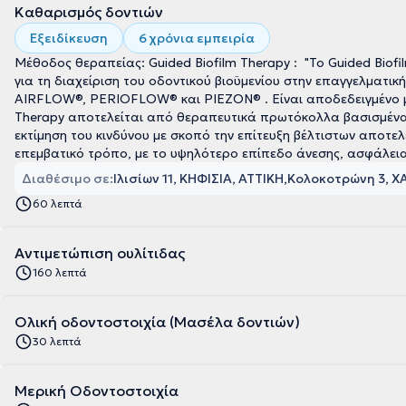
Καθαρισμός δοντιών
Εξειδίκευση
6 χρόνια εμπειρία
Μέθοδος θεραπείας: Guided Biofilm Therapy : "Το Guided Biofilm Therapy αποτελεί μία συστηματική, προβλέψιμη λύση
για τη διαχείριση του οδοντικού βιοϋμενίου στην επαγγελματι
AIRFLOW®, PERIOFLOW® και PIEZON® . Είναι αποδεδειγμένο μέ
Therapy αποτελείται από θεραπευτικά πρωτόκολλα βασισμένα στην εξατομικευμένη διάγνωση για κάθε ασθενή και
εκτίμηση του κινδύνου με σκοπό την επίτευξη βέλτιστων αποτ
επεμβατικό τρόπο, με το υψηλότερο επίπεδο άνεσης, ασφάλεια
Διαθέσιμο σε:
Ιλισίων 11, ΚΗΦΙΣΙΑ, ΑΤΤΙΚΗ
Κολοκοτρώνη 3, ΧΑ
60 λεπτά
Αντιμετώπιση ουλίτιδας
160 λεπτά
Ολική οδοντοστοιχία (Μασέλα δοντιών)
30 λεπτά
Μερική Οδοντοστοιχία