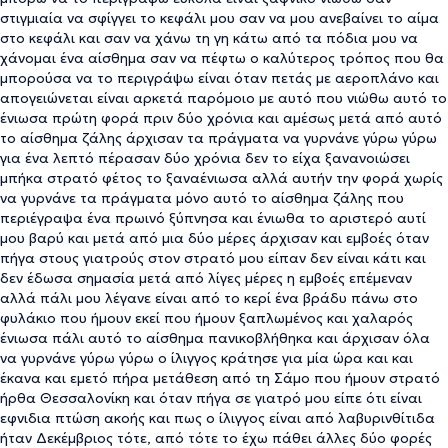
στιγμιαία να σφίγγει το κεφάλι μου σαν να μου ανεβαίνει το αίμα
στο κεφάλι και σαν να χάνω τη γη κάτω από τα πόδια μου να
χάνομαι ένα αίσθημα σαν να πέφτω ο καλύτερος τρόπος που θα
μπορούσα να το περιγράψω είναι όταν πετάς με αεροπλάνο και
απογειώνεται είναι αρκετά παρόμοιο με αυτό που νιώθω αυτό το
ένιωσα πρώτη φορά πριν δύο χρόνια και αμέσως μετά από αυτό
το αίσθημα ζάλης άρχισαν τα πράγματα να γυρνάνε γύρω γύρω
για ένα λεπτό πέρασαν δύο χρόνια δεν το είχα ξανανοιώσει
μπήκα στρατό φέτος το ξαναένιωσα αλλά αυτήν την φορά χωρίς
να γυρνάνε τα πράγματα μόνο αυτό το αίσθημα ζάλης που
περιέγραψα ένα πρωινό ξύπνησα και ένιωθα το αριστερό αυτί
μου βαρύ και μετά από μια δύο μέρες άρχισαν και εμβοές όταν
πήγα στους γιατρούς στον στρατό μου είπαν δεν είναι κάτι και
δεν έδωσα σημασία μετά από λίγες μέρες η εμβοές επέμεναν
αλλά πάλι μου λέγανε είναι από το κερί ένα βράδυ πάνω στο
φυλάκιο που ήμουν εκεί που ήμουν ξαπλωμένος και χαλαρός
ένιωσα πάλι αυτό το αίσθημα πανικοβλήθηκα και άρχισαν όλα
να γυρνάνε γύρω γύρω ο ίλιγγος κράτησε για μία ώρα και και
έκανα και εμετό πήρα μετάθεση από τη Σάμο που ήμουν στρατό
ήρθα Θεσσαλονίκη και όταν πήγα σε γιατρό μου είπε ότι είναι
εφνιδια πτώση ακοής και πως ο ίλιγγος είναι από λαβυρινθίτιδα
ήταν Δεκέμβριος τότε, από τότε το έχω πάθει άλλες δύο φορές