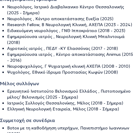
Νευρολόγος, Ιατρικό Διαβαλκανικο Κέντρο Θεσσαλονικής
(2025 - Σήμερα)
Νευρολόγος , Κέντρο αποκατάστασης Ευεξία (2025)
Research Fellow, B Nευρολογική Κλινική, ΑΧΕΠΑ (2023 - 2024)
Ειδικευόμενη νευρολόγος , ΓΝΘ Ιπποκράτειο (2018 - 2023)
Εφημερεύουσα ιατρός , Νευρολογική Κλινική Μπαλντουμά
(2018)
Αγροτικός ιατρός , ΠΕΔΥ -ΚΥ Ελασσόνας (2017 - 2018)
Εφημερεύουσα ιατρός , Κέντρο αποκατάστασης Αnimus (2015
- 2016)
Νευροψυχολόγος, Γ Ψυχιατρική κλινική ΑΧΕΠΑ (2008 - 2010)
Ψυχολόγος, Εθνικό ίδρυμα Προστασίας Κωφών (2008)
Μέλος συλλόγων
Ερευνητικό Ινστιντούτο Βελονισμού Ελλάδος , Πιστοποιημένο
μέλος/ Βελονισμός (2025 - Σήμερα)
Ιατρικός Συλλογός Θεσσαλονίκης, Μέλος (2018 - Σήμερα)
Ελληνική Νευρολογική Εταιρεία, Μέλος (2018 - Σήμερα)
Συμμετοχή σε συνέδρια
Βοtox με τη καθοδήγηση υπερήχων, Πανεπιστήμιο Ιωαννινων