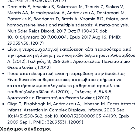
24. PMID: 29306740. (2017)
Dardiotis E, Arseniou S, Sokratous M, Tsouris Z, Siokas V,
Mentis AA, Michalopoulou A, Andravizou A, Dastamani M,
Paterakis K, Bogdanos D, Brotis A. Vitamin B12, folate, and
homocysteine levels and multiple sclerosis: A meta-analysis.
Mult Scler Relat Disord. 2017 Oct;17:190-197. doi:
10.1016/j.msard.2017.08.004. Epub 2017 Aug 16. PMID:
29055456. (2017)
Είναι η νευροψυχολογική εκπαίδευση κάτι περισσότερο από
την πρακτική εξάσκηση των νοητικών δεξιοτήτων?,Aνδραβίζου
Α. (2012). Γαληνός, 8, 256-259., Αριστοτέλειο Πανεπιστήμιο
Θεσσαλονίκης (2012)
Πόσο αποτελεσματική είναι η παρέμβαση στην δυσλεξία;
Είναι δυνατόν οι θεραπευτικές παρεμβάσεις σήμερα να
καταστήσουν «φυσιολογικό» το μαθησιακό προφίλ του
παιδιού;Ανδραβίζου Α. (2010). , Γαληνός, 6, 546-5,
Αριστοτέλειο Πανεπιστήμιο Θεσσαλονίκης (2010)
Gliga T, Elsabbagh M, Andravizou A, Johnson M. Faces Attract
Infants' Attention in Complex Displays. Infancy. 2009 Sep
10;14(5):550-562. doi: 10.1080/15250000903144199. Epub
2009 Sep 1. PMID: 32693531. (2009)
Χρήσιμοι σύνδεσμοι