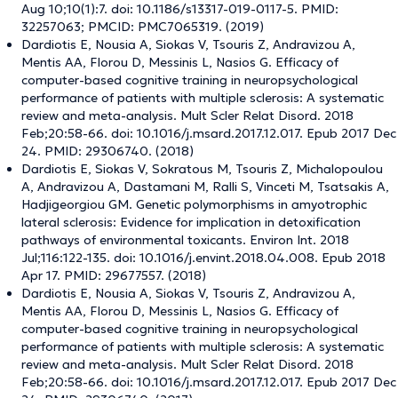
Aug 10;10(1):7. doi: 10.1186/s13317-019-0117-5. PMID:
32257063; PMCID: PMC7065319. (2019)
Dardiotis E, Nousia A, Siokas V, Tsouris Z, Andravizou A,
Mentis AA, Florou D, Messinis L, Nasios G. Efficacy of
computer-based cognitive training in neuropsychological
performance of patients with multiple sclerosis: A systematic
review and meta-analysis. Mult Scler Relat Disord. 2018
Feb;20:58-66. doi: 10.1016/j.msard.2017.12.017. Epub 2017 Dec
24. PMID: 29306740. (2018)
Dardiotis E, Siokas V, Sokratous M, Tsouris Z, Michalopoulou
A, Andravizou A, Dastamani M, Ralli S, Vinceti M, Tsatsakis A,
Hadjigeorgiou GM. Genetic polymorphisms in amyotrophic
lateral sclerosis: Evidence for implication in detoxification
pathways of environmental toxicants. Environ Int. 2018
Jul;116:122-135. doi: 10.1016/j.envint.2018.04.008. Epub 2018
Apr 17. PMID: 29677557. (2018)
Dardiotis E, Nousia A, Siokas V, Tsouris Z, Andravizou A,
Mentis AA, Florou D, Messinis L, Nasios G. Efficacy of
computer-based cognitive training in neuropsychological
performance of patients with multiple sclerosis: A systematic
review and meta-analysis. Mult Scler Relat Disord. 2018
Feb;20:58-66. doi: 10.1016/j.msard.2017.12.017. Epub 2017 Dec