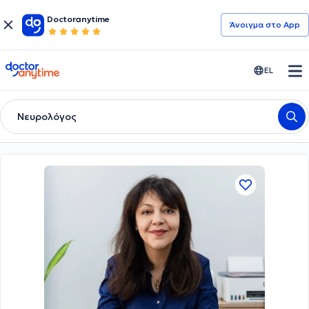
Doctoranytime
Άνοιγμα στο App
doctoranytime
EL
Νευρολόγος