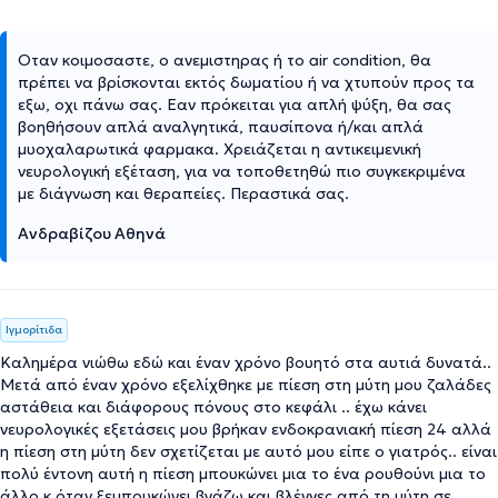
Οταν κοιμοσαστε, ο ανεμιστηρας ή το air condition, θα
πρέπει να βρίσκονται εκτός δωματίου ή να χτυπούν προς τα
εξω, οχι πάνω σας. Εαν πρόκειται για απλή ψύξη, θα σας
βοηθήσουν απλά αναλγητικά, παυσίπονα ή/και απλά
μυοχαλαρωτικά φαρμακα. Χρειάζεται η αντικειμενική
νευρολογική εξέταση, για να τοποθετηθώ πιο συγκεκριμένα
με διάγνωση και θεραπείες. Περαστικά σας.
Ανδραβίζου Αθηνά
Ιγμορίτιδα
Καλημέρα νιώθω εδώ και έναν χρόνο βουητό στα αυτιά δυνατά..
Μετά από έναν χρόνο εξελίχθηκε με πίεση στη μύτη μου ζαλάδες
αστάθεια και διάφορους πόνους στο κεφάλι .. έχω κάνει
νευρολογικές εξετάσεις μου βρήκαν ενδοκρανιακή πίεση 24 αλλά
η πίεση στη μύτη δεν σχετίζεται με αυτό μου είπε ο γιατρός.. είναι
πολύ έντονη αυτή η πίεση μπουκώνει μια το ένα ρουθούνι μια το
άλλο κ όταν ξεμπουκώνει βγάζω και βλέννες από τη μύτη σε