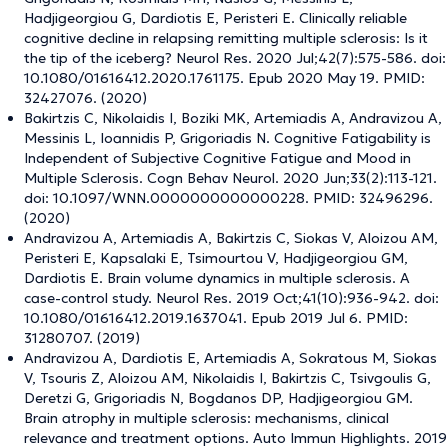
Hadjigeorgiou G, Dardiotis E, Peristeri E. Clinically reliable
cognitive decline in relapsing remitting multiple sclerosis: Is it
the tip of the iceberg? Neurol Res. 2020 Jul;42(7):575-586. doi:
10.1080/01616412.2020.1761175. Epub 2020 May 19. PMID:
32427076. (2020)
Bakirtzis C, Nikolaidis I, Boziki MK, Artemiadis A, Andravizou A,
Messinis L, Ioannidis P, Grigoriadis N. Cognitive Fatigability is
Independent of Subjective Cognitive Fatigue and Mood in
Multiple Sclerosis. Cogn Behav Neurol. 2020 Jun;33(2):113-121.
doi: 10.1097/WNN.0000000000000228. PMID: 32496296.
(2020)
Andravizou A, Artemiadis A, Bakirtzis C, Siokas V, Aloizou AM,
Peristeri E, Kapsalaki E, Tsimourtou V, Hadjigeorgiou GM,
Dardiotis E. Brain volume dynamics in multiple sclerosis. A
case-control study. Neurol Res. 2019 Oct;41(10):936-942. doi:
10.1080/01616412.2019.1637041. Epub 2019 Jul 6. PMID:
31280707. (2019)
Andravizou A, Dardiotis E, Artemiadis A, Sokratous M, Siokas
V, Tsouris Z, Aloizou AM, Nikolaidis I, Bakirtzis C, Tsivgoulis G,
Deretzi G, Grigoriadis N, Bogdanos DP, Hadjigeorgiou GM.
Brain atrophy in multiple sclerosis: mechanisms, clinical
relevance and treatment options. Auto Immun Highlights. 2019