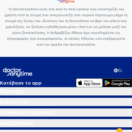
Το doctoranytime είναι ένα end-to-end solution που υποστηρίζει τον
χρήστη από τη στιγμή που αντιμετωπίζει ένα ιατρικό σύμπτωμα μέχρι τη
στιγμή της λύσης του, δίνοντας του τη δυνατότητα να βρεί τον ειδικό που
χρειάζεται, να ζητήσει καθοδήγηση μέσω chat και να μιλήσει μαζί του
μέσω βιντεοκλήσης. Η Ανδραβιζου Αθηνα έχει συμπληρώσει τις
πληροφορίες που αναγράφονται, οι οποίες τίθενται υπό επεξεργασία
από την ομάδα του doctoranytime.
EL
Κατέβασε το app
Περιοχές
Ειδικότητες
Παθήσεις/Υπηρεσίες
Αναζητήσεις