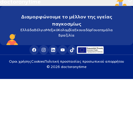
doctoranytime
Διαμορφώνουμε το μέλλον της υγείας
παγκοσμίως
Ελλάδα
Βέλγιο
Μεξικό
Κολομβία
Εκουαδόρ
Γουατεμάλα
Βραζιλία
Οροι χρήσης
Cookies
Πολιτική προστασίας προσωπικού απορρήτου
© 2026 doctoranytime