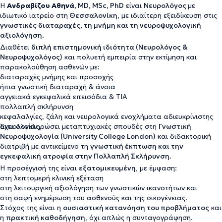
Η
Ανδραβίζου Αθηνά
, MD, MSc, PhD
είναι
Νευρολόγος
με
ιδιωτικό ιατρείο στη
Θεσσαλονίκη
, με ιδιαίτερη εξειδίκευση στις
γνωστικές διαταραχές, τη μνήμη και τη νευροψυχολογική
αξιολόγηση
.
Διαθέτει
διπλή επιστημονική ιδιότητα (Νευρολόγος &
Νευροψυχολόγος)
και πολυετή εμπειρία στην εκτίμηση και
παρακολούθηση ασθενών με:
διαταραχές μνήμης και προσοχής
ήπια γνωστική διαταραχή & άνοια
αγγειακά εγκεφαλικά επεισόδια & TIA
πολλαπλή σκλήρυνση
κεφαλαλγίες, ζάλη και νευρολογικά ενοχλήματα αδιευκρίνιστης
αιτιολογίας.
Έχει ολοκληρώσει μεταπτυχιακές σπουδές στη
Γνωστική
Νευροψυχολογία (University College London)
και διδακτορική
διατριβή με αντικείμενο τη
γνωστική έκπτωση και την
εγκεφαλική ατροφία στην Πολλαπλή Σκλήρυνση
.
Η προσέγγισή της είναι
εξατομικευμένη
, με έμφαση:
στη λεπτομερή κλινική εξέταση
στη λειτουργική αξιολόγηση των γνωστικών ικανοτήτων και
στη σαφή ενημέρωση του ασθενούς και της οικογένειας.
Στόχος της είναι η
ουσιαστική κατανόηση του προβλήματος
και
η
πρακτική καθοδήγηση
, όχι απλώς η συνταγογράφηση.