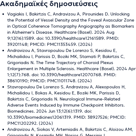
Ακαδημαϊκές δημοσιεύσεις
Vagiakis I, Bakirtzis C, Andravizou A, Pirounides D. Unlocking
the Potential of Vessel Density and the Foveal Avascular Zone
in Optical Coherence Tomography Angiography as Biomarkers
in Alzheimer's Disease. Healthcare (Basel). 2024 Aug
9;12(16):1589. doi: 10.3390/healthcare12161589. PMID:
39201148; PMCID: PMC11353459. (2024)
Andravizou A, Stavropoulou De Lorenzo S, Kesidou E,
Michailidou I, Parissis D, Boziki MK, Stamati P, Bakirtzis C,
Grigoriadis N. The Time Trajectory of Choroid Plexus
Enlargement in Multiple Sclerosis. Healthcare (Basel). 2024 Apr
1;12(7):768. doi: 10.3390/healthcare12070768. PMID:
38610190; PMCID: PMC11011748. (2024)
Stavropoulou De Lorenzo S, Andravizou A, Alexopoulos H,
Michailidou I, Bokas A, Kesidou E, Boziki MK, Parissis D,
Bakirtzis C, Grigoriadis N. Neurological Immune-Related
Adverse Events Induced by Immune Checkpoint Inhibitors.
Biomedicines. 2024 Jun 13;12(6):1319. doi:
10.3390/biomedicines12061319. PMID: 38927526; PMCID:
PMC11202292. (2024)
Andravizou A, Siokas V, Artemiadis A, Bakirtzis C, Aloizou AM,
Grigoriadis N, Kosmidis MH, Nasios G, Messinis L,