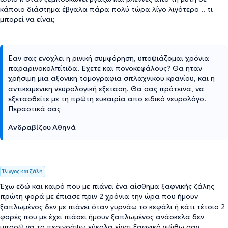
κάποιο διάστημα έβγαλα πάρα πολύ τώρα λίγο λιγότερο .. τι
μπορεί να είναι;
Εαν σας ενοχλει η ρινική συμφόρηση, υποψιάζομαι χρόνια
παραρινοκολπίτιδα. Εχετε και πονοκεφάλους? Θα ηταν
χρήσιμη μια αξονικη τομογραφια σπλαχνικου κρανίου, και η
αντικειμενικη νευρολογική εξεταση. Θα σας πρότεινα, να
εξετασθείτε με τη πρώτη ευκαιρία απο ειδικό νευρολόγο.
Περαστικά σας
Ανδραβίζου Αθηνά
Ίλιγγος και ζάλη
Έχω εδώ και καιρό που με πιάνει ένα αίσθημα ξαφνικής ζάλης
πρώτη φορά με έπιασε πριν 2 χρόνια την ώρα που ήμουν
ξαπλωμένος δεν με πιάνει όταν γυρνάω το κεφάλι ή κάτι τέτοιο 2
φορές που με έχει πιάσει ήμουν ξαπλωμένος ανάσκελα δεν
μπορώ να το περιγράψω εύκολα είναι ξαφνικό νιώθω σαν