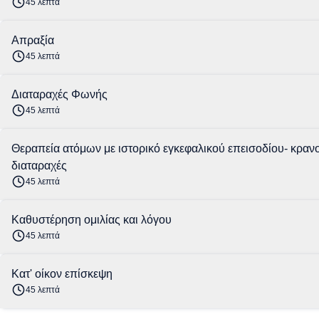
45 λεπτά
Απραξία
45 λεπτά
Διαταραχές Φωνής
45 λεπτά
Θεραπεία ατόμων με ιστορικό εγκεφαλικού επεισοδίου- κραν
διαταραχές
45 λεπτά
Καθυστέρηση ομιλίας και λόγου
45 λεπτά
Κατ' οίκον επίσκεψη
45 λεπτά