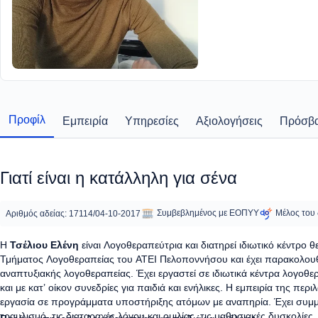
Προφίλ
Εμπειρία
Υπηρεσίες
Αξιολογήσεις
Πρόσβα
Γιατί είναι η κατάλληλη για σένα
Συμβεβλημένος με ΕΟΠΥΥ
Μέλος του
Αριθμός αδείας: 17114/04-10-2017
Η
Τσέλιου Ελένη
είναι
Λογοθεραπεύτρια
και διατηρεί ιδιωτικό κέντρο 
Τμήματος Λογοθεραπείας του ΑΤΕΙ Πελοποννήσου και έχει παρακολουθήσ
αναπτυξιακής λογοθεραπείας. Έχει εργαστεί σε ιδιωτικά κέντρα λογοθε
και με κατ’ οίκον συνεδρίες για παιδιά και ενήλικες. Η εμπειρία της περ
εργασία σε προγράμματα υποστήριξης ατόμων με αναπηρία. Έχει συμμ
τραυλισμό, τις διαταραχές λόγου και ομιλίας, τις μαθησιακές δυσκολίες,