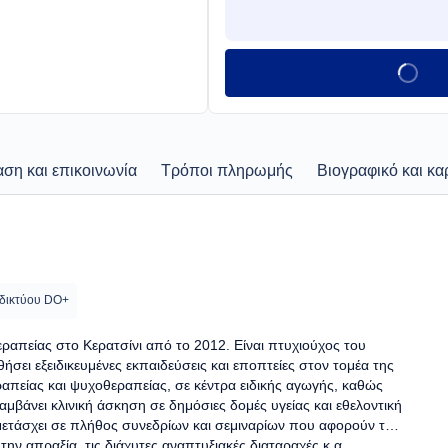
ση και επικοινωνία
Τρόποι πληρωμής
Βιογραφικό και κα
 δικτύου DO+
θεραπείας στο Κερατσίνι από το 2012. Είναι πτυχιούχος του
ει εξειδικευμένες εκπαιδεύσεις και εποπτείες στον τομέα της
ραπείας και ψυχοθεραπείας, σε κέντρα ειδικής αγωγής, καθώς
ιλαμβάνει κλινική άσκηση σε δημόσιες δομές υγείας και εθελοντική
ετάσχει σε πλήθος συνεδρίων και σεμιναρίων που αφορούν τον
 την απραξία, τις διάχυτες αναπτυξιακές διαταραχές κ.α.