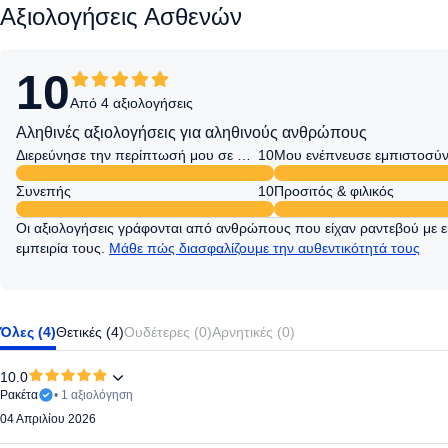
Αξιολογήσεις Ασθενών
10
Από 4 αξιολογήσεις
Αληθινές αξιολογήσεις για αληθινούς ανθρώπους
Διερεύνησε την περίπτωσή μου σε βάθος
10
Μου ενέπνευσε εμπιστοσύ
Συνεπής
10
Προσιτός & φιλικός
Οι αξιολογήσεις γράφονται από ανθρώπους που είχαν ραντεβού με ει
εμπειρία τους.
Μάθε πώς διασφαλίζουμε την αυθεντικότητά τους
Όλες (4)
Θετικές (4)
Ουδέτερες (0)
Αρνητικές (0)
10.0
Ρακέτα
• 1 αξιολόγηση
04 Απριλίου 2026