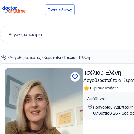
doctoranytime
Είστε ειδικός;
Λογοθεραπευτές
Κερατσίνι
Τσέλιου Ελένη
Τσέλιου Ελένη
Λογοθεραπεύτρια Κερατ
|
10
4 αξιολογήσεις
Διεύθυνση
Γρηγορίου Λαμπράκη 
Ολυμπίου 26 - 5ος όρ