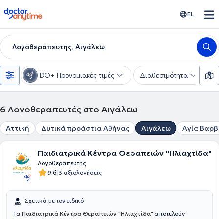
doctoranytime
EL
Λογοθεραπευτής, Αιγάλεω
DO+ Προνομιακές τιμές
Διαθεσιμότητα
Υ
6
Λογοθεραπευτές στο Αιγάλεω
Αττική
Δυτικά προάστια Αθήνας
Αιγάλεω
Αγία Βαρ
Παιδιατρικά Κέντρα Θεραπειών "Ηλιαχτίδα"
Λογοθεραπευτής
|
9.6
3 αξιολογήσεις
Σχετικά με τον ειδικό
Τα
Παιδιατρικά Κέντρα Θεραπειών
"Ηλιαχτίδα"
αποτελούν