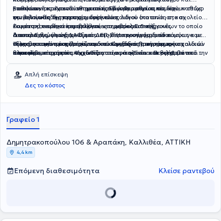
μαθησιακή και συναισθηματική ενδυνάμωση του παιδιού, καθώς
επικοινωνίας. Απευθύνεται σε παιδιά με αρθρωτικές και
Επιπλέον, παρέχονται
υπηρεσίες Εργοθεραπείας
που έχουν στόχο
και την καθοδήγηση της οικογένειας.
φωνολογικές διαταραχές, δυσκολίες λόγου (κατανόηση και
την βελτίωση της προσαρμογής του παιδιού στο σπίτι, στο σχολείο
έκφραση), καθυστέρηση λόγου και νευροαναπτυξιακές
και στο κοινωνικό περιβάλλον,
Το κέντρο παρέχει και υπηρεσίες συμβουλευτικής γονέων το οποίο
υπηρεσίες Ειδικής
διαταραχές, όπως ΔΑΦ και ΔΕΠ-Υ. Η προσέγγιση είναι
Διαπαιδαγώγησης
αποτελεί θεμελιώδες κομμάτι της θεραπευτικής διαδικασίας και
με εξατομικευμένα προγράμματα σύμφωνα με
εξατομικευμένη και βασίζεται σε σύγχρονες, τεκμηριωμένες
το μαθησιακό προφίλ του παιδιού και τις απαιτήσεις του σχολικού
στοχεύει στην ενίσχυση των γονεϊκών δεξιοτήτων και της
Τέλος, στο κέντρο παρέχονται και Ομαδικά Προγράμματα παιδιών
θεραπευτικές πρακτικές.
πλαισίου,
αποτελεσματικής επικοινωνίας στην οικογένεια. Περιλαμβάνει
και εφήβων τα οποία σχεδιάζονται ανά ηλικία και θεραπευτικό
υπηρεσίες Ψυχοθεραπείας παιδιών και εφήβων
από την
επιστημονικά υπεύθυνη του κέντρου κα Κουρουμπλή Αικατερίνη
εκπαίδευση σε στρατηγικές οριοθέτησης και διαχείρισης
στόχο, προσφέροντας ασφαλές πλαίσιο αλληλεπίδρασης.
με σεβασμό στο αναπτυξιακό στάδιο του παιδιού.
συμπεριφοράς καθοδήγηση για την υποστήριξη του παιδιού στην
Στοχεύουν στην ανάπτυξη κοινωνικών δεξιοτήτων,
Απλή επίσκεψη
καθημερινότητα συμβουλευτική για τη διαχείριση πένθους και
συναισθηματικής νοημοσύνης, συνεργασίας και επικοινωνίας,
Δες το κόστος
προσαρμογής σε απώλειες συμβουλευτική για διαζύγιο, με στόχο
αυτορρύθμισης και ομαδικότητας.
Όλα τα προγράμματα
την ομαλή προσαρμογή του παιδιού και τη βελτίωση της γονεϊκής
πραγματοποιούνται από εξειδικευμένους θεραπευτές με
συνεργασίας. Η προσέγγιση βασίζεται σε σύγχρονα
οργανωμένο και δομημένο θεραπευτικό πλάνο.
ψυχοπαιδαγωγικά μοντέλα και εξατομικεύεται ανάλογα με τις
Γραφείο 1
ανάγκες της οικογένειας.
Δημητρακοπούλου 106 & Αραπάκη, Καλλιθέα, ΑΤΤΙΚΗ
4,4 km
Επόμενη διαθεσιμότητα
Κλείσε ραντεβού