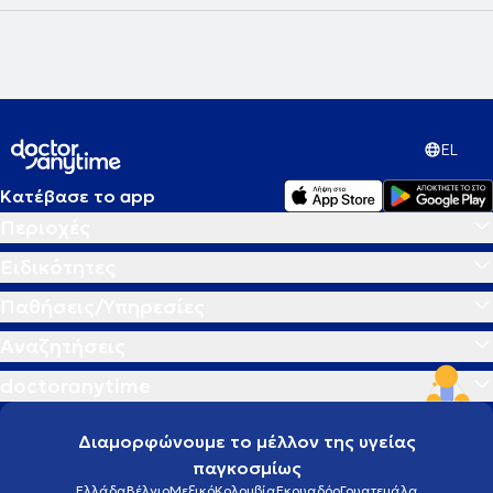
EL
Κατέβασε το app
Περιοχές
Ειδικότητες
Παθήσεις/Υπηρεσίες
Αναζητήσεις
doctoranytime
Διαμορφώνουμε το μέλλον της υγείας
παγκοσμίως
Ελλάδα
Βέλγιο
Μεξικό
Κολομβία
Εκουαδόρ
Γουατεμάλα