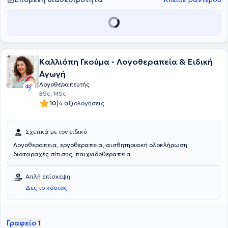
Καλλιόπη Γκούμα - Λογοθεραπεία & Ειδική
Αγωγή
Λογοθεραπευτής
BSc, MSc
|
10
4 αξιολογήσεις
Σχετικά με τον ειδικό
Λογοθεραπεια, εργοθεραπεια, αισθητηριακή ολοκλήρωση
διαταραχές σίτισης, παιχνιδοθεραπεία
Απλή επίσκεψη
Δες το κόστος
Γραφείο 1