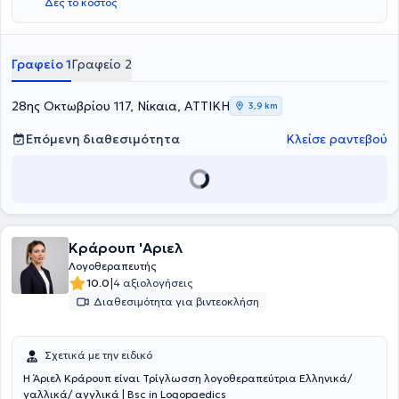
Δες το κόστος
Γραφείο 1
Γραφείο 2
28ης Οκτωβρίου 117, Νίκαια, ΑΤΤΙΚΗ
3,9 km
Επόμενη διαθεσιμότητα
Κλείσε ραντεβού
Κράρουπ 'Αριελ
Λογοθεραπευτής
|
10.0
4 αξιολογήσεις
Διαθεσιμότητα για βιντεοκλήση
Σχετικά με την ειδικό
Η Άριελ Κράρουπ είναι Τρίγλωσση λογοθεραπεύτρια Ελληνικά/
γαλλικά/ αγγλικά | Bsc in Logopaedics