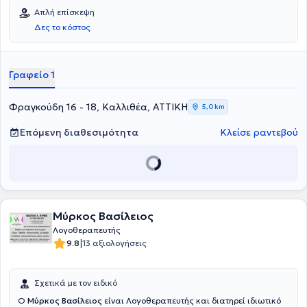
και Ψυχολόγο - Ψυχοθεραπευτή. Υπεύθυνη του κέντρου είναι η
Απλή επίσκεψη
Λάζαρη Κλεοπάτρα και είναι Λογοθεραπεύτρια. Διαθέτει πτυχίο
Δες το κόστος
Λογοθεραπείας από τη Σχολή Επαγγελμάτων Υγείας και Πρόνοιας
του Ανώτατου Τεχνολογικού Εκπαιδευτικού Ιδρύματος Πατρών και η
πτυχιακή της εργασία με τίτλο "Διαταραχές Λόγου σε
Ιδρυματοποιημένο Πληθυσμό", παρουσιάστηκε στο 12ο Παγκόσμιο
Γραφείο 1
Συνέδριο Αποκατάστασης της Αφασίας. Στη συνέχεια,
μετεκπαιδεύτηκε στην "Ειδική Αγωγή" και την "Εκπαιδευτική
Ψυχολογία" στο Εθνικό και Καποδιστριακό Πανεπιστήμιο Αθηνών,
Φραγκούδη 16 - 18, Καλλιθέα, ΑΤΤΙΚΗ
5,0 km
παρακολουθώντας παράλληλα πλήθος προγραμμάτων
επιμόρφωσης και δια βίου μάθησης. Εργάστηκε ως
Επόμενη διαθεσιμότητα
Κλείσε ραντεβού
Λογοθεραπεύτρια στο Ειδικό Επαγγελματικό Γυμνάσιο Αγίου
Δημητρίου Αττικής, ενώ στα πλαίσια της πρακτικής της άσκησης,
εργάστηκε στο Εθνικό Ίδρυμα Αποκατάστασης Αναπήρων, όπου
ασχολήθηκε με περιστατικά αφασίας, δυσαρθρίας, απραξίας,
δυσφαγίας και διαταραχές φώνησης σε ενήλικα άτομα. Τέλος,
άρθρα της δημοσιεύονται στο διαδίκτυο, σε ενημερωτικά sites και
Μύρκος Βασίλειος
portals, συνεργάζεται με το φιλανθρωπικό σωματείο "Οι Φίλοι του
Παιδιού" και είναι μέλος του Συλλόγου Επιστημόνων
Λογοθεραπευτής
Λογοπαθολόγων - Λογοθεραπευτών Ελλάδος.
|
9.8
13 αξιολογήσεις
Σχετικά με τον ειδικό
Ο
Μύρκος Βασίλειος
είναι Λογοθεραπευτής και διατηρεί ιδιωτικό