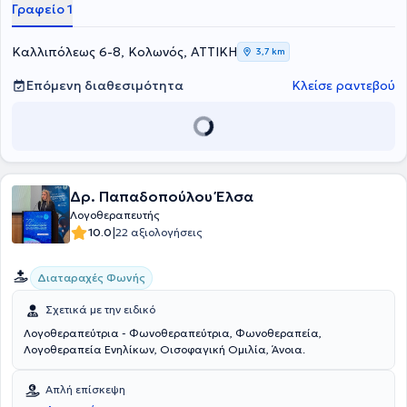
Γραφείο 1
ψυχική υγεία παιδιών και εφήβων τόσο σε ερευνητικό όσο και σε
πολυετή εμπειρία σε ΜΚΟ, σχολεία και ιδιωτικά πλαίσια. Διαθέτει
κλινικό επίπεδο. Παράλληλα, εκπαιδεύεται από το 2019 στον
πολυετή εμπειρία στην υποστήριξη παιδιών με ειδικές
ευρωπαϊκά αναγνωρισμένο και πιστοποιημένο φορέα εκπαίδευσης
εκπαιδευτικές ανάγκες μέσω εξατομικευμένων προγραμμάτων
Καλλιπόλεως 6-8, Κολωνός, ΑΤΤΙΚΗ
3,7 km
επαγγελματιών ψυχικής υγείας «Εργαστήριο Διερεύνησης
παρέμβασης καθώς και στην ψυχοεκπαίδευση γονέων. Κατά τη
Ανθρώπινων Σχέσεων» στη Συνθετική Συστημική Ψυχοθεραπεία.
διάρκεια των σπουδών της πραγματοποίησε έρευνα σχετικά με τη
Επόμενη διαθεσιμότητα
Κλείσε ραντεβού
Επιπρόσθετα, στα πλαίσια συνεχούς ενημέρωσης και κατάρτισης
γλωσσική ανάπτυξη παιδιών με διαταραχές αυτιστικού φάσματος,
στον κλάδο της Ψυχολογίας αλλά και της Ψυχοθεραπείας έχει
καθώς και με τις διαταραχές λόγου σε παιδιά προσχολικής
εκπαιδευτεί σε μια σειρά από διαφορετικές θεραπευτικές
ηλικίας. Τα τελευταία χρόνια παρέχει ατομικές εποπτείες σε
προσεγγίσεις, όπως η Γνωσιακή Συμπεριφορική Θεραπεία (CBT), η
λογοθεραπευτές, συμβάλλοντας στην επαγγελματική τους εξέλιξη
Διαχείριση του διαζυγίου σε γονείς και παιδιά, και η
και στην ενίσχυση της κλινικής τους πρακτικής. Έχει εκπαιδευτεί
ψυχοθεραπεία Κοινωνικής και Συναισθηματικής ανάπτυξης (ΚΣΑ).
εκτενώς στις διαταραχές σίτισης (Feeding Therapy – A Sensory-
Motor Approach, SOS Approach to Feeding, The Get Permission
Δρ. Παπαδοπούλου Έλσα
Approach, Στρατηγικές και Κλινικές Εφαρμογές για
Λογοθεραπευτής
Αποτελεσματική Παρέμβαση σε Διαταραχές Σίτισης από την
|
10.0
22 αξιολογήσεις
παιδική ηλικία έως την εφηβεία), σε διαταραχές αυτιστικού
φάσματος (Social Stories Autism, TEACCH), καθώς και στην
εναλλακτική και επαυξητική επικοινωνία AAC (MAKATON, GRID).
Διαταραχές Φωνής
Επιπλέον, έχει παρακολουθήσει πληθώρα σεμιναρίων σχετικά με
γλωσσικές και αρθρωτικές δυσκολίες, Oral Placement Therapy,
Σχετικά με την ειδικό
Αναπτυξιακό Προφίλ Κοινωνικής Επικοινωνίας, Εντατική
Λογοθεραπεύτρια - Φωνοθεραπεύτρια, Φωνοθεραπεία,
Αλληλεπίδραση, καθώς και εκπαίδευση στο Πρωτόκολλο
Λογοθεραπεία Ενηλίκων, Οισοφαγική Ομιλία, Άνοια.
Λογοπεδικής Αξιολόγησης Σχολικής Ηλικίας (ΠΛΑΣΗ). Παράλληλα,
συμμετέχει συστηματικά σε εποπτικούς κύκλους, ατομικές
εποπτείες και συνέδρια με στόχο τη συνεχή επιστημονική και κλινική
Απλή επίσκεψη
της εξέλιξη.