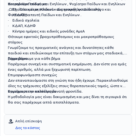
Νευρολόγο Παίδων και Ενηλίκων , Ψυχίατρο Παίδων και Ενηλίκων
Διατηρούμε επαφή με:
,ΩΡΛ , Οπτομέτρη ,Κλινικό - Διατροφολόγο Διαιτολόγο και
· Σχολεία και εκπαιδευτικούς γενικής εκπαίδευσης
Φυσικοθεραπευτή Παίδων και Ενηλίκων .
· ΚΕΔΑΣΥ
· Ειδικά σχολεία
· ΚΔΑΠ, ΚΔΗΦ
· Κέντρα ημέρας και ειδικές μονάδες ΑμεΑ
Θέτουμε εφικτούς βραχυπρόθεσμους και μακροπρόθεσμους
στόχους
Γνωρίζουμε τις πραγματικές ανάγκες και δυνατότητες κάθε
παιδιού και επιδιώκουμε την επίτευξη των στόχων μας σταδιακά,
βήμα-βήμα.
Ενημερώνουμε για κάθε βήμα
Παρέχουμε συνεχή και συστηματική ενημέρωση. Δεν είστε για εμάς
ένας αριθμός, αλλά μια ξεχωριστή περίπτωση.
Επιμορφωνόμαστε συνεχώς
Δεν επαναπαυόμαστε στη γνώση που ήδη έχουμε. Παρακολουθούμε
όλες τις τρέχουσες εξελίξεις στους θεραπευτικούς τομείς, ώστε να
παρέχουμε την καλύτερη δυνατή φροντίδα.
Εγγυόμαστε το αποτέλεσμα
Η μεθοδολογία μας είναι δοκιμασμένη και μας δίνει τη σιγουριά ότι
θα σας παρέχουμε απτά αποτελέσματα.
Απλή επίσκεψη
Δες το κόστος