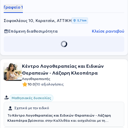
την Περιφέρεια Πειραιά. Στο πλαίσιο του εκπαιδευτικού
Γραφείο 1
προγράμματος σπουδών, καταρτίσθηκε στην αντιμετώπιση
διαταραχών λόγου και ομιλίας σε παιδιά και ενήλικες μέσω
κλινικών εργαστηρίων σε σχολεία και κλινικές αποκατάστασης.
Σοφοκλέους 10, Κερατσίνι, ΑΤΤΙΚΗ
5,7 km
Έχει εργαστεί σε Κέντρο Ειδικών Θεραπειών με περιστατικά με
διαταραχές του λόγου, της ομιλίας, μαθησιακές δυσκολίες καθώς
Επόμενη διαθεσιμότητα
Κλείσε ραντεβού
και με αναπτυξιακές διαταραχές. Επίσης, εργάζεται και ως
συνοδός παράλληλης στήριξης σε παιδί με διάχυτη αναπτυξιακή
διαταραχή. Έχει παρακολουθήσει επιμορφωτικά σεμινάρια σχετικά
με τις επίκτητες και εκ γενετής διαταραχές του λόγου και της
ομιλίας, τραυλισμό, τις μαθησιακές δυσκολίες καθώς και τις
διάχυτες αναπτυξιακές διαταραχές. Τέλος, έχει εκπαιδευτεί σε
Κέντρο Λογοθεραπείας και Ειδικών
μεθόδους εναλλακτικής επικοινωνίας και παρέμβασης στις
διάχυτες αναπτυξιακές διαταραχές και στις διαταραχές
Θεραπειών - Λάζαρη Κλεοπάτρα
αυτιστικού φάσματος.
Λογοθεραπευτής
|
10.0
10 αξιολογήσεις
Μαθησιακές δυσκολίες
Σχετικά με την ειδικό
Το
Κέντρο Λογοθεραπείας και Ειδικών Θεραπειών - Λάζαρη
Κλεοπάτρα
βρίσκεται στην Καλλιθέα και ασχολείται με τη
Λογοθεραπεία, την Εργοθεραπεία, ενώ διαθέτει Ειδικό Παιδαγωγό