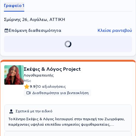
τίτλο στον έλεγχο του στρες και προαγωγή της υγείας στην ιατρική
σύστημα γύρω του. Με παιχνίδι, φροντίδα και συστημική
Γραφείο 1
σχολή του Εθνικού και Καποδιστριακού Πανεπιστημίου Αθηνών.
προσέγγιση, η οικογένεια γίνεται δύναμη, και η ανάπτυξη κοινή
Έχει πολυετή εμπειρία σε παιδιά με μαθησιακές δυσκολίες, ΔΕΠΥ,
χαρά. Το παιχνίδι γίνεται θεραπεία, η οικογένεια γέφυρα, η
ΔΑΔ και παρέχει συμβουλευτική στήριξη σε γονείς σε θέματα που
ανάπτυξη κοινό ταξίδι.
Σμύρνης 26, Αιγάλεω, ΑΤΤΙΚΗ
αφορούν στις μαθησιακές δυσκολίες. Η προσέγγιση της βασίζεται
στην παροχή μαθησιακού υλικού εξατομικευμένου για κάθε παιδί,
Επόμενη διαθεσιμότητα
Κλείσε ραντεβού
με χρήση μεθόδων παρέμβασης και αποκατάστασης γενικευμένης
μαθησιακής διαταραχής, διαταραχής ελλειμματικής προσοχής και
προβλημάτων κοινωνικής αλληλεπίδρασης και συμπεριφοράς σε
παιδιά με διάχυτες αναπτυξιακές διαταραχές.
Σκέψις & Λόγος Project
Λογοθεραπευτής
MSc
|
9.9
10 αξιολογήσεις
Διαθεσιμότητα για βιντεοκλήση
Σχετικά με την ειδικό
Το Κέντρο Σκέψις & Λόγος λειτουργεί στην περιοχή του Ζωγράφου,
παρέχοντας υψηλού επιπέδου υπηρεσίες ψυχοθεραπείας,
λογοθεραπείας και εργοθεραπείας σε παιδιά και ενήλικες.
Επιστημονικός υπεύθυνος του κέντρου είναι ο Ψυχολόγος -