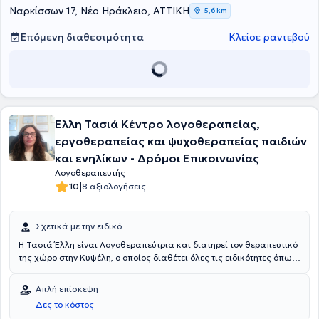
Ναρκίσσων 17, Νέο Ηράκλειο, ΑΤΤΙΚΗ
5,6 km
Επόμενη διαθεσιμότητα
Κλείσε ραντεβού
Έλλη Τασιά Κέντρο λογοθεραπείας,
εργοθεραπείας και ψυχοθεραπείας παιδιών
και ενηλίκων - Δρόμοι Επικοινωνίας
Λογοθεραπευτής
|
10
8 αξιολογήσεις
Σχετικά με την ειδικό
Η Τασιά Έλλη είναι Λογοθεραπεύτρια και διατηρεί τον θεραπευτικό
της χώρο στην Κυψέλη, ο οποίος διαθέτει όλες τις ειδικότητες όπως
λογοθεραπεία, εργοθεραπεία, ψυχοπαιδαγωγικά προγράμματα,
ψυχοθεραπεία και ομάδες κοινωνικών δεξιοτήτων.Είναι κάτοχος
Απλή επίσκεψη
Bachelor από το Queen Margaret University ενώ έχει λάβει
Δες το κόστος
μετεκπαίδευση στις Επίκτητες Νευρολογικές Διαταραχές. Εχει