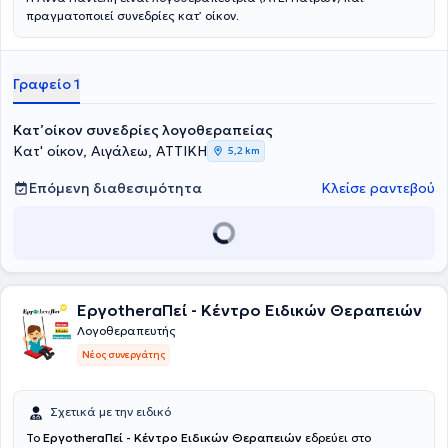
πραγματοποιεί συνεδρίες κατ’ οίκον.
Γραφείο 1
Κατ’οίκον συνεδρίες λογοθεραπείας
Κατ' οίκον, Αιγάλεω, ΑΤΤΙΚΗ
5,2 km
Επόμενη διαθεσιμότητα
Κλείσε ραντεβού
ΕργοtheraΠεί - Κέντρο Ειδικών Θεραπειών
Λογοθεραπευτής
Νέος συνεργάτης
Σχετικά με την ειδικό
Το
ΕργοtheraΠεί - Κέντρο Ειδικών Θεραπειών
εδρεύει στο