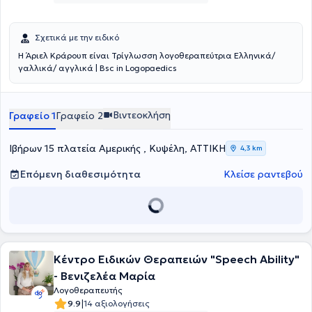
Σχετικά με την ειδικό
Η Άριελ Κράρουπ είναι Τρίγλωσση λογοθεραπεύτρια Ελληνικά/
γαλλικά/ αγγλικά | Bsc in Logopaedics
Βιντεοκλήση
Γραφείο 1
Γραφείο 2
Ιβήρων 15 πλατεία Αμερικής , Κυψέλη, ΑΤΤΙΚΗ
4,3 km
Επόμενη διαθεσιμότητα
Κλείσε ραντεβού
Κέντρο Ειδικών Θεραπειών "Speech Ability"
- Βενιζελέα Μαρία
Λογοθεραπευτής
|
9.9
14 αξιολογήσεις