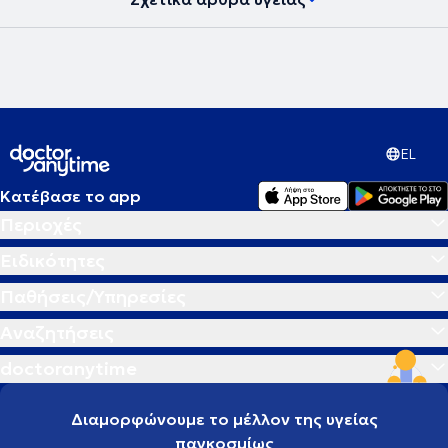
EL
Κατέβασε το app
Περιοχές
Ειδικότητες
Παθήσεις/Υπηρεσίες
Αναζητήσεις
doctoranytime
Διαμορφώνουμε το μέλλον της υγείας
παγκοσμίως