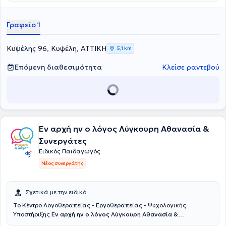
παρακολουθήσει πλήθος μετεκπαιδευτικών σεμιναρίων καθώς και
το μετεκπαιδευτικό πρόγραμμα "Θεραπεία σίτισης sos approach
feeding" από το Διεπιστημονικό κέντρο Ηπείρου. Επιπλέον έχει κάνει
Γραφείο 1
και άλλες εκπαιδεύσεις όπως εντατική αλληλεπίδραση, makaton,
TEACCH, feeding therapy κ.α. Διαθέτει πλούσια επαγγελματική
εμπειρία με παιδιά και ενήλικες ενώ εξειδικεύεται στη
Κυψέλης 96, Κυψέλη, ΑΤΤΙΚΗ
5,1 km
φωνοθεραπεία μέσω της εκπαίδευσης ΙVT.
Επόμενη διαθεσιμότητα
Κλείσε ραντεβού
Εν αρχή ην ο λόγος Λύγκουρη Αθανασία &
Συνεργάτες
Ειδικός Παιδαγωγός
Νέος συνεργάτης
Σχετικά με την ειδικό
Tο Κέντρο Λογοθεραπείας - Εργοθεραπείας - Ψυχολογικής
Υποστήριξης
Εν αρχή ην ο λόγος Λύγκουρη Αθανασία &
Συνεργάτες
εδρεύει στο Αιγάλεω. Λειτουργεί από το 2008,