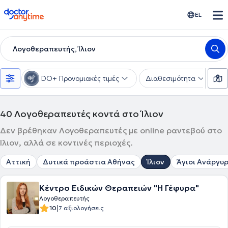
doctoranytime
EL
Λογοθεραπευτής, Ίλιον
DO+ Προνομιακές τιμές
Διαθεσιμότητα
Υ
40
Λογοθεραπευτές κοντά στο Ίλιον
Δεν βρέθηκαν Λογοθεραπευτές με online ραντεβού στο
Ίλιον, αλλά σε κοντινές περιοχές.
Αττική
Δυτικά προάστια Αθήνας
Ίλιον
Άγιοι Ανάργυρ
Κέντρο Ειδικών Θεραπειών "Η Γέφυρα"
Λογοθεραπευτής
|
10
7 αξιολογήσεις