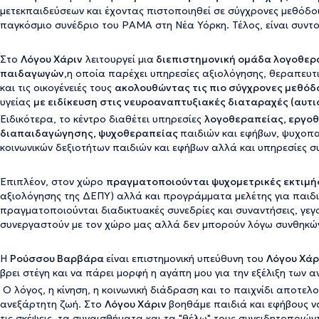
μετεκπαιδεύσεων και έχοντας πιστοποιηθεί σε σύγχρονες μεθόδους
παγκόσμιο συνέδριο του PAMA στη Νέα Υόρκη. Τέλος, είναι συντονί
Στο
Λόγου Χάριν
λειτουργεί μια
διεπιστημονική ομάδα λογοθερα
παιδαγωγών,
η οποία παρέχει υπηρεσίες αξιολόγησης, θεραπευτ
και τις οικογένειές τους
ακολουθώντας τις πιο σύγχρονες μεθόδ
υγείας
με ειδίκευση στις νευροαναπτυξιακές διαταραχές (αυτι
Ειδικότερα, τo κέντρο διαθέτει υπηρεσίες
λογοθεραπείας, εργοθ
διαπαιδαγώγησης, ψυχοθεραπείας
παιδιών και εφήβων, ψυχοπ
κοινωνικών δεξιοτήτων παιδιών και εφήβων αλλά και υπηρεσίες σ
Επιπλέον, στον χώρο
πραγματοποιούνται ψυχομετρικές εκτιμή
αξιολόγησης της ΔΕΠΥ) αλλά και προγράμματα μελέτης για παιδιά
πραγματοποιούνται διαδικτυακές συνεδρίες και συναντήσεις, γεγ
συνεργαστούν με τον χώρο μας αλλά δεν μπορούν λόγω συνθηκώ
Η
Ρούσσου Βαρβάρα
είναι επιστημονική υπεύθυνη του
Λόγου Χάρ
βρει στέγη και να πάρει μορφή η αγάπη μου για την εξέλιξη τω
Ο λόγος, η κίνηση, η κοινωνική διάδραση και το παιχνίδι αποτελο
ανεξάρτητη ζωή. Στο
Λόγου Χάριν
βοηθάμε παιδιά και εφήβους να
τις σκέψεις, τα συναισθήματα και τα "θέλω" τους συνειδητοποιών