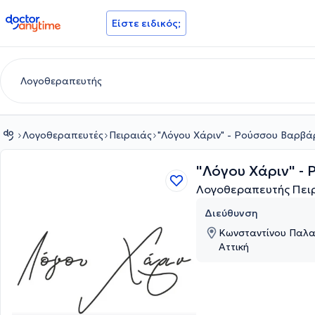
doctoranytime
Είστε ειδικός;
Λογοθεραπευτές
Πειραιάς
"Λόγου Χάριν" - Ρούσσου Βαρβ
"Λόγου Χάριν" -
Λογοθεραπευτής Πει
Διεύθυνση
Κωνσταντίνου Παλαι
Αττική