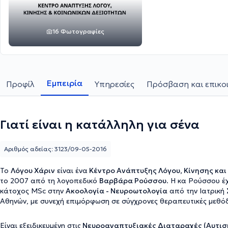
16 Φωτογραφίες
Εμπειρία
Προφίλ
Υπηρεσίες
Πρόσβαση και επικο
Γιατί είναι η κατάλληλη για σένα
Αριθμός αδείας: 3123/09-05-2016
Το
Λόγου Χάριν
είναι ένα
Κέντρο Ανάπτυξης Λόγου, Κίνησης και
το 2007 από τη λογοπεδικό
Βαρβάρα Ρούσσου
. Η κα Ρούσσου έ
κάτοχος MSc στην
Ακοολογία - Νευροωτολογία
από την Ιατρική
Αθηνών, με συνεχή επιμόρφωση σε σύγχρονες θεραπευτικές μεθόδ
Είναι εξειδικευμένη
στις
Νευροαναπτυξιακές Διαταραχές (Αυτισμ