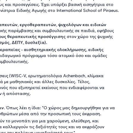
 και προσεγγίσεις. Έχει υπάρξει βασική εισηγήτρια στο
στρια Ειδικής Αγωγής στο International School of Piraeus.
πευτών, εργοθεραπευτών, ψυχολόγων και ειδικών
ικής παρέμβασης και συμβουλευτικής σε παιδιά, εφήβους
ους θεραπευτικής προσέγγισης
στον χώρο της ψυχικής
σμός, ΔΕΠΥ, δυσλεξία).
εραπείας - αισθητηριακής ολοκλήρωσης, ειδικής
αιδαγωγικό πρόγραμμα τόσο ατομικό όσο και ομάδες
υμβουλευτικής.
σεις
(WISC-V, ερωτηματολόγια Achenbach, κλίμακα
 με μαθησιακές και άλλες δυσκολίες. Τέλος,
ονός που εξυπηρετεί εκείνους που ενδιαφέρονται να
ν ή απόστασης.
ιν
. Όπως λέει η ίδια: "Ο χώρος μας δημιουργήθηκε για να
ν ανθρώπων μέσα από την προσωπική τους έκφραση.
ύν το μονοπάτι για μια χαρούμενη, ελεύθερη, και
 καλλιεργούν τις δεξιότητές τους και να εκφράζουν
τας την πολύτιμη μοναδικότητά τους."