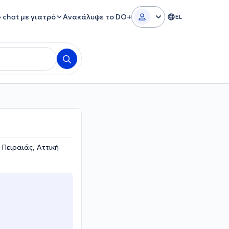
e chat με γιατρό
Ανακάλυψε το DO+
EL
Πειραιάς, Αττική