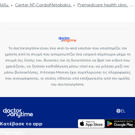
Ιάζω
Center NT-CardioMetabolics
Premedicare health clinic
Bioclab Ιδιωτικά Πολυιατρεία
Premedicare Health Clinic
Το doctoranytime είναι ένα end-to-end solution που υποστηρίζει τον
χρήστη από τη στιγμή που αντιμετωπίζει ένα ιατρικό σύμπτωμα μέχρι τη
στιγμή της λύσης του, δίνοντας του τη δυνατότητα να βρεί τον ειδικό που
χρειάζεται, να ζητήσει καθοδήγηση μέσω chat και να μιλήσει μαζί του
μέσω βιντεοκλήσης. Η Κεντρο Μεσινη έχει συμπληρώσει τις πληροφορίες
που αναγράφονται, οι οποίες τίθενται υπό επεξεργασία από την ομάδα
του doctoranytime.
EL
Κατέβασε το app
Περιοχές