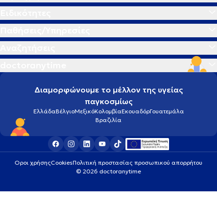
Ειδικότητες
Παθήσεις/Υπηρεσίες
Αναζητήσεις
doctoranytime
Διαμορφώνουμε το μέλλον της υγείας
παγκοσμίως
Ελλάδα
Βέλγιο
Μεξικό
Κολομβία
Εκουαδόρ
Γουατεμάλα
Βραζιλία
Οροι χρήσης
Cookies
Πολιτική προστασίας προσωπικού απορρήτου
© 2026 doctoranytime