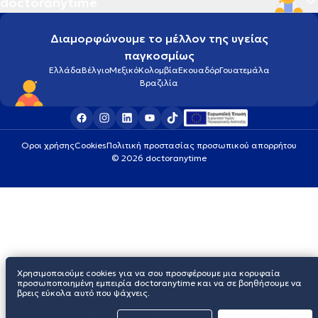
doctoranytime
Διαμορφώνουμε το μέλλον της υγείας
παγκοσμίως
Ελλάδα
Βέλγιο
Μεξικό
Κολομβία
Εκουαδόρ
Γουατεμάλα
Βραζιλία
Οροι χρήσης
Cookies
Πολιτική προστασίας προσωπικού απορρήτου
© 2026 doctoranytime
Χρησιμοποιούμε cookies για να σου προσφέρουμε μια κορυφαία
προσωποποιημένη εμπειρία doctoranytime και να σε βοηθήσουμε να
βρεις εύκολα αυτό που ψάχνεις.