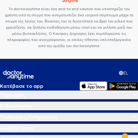
Το doctoranytime είναι ένα end-to-end solution που υποστηρίζει τον
χρήστη από τη στιγμή που αντιμετωπίζει ένα ιατρικό σύμπτωμα μέχρι τη
στιγμή της λύσης του, δίνοντας του τη δυνατότητα να βρεί τον ειδικό που
χρειάζεται, να ζητήσει καθοδήγηση μέσω chat και να μιλήσει μαζί του
μέσω βιντεοκλήσης. Ο Κουτρας Δημητρης έχει συμπληρώσει τις
πληροφορίες που αναγράφονται, οι οποίες τίθενται υπό επεξεργασία
από την ομάδα του doctoranytime.
EL
Κατέβασε το app
Περιοχές
Ειδικότητες
Παθήσεις/Υπηρεσίες
Αναζητήσεις