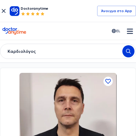
Doctoranytime
Άνοιγμα στο App
doctoranytime
EL
Καρδιολόγος