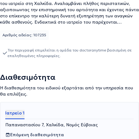
του ιατρείο στη Χαλκίδα. Αναλαμβάνει πλήθος περιστατικών,
αξιοποιωντας την επιστημονική του αρτιότητα και έχοντας πάντα
στο επίκεντρο την καλύτερη δυνατή εξυπηρέτηση των αναγκών
κάθε ασθενούς. Ενδεικτικά στο ιατρείο του παρέχονται
υπηρεσίες όπως: Holter πίεσης, Triplex, Ηλεκτροκαρδιογράφημα,
Αντιμετώπιση αρρυθμιών, Προεγχειρητικός καρδιολογικός
Αριθμός αδείας: 107235
έλεγχος
Την περιγραφή επιμελείται η ομάδα του doctoranytime βασισμένη σε
επαληθευμένες πληροφορίες.
Διαθεσιμότητα
Η διαθεσιμότητα του ειδικού εξαρτάται από την υπηρεσία που
θα επιλέξεις.
Ιατρείο 1
Παπαναστασίου 7, Χαλκίδα, Νομός Εύβοιας
Επόμενη διαθεσιμότητα