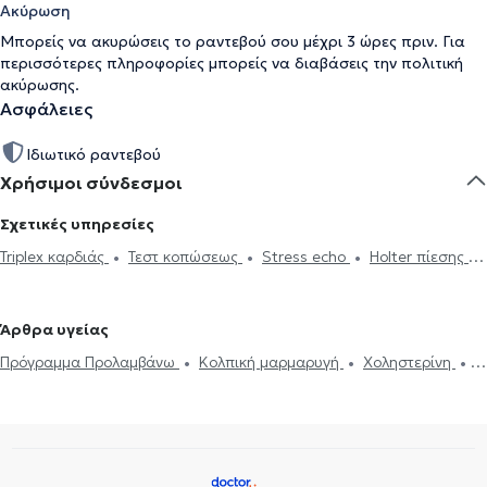
Ακύρωση
Μπορείς να ακυρώσεις το ραντεβού σου μέχρι 3 ώρες πριν. Για
περισσότερες πληροφορίες μπορείς να διαβάσεις την
πολιτική
ακύρωσης
.
Ασφάλειες
Ιδιωτικό ραντεβού
Χρήσιμοι σύνδεσμοι
Σχετικές υπηρεσίες
Triplex καρδιάς
Τεστ κοπώσεως
Stress echo
Holter πίεσης
Ηλεκτρονική συνταγογράφηση
Holter ρυθμού
Ιατρικές
βεβαιώσεις
Πιστοποιητικά υγείας για εργασία
Δυσλιπιδαιμικός
Άρθρα υγείας
έλεγχος
'Eμφραγμα συμπτώματα
Μυοκαρδίτιδα
Πόνος στο
Πρόγραμμα Προλαμβάνω
Κολπική μαρμαρυγή
Χοληστερίνη
στήθος
Πνευμονική υπέρταση
Μυοκαρδιοπάθεια
Καρδιακή ανεπάρκεια
Βαλβιδοπάθεια
Στεφανιαία νόσος
Αξονική στεφανιογραφία
Βηματοδότης
Μαγνητική τομογραφία καρδιάς
Στεφανιογραφία