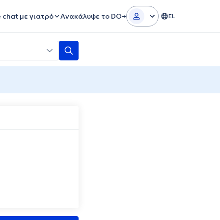
e chat με γιατρό
Ανακάλυψε το DO+
EL