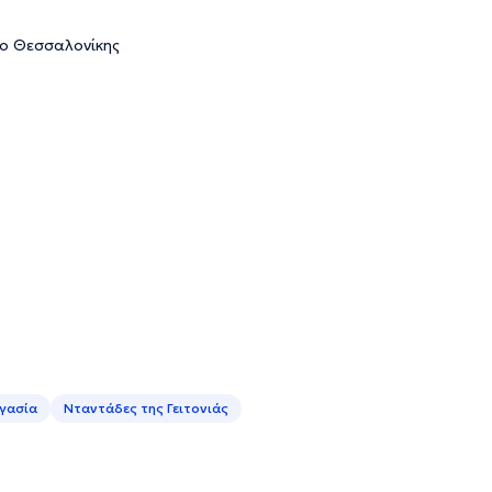
μιο Θεσσαλονίκης
ργασία
Νταντάδες της Γειτονιάς