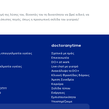
ή της λύσης του, δίνοντάς του τη δυνατότητα να βρεί ειδικό, να
ιόπιστες πηγές, όπως η προσωπική σελίδα του γιατρού/
doctoranytime
 ή επαγγελματία υγείας
Σχετικά με εμάς
Επικοινωνία
DO+ at work
ελματία υγείας
Live chat με γιατρό
Ανακάλυψε το DO+
Κλινική Φροντίδας Βάρους
Άμεση Συνεδρία
Καριέρα
ΕΟΠΥΥ
Σελίδα τύπου
Q
Ενέργειες
ς
Εμπιστευτικότητα
Υποστηρίζουμε