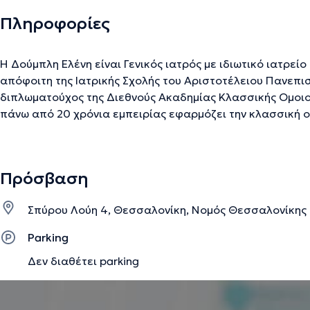
Πληροφορίες
Η Δούμπλη Ελένη είναι Γενικός ιατρός με ιδιωτικό ιατρείο
απόφοιτη της Ιατρικής Σχολής του Αριστοτέλειου Πανεπι
διπλωματούχος της Διεθνούς Ακαδημίας Κλασσικής Ομοι
πάνω από 20 χρόνια εμπειρίας εφαρμόζει την κλασσική 
μια επιστημονική μέθοδος που στοχεύει στη ενδυνάμωση 
κινητοποιώντας τις αμυντικές του δυνάμεις και αποκαθισ
του/της ασθενούς. Η ιατρός αντιμετωπίζει ένα ευρύ φά
Πρόσβαση
ψυχοδιανοητικές παθήσεις (κατάθλιψη, άγχος, στρες, ευε
διαταραχές ύπνου, ημικρανίες, έκπτωση μνήμης), χρόνιες
Σπύρου Λούη 4, Θεσσαλονίκη, Νομός Θεσσαλονίκης
παθήσεις, αλλεργίες, γαστρεντερικές και γυναικολογικές
λοιμώξεις, ενίσχυση του ανοσοποιητικού.
Parking
Δεν διαθέτει parking
Την περιγραφή επιμελείται η ομάδα του doctoranytime βασισμένη σε επαληθ