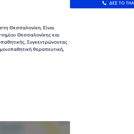
ΔΕΣ ΤΟ ΤΗ
 στη Θεσσαλονίκη. Είναι
στημίου Θεσσαλονίκης και
οπαθητικής. Συγκεντρώνοντας
ομοιοπαθητική θεραπευτική,
του ίδιου του οργανισμού
τώντας τη διαταραγμένη υγεία
σμα παθήσεων όπως
ρεθιστότητα, αϋπνία,
 κεφαλαλγίες, δερματολογικές
 παθήσεις καθώς και
ευμένες πληροφορίες.