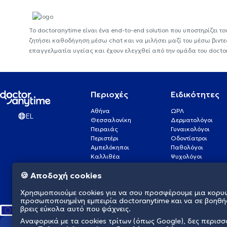
Το doctoranytime είναι ένα end-to-end solution που υποστηρίζει το
ζητήσει καθοδήγηση μέσω chat και να μιλήσει μαζί του μέσω βιντ
επαγγελματία υγείας και έχουν ελεγχθεί από την ομάδα του docto
Περιοχές
Ειδικότητες
Αθήνα
ΩΡΛ
EL
Θεσσαλονίκη
Δερματολόγοι
Πειραιάς
Γυναικολόγοι
Περιστέρι
Οδοντίατροι
Αμπελόκηποι
Παθολόγοι
Καλλιθέα
Ψυχολόγοι
Πάτρα
Οφθαλμίατροι
🍪 Αποδοχή cookies
Γλυφάδα
Ενδοκρινολόγοι
Νίκαια
Ουρολόγοι
Χρησιμοποιούμε cookies για να σου προσφέρουμε μια κορυ
Νέα Σμύρνη
Καρδιολόγοι
προσωποποιημένη εμπειρία doctoranytime και να σε βοηθή
βρεις εύκολα αυτό που ψάχνεις.
Αναφορικά με τα cookies τρίτων (όπως Google), δες περισ