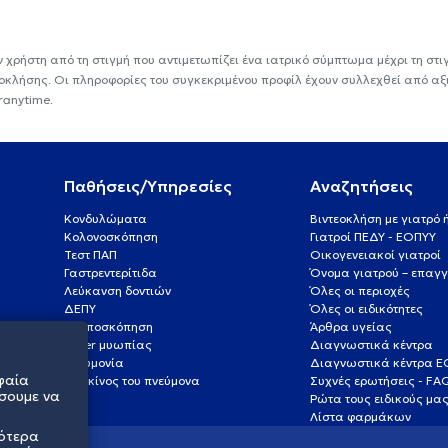
ν χρήστη από τη στιγμή που αντιμετωπίζει ένα ιατρικό σύμπτωμα μέχρι τη στιγμ
εοκλήσης. Οι πληροφορίες του συγκεκριμένου προφίλ έχουν συλλεχθεί από αξ
ranytime.
Παθήσεις/Υπηρεσίες
Αναζητήσεις
Κονδυλώματα
Βιντεοκλήση με γιατρό
Κολονοσκόπηση
Γιατροί ΠΕΔΥ - ΕΟΠΥΥ
Τεστ ΠΑΠ
Οικογενειακοί γιατροί
Γαστρεντερίτιδα
Όνομα γιατρού – επαγγ
Λεύκανση δοντιών
Όλες οι περιοχές
ΔΕΠΥ
Όλες οι ειδικότητες
Κολποσκόπηση
Άρθρα υγείας
Laser μυωπίας
Διαγνωστικά κέντρα
Πνευμονία
Διαγνωστικά κέντρα 
φαία
Καρκίνος του πνεύμονα
Συχνές ερωτήσεις - FA
σουμε να
Ρώτα τους ειδικούς μα
Λίστα φαρμάκων
σότερα