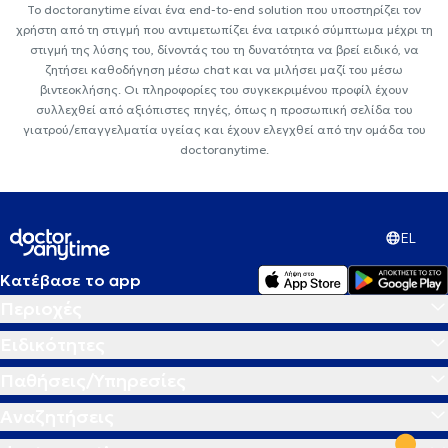
Το doctoranytime είναι ένα end-to-end solution που υποστηρίζει τον
χρήστη από τη στιγμή που αντιμετωπίζει ένα ιατρικό σύμπτωμα μέχρι τη
στιγμή της λύσης του, δίνοντάς του τη δυνατότητα να βρεί ειδικό, να
ζητήσει καθοδήγηση μέσω chat και να μιλήσει μαζί του μέσω
βιντεοκλήσης. Οι πληροφορίες του συγκεκριμένου προφίλ έχουν
συλλεχθεί από αξιόπιστες πηγές, όπως η προσωπική σελίδα του
γιατρού/επαγγελματία υγείας και έχουν ελεγχθεί από την ομάδα του
doctoranytime.
EL
Κατέβασε το app
Περιοχές
Ειδικότητες
Παθήσεις/Υπηρεσίες
Αναζητήσεις