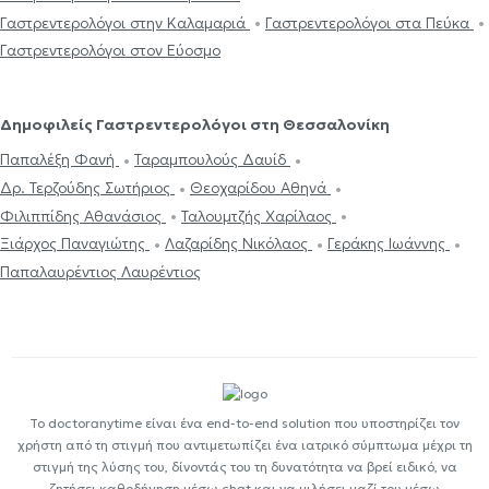
Γαστρεντερολόγοι στην Καλαμαριά
Γαστρεντερολόγοι στα Πεύκα
Γαστρεντερολόγοι στον Εύοσμο
Δημοφιλείς Γαστρεντερολόγοι στη Θεσσαλονίκη
Παπαλέξη Φανή
Ταραμπουλούς Δαυίδ
Δρ. Τερζούδης Σωτήριος
Θεοχαρίδου Αθηνά
Φιλιππίδης Αθανάσιος
Ταλουμτζής Χαρίλαος
Ξιάρχος Παναγιώτης
Λαζαρίδης Νικόλαος
Γεράκης Ιωάννης
Παπαλαυρέντιος Λαυρέντιος
Το doctoranytime είναι ένα end-to-end solution που υποστηρίζει τον
χρήστη από τη στιγμή που αντιμετωπίζει ένα ιατρικό σύμπτωμα μέχρι τη
στιγμή της λύσης του, δίνοντάς του τη δυνατότητα να βρεί ειδικό, να
ζητήσει καθοδήγηση μέσω chat και να μιλήσει μαζί του μέσω