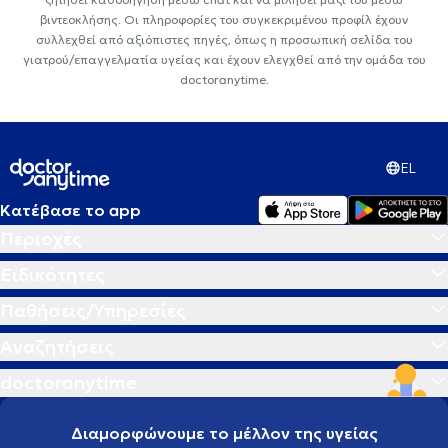
βιντεοκλήσης. Οι πληροφορίες του συγκεκριμένου προφίλ έχουν
συλλεχθεί από αξιόπιστες πηγές, όπως η προσωπική σελίδα του
γιατρού/επαγγελματία υγείας και έχουν ελεγχθεί από την ομάδα του
doctoranytime.
EL
Κατέβασε το app
Περιοχές
Ειδικότητες
Παθήσεις/Υπηρεσίες
Αναζητήσεις
doctoranytime
Διαμορφώνουμε το μέλλον της υγείας