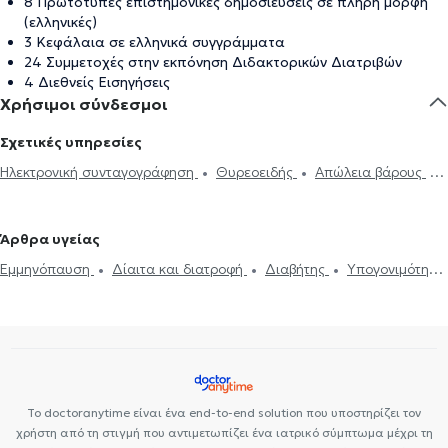
8 Πρωτότυπες επιστημονικές δημοσιεύσεις σε πλήρη μορφή
(ελληνικές)
3 Κεφάλαια σε ελληνικά συγγράμματα
24 Συμμετοχές στην εκπόνηση Διδακτορικών Διατριβών
4 Διεθνείς Εισηγήσεις
Χρήσιμοι σύνδεσμοι
Σχετικές υπηρεσίες
Ηλεκτρονική συνταγογράφηση
Θυρεοειδής
Απώλεια βάρους
Υποθυρεοειδισμός
Θυρεοειδίτιδα
Υπερθυρεοειδισμός
Σύνδρομο Cushing
Έλλειψη σιδήρου
Χαμηλή τεστοστερόνη
Άρθρα υγείας
Ακρομεγαλία
Προδιαβήτης
Διαβήτης
Πολυκυστικές ωοθήκες
Εμμηνόπαυση
Δίαιτα και διατροφή
Διαβήτης
Υπογονιμότητα
Διαταραχές περιόδου
Δίαιτα και διατροφή
Παχυσαρκία
Πολυκυστικές ωοθήκες
Δυσλιπιδαιμικός έλεγχος
Οστεοπόρωση
Μεταβολικό σύνδρομο
Μεταβολικό σύνδρομο
Το doctoranytime είναι ένα end-to-end solution που υποστηρίζει τον
χρήστη από τη στιγμή που αντιμετωπίζει ένα ιατρικό σύμπτωμα μέχρι τη