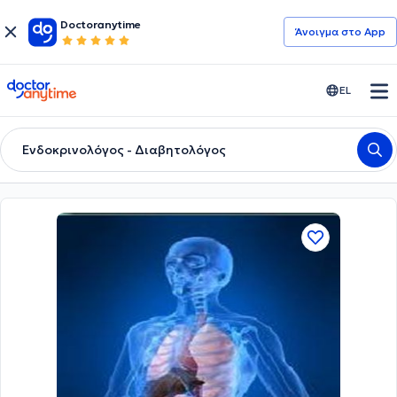
Doctoranytime
Άνοιγμα στο App
doctoranytime
EL
Ενδοκρινολόγος - Διαβητολόγος