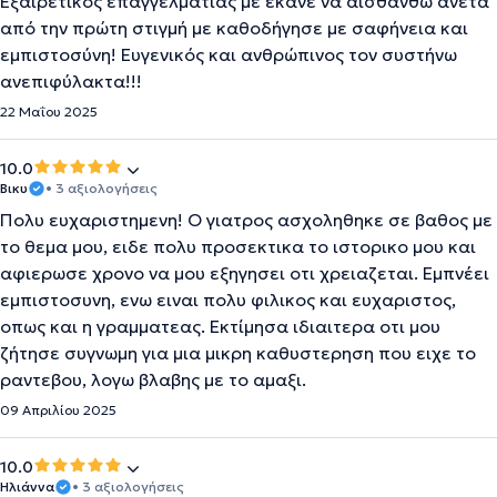
Εξαιρετικός επαγγελματίας με έκανε να αισθανθώ άνετα
από την πρώτη στιγμή με καθοδήγησε με σαφήνεια και
εμπιστοσύνη! Ευγενικός και ανθρώπινος τον συστήνω
ανεπιφύλακτα!!!
22 Μαΐου 2025
10.0
Βικυ
• 3 αξιολογήσεις
Πολυ ευχαριστημενη! Ο γιατρος ασχοληθηκε σε βαθος με
το θεμα μου, ειδε πολυ προσεκτικα το ιστορικο μου και
αφιερωσε χρονο να μου εξηγησει οτι χρειαζεται. Εμπνέει
εμπιστοσυνη, ενω ειναι πολυ φιλικος και ευχαριστος,
οπως και η γραμματεας. Εκτίμησα ιδιαιτερα οτι μου
ζήτησε συγνωμη για μια μικρη καθυστερηση που ειχε το
ραντεβου, λογω βλαβης με το αμαξι.
09 Απριλίου 2025
10.0
Ηλιάννα
• 3 αξιολογήσεις