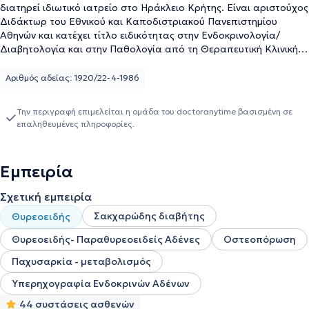
διατηρεί ιδιωτικό ιατρείο στο Ηράκλειο Κρήτης. Είναι αριστούχος
Διδάκτωρ του Εθνικού και Καποδιστριακού Πανεπιστημίου
Αθηνών και κατέχει τίτλο ειδικότητας στην Ενδοκρινολογία/
Διαβητολογία και στην Παθολογία από τη Θεραπευτική Κλινική
του Πανεπιστημίου Αθηνών στο Νοσοκομείο "Αλεξάνδρα", ενώ
έχει υπάρξει και Ερευνητής Εταίρος στο τμήμα
Αριθμός αδείας: 1920/22-4-1986
Ψυχοφαρμακολογίας του Πανεπιστημίου Reading της Μεγάλης
Βρετανίας. Ο ιατρός είναι ιδιαίτερα καταρτισμένος στον κλάδο
Την περιγραφή επιμελείται η ομάδα του doctoranytime βασισμένη σε
του, καθώς έχει τιμηθεί με το βραβείο Θετικών Επιστημών της
επαληθευμένες πληροφορίες.
Ακαδημίας Αθηνών και με το βραβείο της Ελληνικής
Ενδοκρινολογικής Εταιρείας. Επιπλέον, διαθέτει πλούσιο
διδακτικό έργο, όντας Επίκουρος Καθηγητής Ενδοκρινολογίας
Εμπειρία
στο Πανεπιστήμιο Κρήτης και έχοντας διδάξει σε μεταπτυχιακούς
φοιτητές στην Ιατρική Σχολή του Πανεπιστημίου Αθηνών, καθώς
Σχετική εμπειρία
και σε πολλές άλλες ιδιωτικές και δημόσιες δομές. Απαριθμεί
πληθώρα δημοσιεύσεων και ανακοινώσεων σε εθνικό και διεθνές
Σακχαρώδης διαβήτης
Θυρεοειδής
επίπεδο. Τέλος, ο ιατρός είναι εξειδικευμένος στις παρακεντήσεις
Θυρεοειδής- Παραθυρεοειδείς Αδένες
Οστεοπόρωση
θυρεοειδικών όζων, έχοντας διενεργήσει περί τις 2500
παρακεντήσεις και στο ιατρείο του γίνεται πλήρης διερεύνηση της
Παχυσαρκία - μεταβολισμός
παχυσαρκίας με σύγχρονη αντιμετώπιση του παχύσαρκου
ασθενούς.
Υπερηχογραφία Ενδοκρινών Αδένων
44 συστάσεις ασθενών