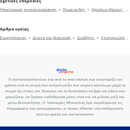
Σχετικές υπηρεσίες
Ηλεκτρονική συνταγογράφηση
Θυρεοειδής
Απώλεια βάρους
Υποθυρεοειδισμός
Θυρεοειδίτιδα
Υπερθυρεοειδισμός
Σύνδρομο Cushing
Έλλειψη σιδήρου
Χαμηλή τεστοστερόνη
Άρθρα υγείας
Ακρομεγαλία
Προδιαβήτης
Διαβήτης
Πολυκυστικές ωοθήκες
Εμμηνόπαυση
Δίαιτα και διατροφή
Διαβήτης
Υπογονιμότητα
Διαταραχές περιόδου
Δίαιτα και διατροφή
Παχυσαρκία
Πολυκυστικές ωοθήκες
Δυσλιπιδαιμικός έλεγχος
Οστεοπόρωση
Μεταβολικό σύνδρομο
Μεταβολικό σύνδρομο
Το doctoranytime είναι ένα end-to-end solution που υποστηρίζει τον
χρήστη από τη στιγμή που αντιμετωπίζει ένα ιατρικό σύμπτωμα μέχρι τη
στιγμή της λύσης του, δίνοντας του τη δυνατότητα να βρεί τον ειδικό που
χρειάζεται, να ζητήσει καθοδήγηση μέσω chat και να μιλήσει μαζί του
μέσω βιντεοκλήσης. Ο Τσεκουρας Αθανασιος έχει συμπληρώσει τις
πληροφορίες που αναγράφονται, οι οποίες τίθενται υπό επεξεργασία
από την ομάδα του doctoranytime.