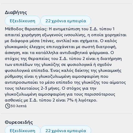
Διαβήτης
Εξειδίκευση
22 χρόνια εμπειρία
Μέθοδος θεραπείας: Η αντιμετώπιση του Σ.Δ. τύπου 1
απαιτεί χορήγηση εξωγενούς ινσουλίνης, η οποία χορηγείται
με διάφορα μέσα (πένες, αντλία) και σχήματα. Ο καλός
γλυκαιμικός έλεγχος επιτυγχάνεται με σωστή διατροφή,
άσκηση, και τα κατάλληλα αντιδιαβητικά φάρμακα. Ο
στόχος της θεραπείας του Σ.Δ. τύπου 2 είναι η διατήρηση
των επιπέδων της γλυκόζης σε φυσιολογικά ή σχεδόν
φυσιολογικά επίπεδα. Ένας καλός δείκτης της γλυκαιμικής
ρύθμισης είναι η γλυκοζυλιωμένη αιμοσφαιρίνη που
αντιπροσωπεύει το μέσο επίπεδο της γλυκόζης του αίματος
τους τελευταίους 2-3 μήνες. Ο στόχος για την
γλυκοζυλιωμένη αιμοσφαιρίνη για τους περισσότερους
ασθενείς με Σ.Δ. τύπου 2 είναι 7% ή λιγότερο.
30 λεπτά
Θυρεοειδής
Εξειδίκευση
22 χρόνια εμπειρία