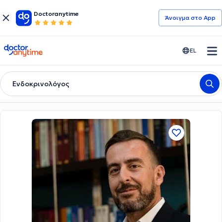
Doctoranytime
Άνοιγμα στο App
doctoranytime
EL
Ενδοκρινολόγος