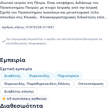
ιδιωτικό ιατρείο στη Πάτρα. Είναι υποψήφιος Διδάκτωρ του
Πανεπιστημίου Πατρών, με πτυχίο Ιατρικής από την Ιατρική
Σχολή του Πανεπιστημίου Ιωαννίνων και μεταπτυχιακό τίτλο
σπουδών στις Κλινικές - Κλινικοεργαστηριακές Ειδικότητες επίσης
από το Πανεπιστήμιο Πατρών. Έχει εξειδικευτεί στην
Ενδοκρινολογία στο Ενδοκρινολογικό τμήμα του
Αριθμός αδείας: ΥΓ/9731/28-07-1997
Πανεπιστημιακού Γενικού Νοσοκομείου Πατρών. Πληθώρα
ακαδημαϊκών του έργων έχουν δημοσιευθεί σε πρακτικά Διεθνών
Την περιγραφή επιμελείται η ομάδα του doctoranytime βασισμένη σε
Συνεδρίων και Ελληνικών Συνεδρίων, καθώς και σε Διεθνή
επαληθευμένες πληροφορίες.
περιοδικά, ενώ έχει λάβει 2 βραβεία για σχετικές εργασίες που
έχει εκπονήσει. Επιπροσθέτως, στα πλαίσια της συνεχούς του
κατάρτισης παρευρίσκεται σε σεμινάρια σχετικά με την
Εμπειρία
Ενδοκρινολογία, ώστε να παραμένει ενήμερος για τις εξελίξεις
στον κλάδο του. Τέλος, ο γιατρός είναι μέλος του Ιατρικού
Σχετική εμπειρία
Συλλόγου Πατρών, της Ελληνικής Ενδοκρινολογικής Εταιρείας,
της Ευρωπαϊκής Ενδοκρινολογικής Εταιρείας, αλλά και της
Διαβήτης
Θυρεοειδής
Παχυσαρκία
Αμερικανικής Ενδοκρινολογικής Εταιρείας.
Θυρεοειδής- Παραθυρεοειδείς Αδένες
Οστεοπόρωση
Διαβήτης κύησης
49 συστάσεις ασθενών
Διαθεσιμότητα