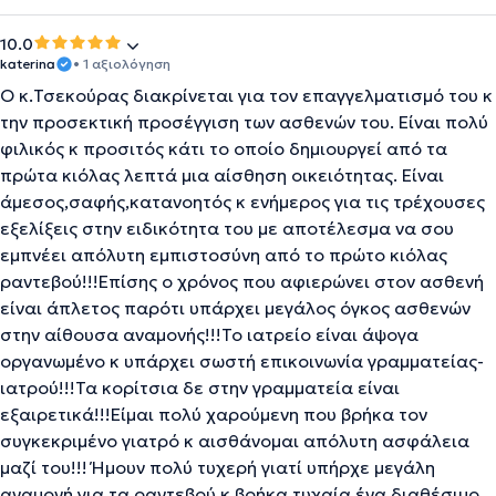
10.0
katerina
• 1 αξιολόγηση
Ο κ.Τσεκούρας διακρίνεται για τον επαγγελματισμό του κ
την προσεκτική προσέγγιση των ασθενών του. Είναι πολύ
φιλικός κ προσιτός κάτι το οποίο δημιουργεί από τα
πρώτα κιόλας λεπτά μια αίσθηση οικειότητας. Είναι
άμεσος,σαφής,κατανοητός κ ενήμερος για τις τρέχουσες
εξελίξεις στην ειδικότητα του με αποτέλεσμα να σου
εμπνέει απόλυτη εμπιστοσύνη από το πρώτο κιόλας
ραντεβού!!!Επίσης ο χρόνος που αφιερώνει στον ασθενή
είναι άπλετος παρότι υπάρχει μεγάλος όγκος ασθενών
στην αίθουσα αναμονής!!!Το ιατρείο είναι άψογα
οργανωμένο κ υπάρχει σωστή επικοινωνία γραμματείας-
ιατρού!!!Τα κορίτσια δε στην γραμματεία είναι
εξαιρετικά!!!Είμαι πολύ χαρούμενη που βρήκα τον
συγκεκριμένο γιατρό κ αισθάνομαι απόλυτη ασφάλεια
μαζί του!!! Ήμουν πολύ τυχερή γιατί υπήρχε μεγάλη
αναμονή για τα ραντεβού κ βρήκα τυχαία ένα διαθέσιμο