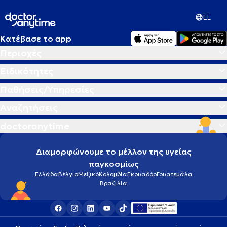
EL
Κατέβασε το app
Περιοχές
Ειδικότητες
Παθήσεις/Υπηρεσίες
Αναζητήσεις
doctoranytime
Διαμορφώνουμε το μέλλον της υγείας
παγκοσμίως
Ελλάδα
Βέλγιο
Μεξικό
Κολομβία
Εκουαδόρ
Γουατεμάλα
Βραζιλία