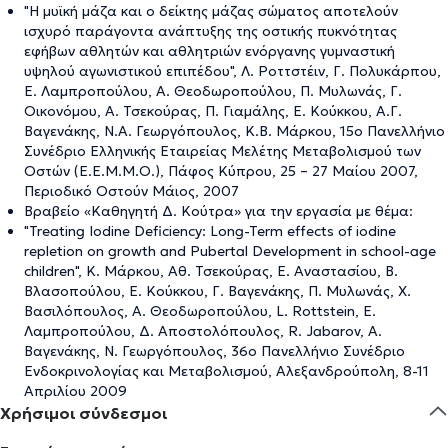
"Η μυϊκή μάζα και ο δείκτης μάζας σώματος αποτελούν
ισχυρό παράγοντα ανάπτυξης της οστικής πυκνότητας
εφήβων αθλητών και αθλητριών ενόργανης γυμναστική
υψηλού αγωνιστικού επιπέδου", Λ. Ροττστέιν, Γ. Πολυκάρπου,
Ε. Λαμπροπούλου, Α. Θεοδωροπούλου, Π. Μυλωνάς, Γ.
Οικονόμου, Α. Τσεκούρας, Π. Γιαμάλης, Ε. Κούκκου, Α.Γ.
Βαγενάκης, Ν.Α. Γεωργόπουλος, Κ.Β. Μάρκου, 15ο Πανελλήνιο
Συνέδριο Ελληνικής Εταιρείας Μελέτης Μεταβολισμού των
Οστών (Ε.Ε.Μ.Μ.Ο.), Πάφος Κύπρου, 25 – 27 Μαίου 2007,
Περιοδικό Οστούν Μάιος, 2007
Βραβείο «Καθηγητή Δ. Κούτρα» για την εργασία με θέμα:
"Treating Iodine Deficiency: Long-Term effects of iodine
repletion on growth and Pubertal Development in school-age
children", Κ. Μάρκου, Αθ. Τσεκούρας, Ε. Αναστασίου, Β.
Βλασοπούλου, Ε. Κούκκου, Γ. Βαγενάκης, Π. Μυλωνάς, Χ.
Βασιλόπουλος, Α. Θεοδωροπούλου, L. Rottstein, Ε.
Λαμπροπούλου, Δ. Αποστολόπουλος, R. Jabarov, Α.
Βαγενάκης, Ν. Γεωργόπουλος, 36o Πανελλήνιο Συνέδριο
Ενδοκρινολογίας και Μεταβολισμού, Αλεξανδρούπολη, 8-11
Απριλίου 2009
Χρήσιμοι σύνδεσμοι