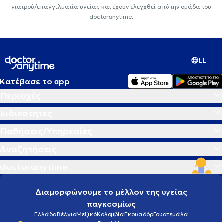
γιατρού/επαγγελματία υγείας και έχουν ελεγχθεί από την ομάδα του
doctoranytime.
EL
Κατέβασε το app
Περιοχές
Ειδικότητες
Παθήσεις/Υπηρεσίες
Αναζητήσεις
doctoranytime
Διαμορφώνουμε το μέλλον της υγείας
παγκοσμίως
Ελλάδα
Βέλγιο
Μεξικό
Κολομβία
Εκουαδόρ
Γουατεμάλα