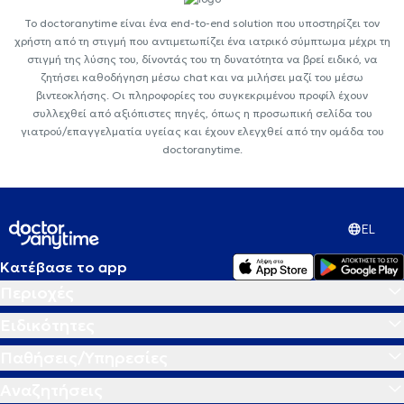
Το doctoranytime είναι ένα end-to-end solution που υποστηρίζει τον
χρήστη από τη στιγμή που αντιμετωπίζει ένα ιατρικό σύμπτωμα μέχρι τη
στιγμή της λύσης του, δίνοντάς του τη δυνατότητα να βρεί ειδικό, να
ζητήσει καθοδήγηση μέσω chat και να μιλήσει μαζί του μέσω
βιντεοκλήσης. Οι πληροφορίες του συγκεκριμένου προφίλ έχουν
συλλεχθεί από αξιόπιστες πηγές, όπως η προσωπική σελίδα του
γιατρού/επαγγελματία υγείας και έχουν ελεγχθεί από την ομάδα του
doctoranytime.
EL
Κατέβασε το app
Περιοχές
Ειδικότητες
Παθήσεις/Υπηρεσίες
Αναζητήσεις