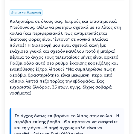
Δίαιτα και διατροφή
Καλησπέρα σε όλους σας, Ιατρούς και Επιστημονικά
Υπεύθυνους. Θέλω να ρωτήσω σχετικά με το λίπος στη
κοιλιά (και περιφερειακά), πως αντιμετωπίζεται
(κάποιες φορές είναι "έντονο" σε λογικά πλαίσια
πάντα)? Η διατροφή μου είναι σχετικά καλή (με
ελάχιστα γλυκά και σχεδόν καθόλου ποτό ή μπύρα).
Βέβαια το άγχος τους τελευταίους μήνες είναι αρκετό.
Παίζει ρόλο αυτό στο ρυθμό έκκρισης κορτιζόλης και
εναπόθεσης έξτρα λίπους? *Να συμπληρώσω πως η
αερόβια δραστηριότητα είναι μειωμένη, πέρα από
κάποια λεπτά πεζοπορίας την εβδομάδα. Σας
ευχαριστώ (Άνδρας, 35 ετών, υγιής, δίχως σοβαρά
νοσήματα).
Το άγχος όντως επιβαρύνει το λίπος στην κοιλιά...Η
αερόβια επίσης βοηθά...Θα πρότεινα να σκεφτείτε
και τη γιόγκα...Η πηγή άγχους καλό είναι να
μειωθεί...Δείτε τη ζωή μ΄άλλο μάτι..