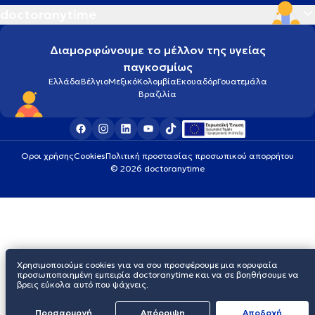
doctoranytime
Διαμορφώνουμε το μέλλον της υγείας
παγκοσμίως
Ελλάδα
Βέλγιο
Μεξικό
Κολομβία
Εκουαδόρ
Γουατεμάλα
Βραζιλία
Οροι χρήσης
Cookies
Πολιτική προστασίας προσωπικού απορρήτου
© 2026 doctoranytime
Χρησιμοποιούμε cookies για να σου προσφέρουμε μια κορυφαία
προσωποποιημένη εμπειρία doctoranytime και να σε βοηθήσουμε να
βρεις εύκολα αυτό που ψάχνεις.
Προσαρμογή
Απόρριψη
Aποδοχή