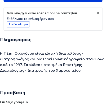
Δεν υπάρχει δυνατότητα online ραντεβού
Εκδήλωσε το ενδιαφέρον σου
Στείλε αίτημα
Πληροφορίες
Η Πέπη Οικονόμου είναι κλινική διαιτολόγος -
διατροφολόγος και διατηρεί ιδιωτικό γραφείο στον Βόλο
από το 1997. Σπούδασε στο τμήμα Επιστήμης
Διαιτολογίας - Διατροφής του Χαροκοπείου
Πανεπιστημίου Αθηνών και είναι από τους πρώτους
διαιτολόγους στην Ελλάδα που ασχολήθηκαν με την
τροποποίηση της διατροφικής συμπεριφοράς,
Πρόσβαση
εκπαιδεύοντας τα άτομα όχι να κάνουν δίαιτα, αλλά να
μαθαίνουν να τρώνε υγιεινά, σύμφωνα με τις προτιμήσεις,
Επίλεξε γραφείο
την ψυχολογία και το ωράριό τους.