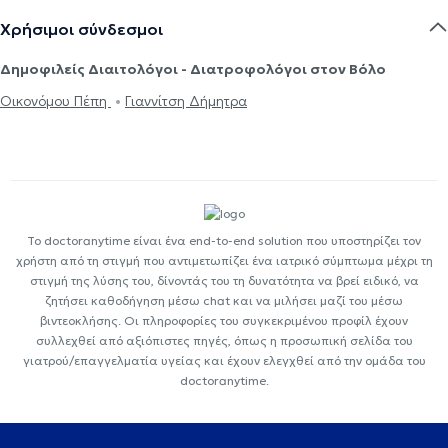
Χρήσιμοι σύνδεσμοι
Δημοφιλείς Διαιτολόγοι - Διατροφολόγοι στον Βόλο
Οικονόμου Πέπη
Γιαννίτση Δήμητρα
Το doctoranytime είναι ένα end-to-end solution που υποστηρίζει τον
χρήστη από τη στιγμή που αντιμετωπίζει ένα ιατρικό σύμπτωμα μέχρι τη
στιγμή της λύσης του, δίνοντάς του τη δυνατότητα να βρεί ειδικό, να
ζητήσει καθοδήγηση μέσω chat και να μιλήσει μαζί του μέσω
βιντεοκλήσης. Οι πληροφορίες του συγκεκριμένου προφίλ έχουν
συλλεχθεί από αξιόπιστες πηγές, όπως η προσωπική σελίδα του
γιατρού/επαγγελματία υγείας και έχουν ελεγχθεί από την ομάδα του
doctoranytime.