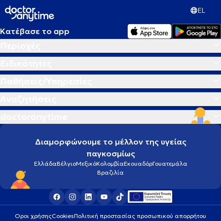
EL
Κατέβασε το app
Περιοχές
Ειδικότητες
Παθήσεις/Υπηρεσίες
Αναζητήσεις
doctoranytime
Διαμορφώνουμε το μέλλον της υγείας
παγκοσμίως
Ελλάδα
Βέλγιο
Μεξικό
Κολομβία
Εκουαδόρ
Γουατεμάλα
Βραζιλία
Οροι χρήσης
Cookies
Πολιτική προστασίας προσωπικού απορρήτου