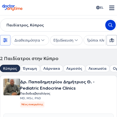
doctoranytime
EL
Παιδίατρος, Κύπρος
Διαθεσιμότητα
Εξειδίκευση
Τρόποι πληρωμής
2
Παιδίατροι στην Κύπρο
Κύπρος
Έγκωμη
Λάρνακα
Λεμεσός
Λευκωσία
Ο
Δρ. Παπαδημητρίου Δημήτριος Θ. -
Pediatric Endocrine Clinics
Παιδοδιαβητολόγος
MD, MSc, PhD
Νέος συνεργάτης