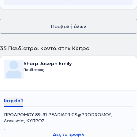
«Τζάνειο», αντιμετωπίζοντας πληθώρα περιστατικών και
πραγματοποιώντας μεγάλο αριθμό απλών και σύνθετων
επεμβάσεων σε όλο το φάσμα της Ωτορινολαρυγγολογίας.
Συνεργάζεται ως εξωτερικός συνεργάτης με την ORL Athens Clinic
και τη Βιοκλινική Αθηνών.
Προβολή όλων
35
Παιδίατροι κοντά στην Κύπρο
Sharp Joseph Emily
Παιδίατρος
Ιατρείο 1
ΠΡΟΔΡΟΜΟΥ 89-91 PEADIATRICS@PRODROMOY,
Λευκωσία, ΚΥΠΡΟΣ
Δες το προφίλ