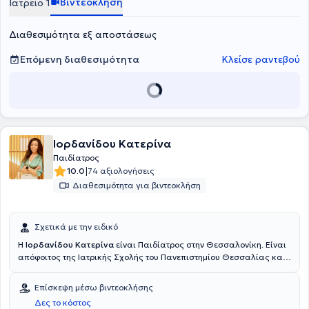
Βιντεοκλήση
Ιατρείο 1
Διαθεσιμότητα εξ αποστάσεως
Επόμενη διαθεσιμότητα
Κλείσε ραντεβού
Ιορδανίδου Κατερίνα
Παιδίατρος
|
10.0
74 αξιολογήσεις
Διαθεσιμότητα για βιντεοκλήση
Σχετικά με την ειδικό
Η
Ιορδανίδου Κατερίνα
είναι Παιδίατρος στην Θεσσαλονίκη. Είναι
απόφοιτος της Ιατρικής Σχολής του Πανεπιστημίου Θεσσαλίας και
τον Σεπτέμβριο του 2019 απέκτησε τον τίτλο ειδικότητας
Παιδιατρικής κατόπιν εξετάσεων. Ξεκίνησε την ειδικότητα της στην
Επίσκεψη μέσω βιντεοκλήσης
Παιδιατρική Κλινική του Γενικού Νοσοκομείου Καβάλας και στην
Δες το κόστος
συνέχεια μετέβη στο Ηνωμένο Βασίλειο. Εκπαιδεύτηκε αρχικά στην