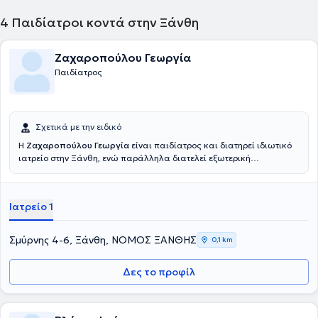
παθήσεις.
4
Παιδίατροι κοντά στην Ξάνθη
Ζαχαροπούλου Γεωργία
Παιδίατρος
Σχετικά με την ειδικό
H
Ζαχαροπούλου Γεωργία
είναι παιδίατρος και διατηρεί ιδιωτικό
ιατρείο στην Ξάνθη, ενώ παράλληλα διατελεί εξωτερική
συνεργάτης τηςΠαιδιατρικής Κλινικής του Γενικού Νοσοκομείου
Ξάνθης. Έχει ειδικευθεί στο Πανεπιστημιακό Νοσοκομείο Ρίου
Πατρών και εκπαιδευθεί στις υποειδικότητες της Παιδο-
Ιατρείο 1
Ενδοκρινολογίας, Παιδο-Αλλεργιολογίας, Παιδο-Πνευμονολογίας
και στην Μονάδα Εντατικής Νοσηλείας Νεογνών. Διαθέτει
επιστημoνικό έργο με δημοσιεύσεις σε έγκυρα περιοδικά,
Σμύρνης 4-6, Ξάνθη, ΝΟΜΟΣ ΞΑΝΘΗΣ
0,1 km
παρουσιάσεις poster και ελεύθερων ανακοινώσεων σε Ελληνικά
και Διεθνή συνέδρια.
Δες το προφίλ