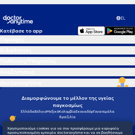
EL
Κατέβασε το app
Περιοχές
Ειδικότητες
Παθήσεις/Υπηρεσίες
Αναζητήσεις
doctoranytime
Διαμορφώνουμε το μέλλον της υγείας
παγκοσμίως
Ελλάδα
Βέλγιο
Μεξικό
Κολομβία
Εκουαδόρ
Γουατεμάλα
Βραζιλία
Χρησιμοποιούμε cookies για να σου προσφέρουμε μια κορυφαία
προσωποποιημένη εμπειρία doctoranytime και να σε βοηθήσουμε