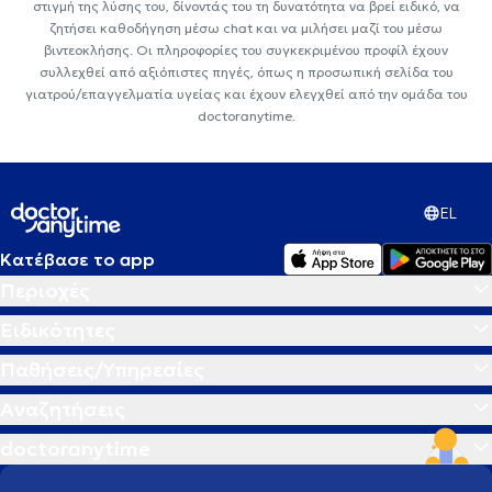
στιγμή της λύσης του, δίνοντάς του τη δυνατότητα να βρεί ειδικό, να
ζητήσει καθοδήγηση μέσω chat και να μιλήσει μαζί του μέσω
βιντεοκλήσης. Οι πληροφορίες του συγκεκριμένου προφίλ έχουν
συλλεχθεί από αξιόπιστες πηγές, όπως η προσωπική σελίδα του
γιατρού/επαγγελματία υγείας και έχουν ελεγχθεί από την ομάδα του
doctoranytime.
EL
Κατέβασε το app
Περιοχές
Ειδικότητες
Παθήσεις/Υπηρεσίες
Αναζητήσεις
doctoranytime