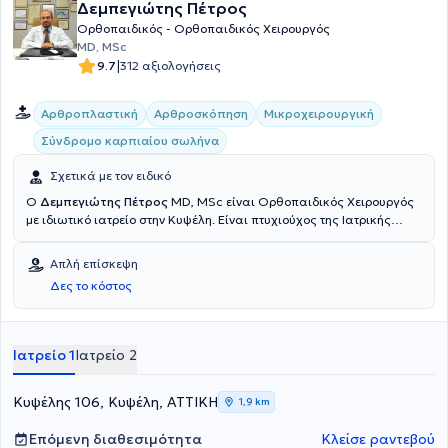
Δεμπεγιώτης Πέτρος
Ορθοπαιδικός - Ορθοπαιδικός Χειρουργός
MD, MSc
|
9.7
312 αξιολογήσεις
Αρθροπλαστική
Αρθροσκόπηση
Μικροχειρουργική
Σύνδρομο καρπιαίου σωλήνα
Σχετικά με τον ειδικό
Ο
Δεμπεγιώτης Πέτρος
MD, MSc είναι Ορθοπαιδικός Χειρουργός
με ιδιωτικό ιατρείο στην Κυψέλη. Είναι πτυχιούχος της Ιατρικής
Σχολής του Εθνικού και Καποδιστριακού Πανεπιστημίου Αθηνών
και έχει παρακολουθήσει πλήθος διεθνών εκπαιδευτικών
Απλή επίσκεψη
σεμιναρίων, ενώ είναι και Διπλωματούχος ιατρός στη Neural
Δες το κόστος
Therapy. Είναι Συνεργάτης ιατρός της Ευρωκλινικής Αθηνών, του
Doctor's Hospital και του Metropolitan General. Με πολυετή
εμπειρία στις ορθοπαιδικές παθήσεις, ο γιατρός πραγματοποιεί
διάγνωση και θεραπεία ορθοπαιδικών παθήσεων ενηλίκων και
Ιατρείο 1
Ιατρείο 2
παίδων. Επίσης, ασχολείται με περιστατικά όπως τενοντίτιδες,
οστεοαρθρίτιδα, αυχενικό σύνδρομο, ισχιαλγία καθώς και
παιδοορθοπαιδική.
Κυψέλης 106, Κυψέλη, ΑΤΤΙΚΗ
1,9 km
Επόμενη διαθεσιμότητα
Κλείσε ραντεβού