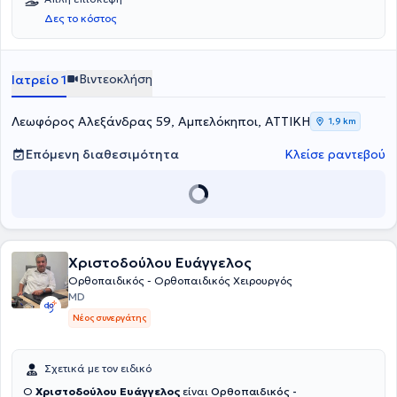
Εταιρείας Χειρουργικής Ορθοπαιδικής και Τραυματολογίας και
Δες το κόστος
του Ελληνικού Ιδρύματος Οστεοπόρωσης.
Βιντεοκλήση
Ιατρείο 1
Λεωφόρος Αλεξάνδρας 59, Αμπελόκηποι, ΑΤΤΙΚΗ
1,9 km
Επόμενη διαθεσιμότητα
Κλείσε ραντεβού
Χριστοδούλου Ευάγγελος
Ορθοπαιδικός - Ορθοπαιδικός Χειρουργός
MD
Νέος συνεργάτης
Σχετικά με τον ειδικό
Ο
Χριστοδούλου Ευάγγελος
είναι
Ορθοπαιδικός -