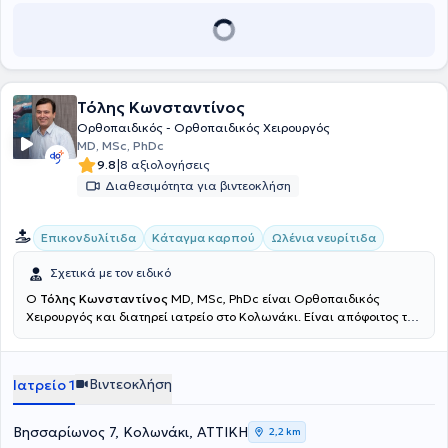
Τόλης Κωνσταντίνος
Ορθοπαιδικός - Ορθοπαιδικός Χειρουργός
MD, MSc, PhDc
|
9.8
8 αξιολογήσεις
Διαθεσιμότητα για βιντεοκλήση
Επικονδυλίτιδα
Κάταγμα καρπού
Ωλένια νευρίτιδα
Σχετικά με τον ειδικό
Ο
Τόλης Κωνσταντίνος
MD, MSc, PhDc είναι Ορθοπαιδικός
Χειρουργός και διατηρεί ιατρείο στο Κολωνάκι. Είναι απόφοιτος της
Ιατρικής Σχολής του Εθνικού και Καποδιστριακού Πανεπιστημίου
Αθηνών και Υποψήφιος Διδάκτωρ της Ιατρικής Σχολής του ίδιου
ιδρύματος. Επιπλέον, είναι κάτοχος μεταπτυχιακού τίτλου στα
Βιντεοκλήση
Ιατρείο 1
"Μεταβολικά νοσήματα των οστών" με θέμα "Παθοφυσιολογία του
οστικού πόνου" από την Ιατρική Σχολή του Εθνικού και
Καποδιστριακού Πανεπιστημίου Αθηνών. Ειδικεύθηκε αρχικά στη
Βησσαρίωνος 7, Κολωνάκι, ΑΤΤΙΚΗ
2,2 km
Γενική Χειρουργική στο Γενικό Νοσοκομείο Πύργου "Ανδρέας