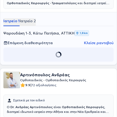
Ορθοπαιδικός Χειρουργός -Τραυματολόγος
και διατηρεί ιατρείο
εντός του πολυϊατρείου
Top Meds
στην Νέα Σμύρνη και στα Κάτω
Πατήσια.Κατέχει θέση Επιμελητή Α’ στο Νοσοκομείο ΚΑΤ. Έχει
μεγάλη εμπειρία στις αρθροπλαστικές ισχίου και γόνατος με χρήση
Ιατρείο 1
Ιατρείο 2
ρομποτικών συστημάτων και συστημάτων πλοήγησης.
Αντιμετωπίζει όλο το φάσμα της καταγματολογίας και
αρθροσκοπικών επεμβάσεων. Επιπλέον εφαρμόζει συντηρητικές
Ψαρουδάκη 1-3, Κάτω Πατήσια, ΑΤΤΙΚΗ
1,8 km
αναγεννητικές θεραπείες με χρήση PRP και βλαστοκυττάρων.
Επόμενη διαθεσιμότητα
Κλείσε ραντεβού
Αρτινόπουλος Ανδρέας
Ορθοπαιδικός - Ορθοπαιδικός Χειρουργός
|
9.9
72 αξιολογήσεις
Σχετικά με τον ειδικό
Ο
Dr. Ανδρέας Αρτινόπουλος
είναι
Ορθοπαιδικός Χειρουργός
,
διατηρεί ιδιωτικό ιατρείο στην Αθήνα και στην Νέα Ερυθραία και
είναι συνεργάτης του Νοσοκομείου Ερρίκος Ντυνάν. Εκπαιδεύτηκε