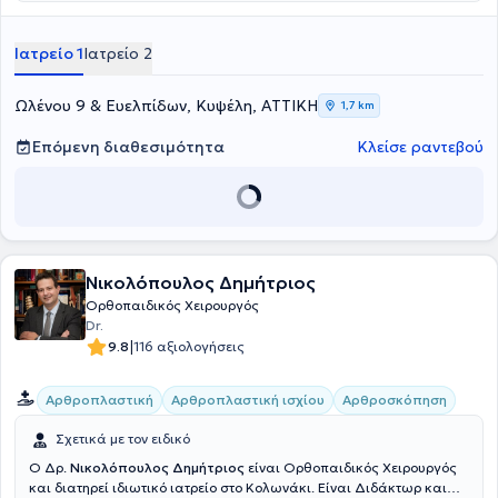
στην 4η Ορθοπαιδική Κλινική του Νοσοκομείου ΚΑΤ και στο
νοσοκομείο Παίδων "Η Αγία Σοφία", αποκτώντας ολοκληρωμένη
Ιατρείο 1
Ιατρείο 2
εμπειρία σε ολόκληρο το φάσμα της ορθοπαιδικής χειρουργικής και
τραυματολογίας ενηλίκων και Παίδων.Πραγματοποίησε
μετεκπαίδευση (fellowship) στο Hôpital de La Tour στη Γενεύη,
Ωλένου 9 & Ευελπίδων, Κυψέλη, ΑΤΤΙΚΗ
1,7 km
Ελβετία, στη Χειρουργική Ισχίου καθώς και στη Χειρουργική Άκρου
Ποδός.Διαθέτει διεθνείς δημοσιεύσεις, συμμετοχές σε συνέδρια και
Επόμενη διαθεσιμότητα
Κλείσε ραντεβού
ερευνητικά προγράμματα. Είναι ενεργό μέλος του Ιατρικού
Συλλόγου Αθηνών (ΙΣΑ) και της Ελληνικής Εταιρείας Χειρουργικής
Ορθοπαιδικής και Τραυματολογίας (ΕΕΧΟΤ).Στόχος του είναι η
παροχή σύγχρονης, εξατομικευμένης ορθοπαιδικής φροντίδας
βασισμένης στις τελευταίες επιστημονικές κατευθυντήριες οδηγίες.
Νικολόπουλος Δημήτριος
Ορθοπαιδικός Χειρουργός
Dr.
|
9.8
116 αξιολογήσεις
Αρθροπλαστική
Αρθροπλαστική ισχίου
Αρθροσκόπηση
Σχετικά με τον ειδικό
O Δρ.
Νικολόπουλος Δημήτριος
είναι Ορθοπαιδικός Χειρουργός
και διατηρεί ιδιωτικό ιατρείο στο Κολωνάκι. Είναι Διδάκτωρ και