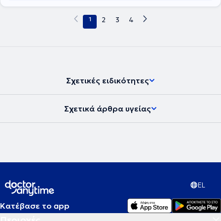
καθώς η ΕΕΜΜΟ (Ελληνική Εταιρεία Μελέτης Μεταβολισμού των
Οστών) μία μεγάλη ερευνητική εταιρεία υγειονομικής περίθαλψης
1
2
3
4
καθώς και η ΕΕΧΟΤ (Ελληνική Εταιρεία Χειρουργικής Ορθοπεδικής
& Τραυματολογίας) τον έχουν βραβεύσει για την ερευνητική του
δράση. Είναι πιστοποιημένος Ορθοπεδικός Χειρουργός και ασκεί
ιδιωτική πρακτική για πάνω από 10 χρόνια. Ειδικεύεται
αποκλειστικά σε ενδοσκοπικές - διαδερμικές ελάχιστα επεμβατικές
τεχνικές σπονδυλικής στήλης, ενδοσκοπική αποκατάσταση
καρπιαίου σωλήνα, αναίμακτη χειρουργική αντιμετώπιση
Σχετικές ειδικότητες
καταγμάτων καθώς και πραγματοποιεί εγχύσεις αυξητικών
παραγόντων - αιμοπεταλίων στην αντιμετώπιση παθήσεων του
μυοσκελετικού συστήματος. Σεβαστή ευρέως για την ακρίβεια και
Σχετικά άρθρα υγείας
την εφαρμογή πρωτοποριακών χειρουργικών τεχνικών, η
προσέγγιση του ιατρού βασίζεται σε μια φιλοσοφία ότι κάθε
μεμονωμένη διαδικασία είναι συγκεκριμένη και προσαρμοσμένη
στις ατομικές ανάγκες κάθε ασθενούς. Χρησιμοποιεί ελάχιστα
επεμβατικές τεχνικές έτσι ώστε ο χρόνος διακοπής λειτουργίας και
η ακινησία να μειώνονται σημαντικά. Η εστίαση του ιατρού δεν
είναι μόνο η πλήρης ανάρρωση ενός ασθενούς, αλλά η ταχύτητα
αυτής της ανάρρωσης για να επιστρέψει στην καθημερινότητα. Για
να βελτιστοποιήσει αυτήν την πρόθεση συντονίζει τη μετεγχειρητική
EL
φροντίδα που συχνά περιλαμβάνει αλληλεπίδραση με
φυσιοθεραπευτές, προπονητές και αθλητικούς εκπαιδευτές. Τέλος,
Κατέβασε το app
Ο συνδυασμός των ανωτέρω θέσεων καθώς και η άρτια
Περιοχές
εκπαίδευσή του στην Ορθοπεδική Χειρουργική τόσο στην Ελλάδα