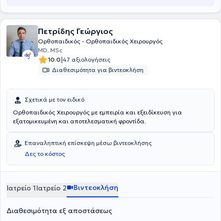
περισσότερες από 50 δημοσιεύσεις σε διεθνή επιστημονικά
περιοδικά και περισσότερες από 200 εργασίες και ομιλίες σε
διεθνή και ελληνικά ορθοπαιδικά συνέδρια. Έχει βραβευθεί 5 φορές
από την Ελληνική Ορθοπαιδική Εταιρεία. Είναι κριτής (reviewer) σε
Πετρίδης Γεώργιος
40 διεθνή επιστημονικά περιοδικά. Έχει συμμετάσχει σε πληθώρα
Ορθοπαιδικός - Ορθοπαιδικός Χειρουργός
σεμιναρίων και επιστημονικών συνεδρίων σε Ελλάδα και
MD, MSc
εξωτερικό.
|
10.0
47 αξιολογήσεις
Διαθεσιμότητα για βιντεοκλήση
Σχετικά με τον ειδικό
Ορθοπαιδικός Χειρουργός με εμπειρία και εξειδίκευση για
εξατομικευμένη και αποτελεσματική φροντίδα.
Επαναληπτική επίσκεψη μέσω βιντεοκλήσης
Δες το κόστος
Βιντεοκλήση
Ιατρείο 1
Ιατρείο 2
Διαθεσιμότητα εξ αποστάσεως