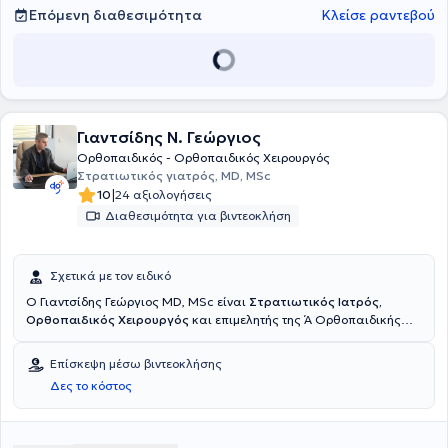
Επόμενη διαθεσιμότητα
Κλείσε ραντεβού
Γιαντσίδης Ν. Γεώργιος
Ορθοπαιδικός - Ορθοπαιδικός Χειρουργός
Στρατιωτικός γιατρός, MD, MSc
|
10
24 αξιολογήσεις
Διαθεσιμότητα για βιντεοκλήση
Σχετικά με τον ειδικό
Ο Γιαντσίδης Γεώργιος MD, MSc είναι
Στρατιωτικός Ιατρός,
Ορθοπαιδικός Χειρουργός
και επιμελητής της Ά Ορθοπαιδικής
Κλινικής του 424 Γενικού Στρατιωτικού Νοσοκομείου
Εκπαιδεύσεως. Διατηρεί Ιδιωτικό Ιατρείο στην Θεσσαλονίκη, στην
Επίσκεψη μέσω βιντεοκλήσης
περιοχή Βούλγαρη. Αποφοίτησε από την Ιατρική Σχολή του
Δες το κόστος
Αριστοτελείου Πανεπιστημίου Θεσσαλονίκης (Στρατιωτική Ιατρική)
το 2012 και στη συνέχεια υπηρέτησε ως Ιατρός σε Στρατιωτικές
Μονάδες των Ειδικών Δυνάμεων. Πραγματοποίησε ειδίκευση στο
424 Γενικό Στρατιωτικό Νοσοκομείο και στο Γενικό Νοσοκομείο